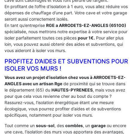
cave sont calorifuges et vous font perdre de l’argent.
En profitant de l’offre d’isolation à 1 euro, vous allez réduire vos
dépenses de chauffage d’une part. Votre cave et votre garage
seront aussi correctement isolés.
En tant qu’entreprise
RGE a ARRODETS-EZ-ANGLES (65100)
spécialisée, nous mettrons notre expertise à votre service pour
isoler parfaitement toutes ces pièces
pour 1€.
Pour aller plus
loin, vous pouvez aussi obtenir des aides et subventions, qui
vous aideront à isoler vos murs.
PROFITEZ D’AIDES ET SUBVENTIONS POUR
ISOLER VOS MURS !
Vous avez un projet d’isolation chez vous à ARRODETS-EZ-
ANGLES avec un artisan Rge
de proximité qui se trouve dans
le département (65) du
HAUTES-PYRENEES
, mais vous avez
peur que cela vous revienne cher au bout du compte ?
Rassurez-vous, l’isolation énergétique étant une mesure
écologique, vous pourrez profiter d’aides et de subventions
spécifiques, notamment pour isoler vos murs.
Tout comme un
sous-sol
, des
combles
, un
garage
ou encore
une cave, l’isolation des murs vous apportera des avantages,