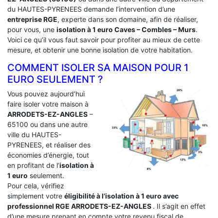
du HAUTES-PYRENEES demande l’intervention d’une
entreprise RGE
, experte dans son domaine, afin de réaliser,
pour vous, une
isolation à 1 euro Caves – Combles – Murs
.
Voici ce qu’il vous faut savoir pour profiter au mieux de cette
mesure, et obtenir une bonne isolation de votre habitation.
COMMENT ISOLER SA MAISON POUR 1
EURO SEULEMENT ?
Vous pouvez aujourd’hui
faire isoler votre maison à
ARRODETS-EZ-ANGLES
–
65100 ou dans une autre
ville du HAUTES-
PYRENEES, et réaliser des
économies d’énergie, tout
en profitant de l’
isolation à
1 euro
seulement.
Pour cela, vérifiez
simplement votre
éligibilité à l’isolation à 1 euro avec
professionnel RGE ARRODETS-EZ-ANGLES
. Il s’agit en effet
d’une mesure prenant en compte votre revenu fiscal de