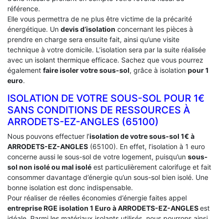
référence.
Elle vous permettra de ne plus être victime de la précarité
énergétique. Un
devis d’isolation
concernant les pièces à
prendre en charge sera ensuite fait, ainsi qu’une visite
technique à votre domicile. L’isolation sera par la suite réalisée
avec un isolant thermique efficace. Sachez que vous pourrez
également
faire isoler votre sous-sol
, grâce à isolation
pour 1
euro
.
ISOLATION DE VOTRE SOUS-SOL POUR 1€
SANS CONDITIONS DE RESSOURCES À
‎ARRODETS-EZ-ANGLES (65100)
Nous pouvons effectuer l’
isolation de votre sous-sol 1€ à
ARRODETS-EZ-ANGLES
(65100). En effet, l’isolation à 1 euro
concerne aussi le sous-sol de votre logement, puisqu’un
sous-
sol non isolé ou mal isolé
est particulièrement calorifuge et fait
consommer davantage d’énergie qu’un sous-sol bien isolé. Une
bonne isolation est donc indispensable.
Pour réaliser de réelles économies d’énergie faites appel
entreprise RGE isolation 1 Euro
à ARRODETS-EZ-ANGLES
est
idéale. Parmi les matériaux isolants utilisés, nous pourrons ainsi