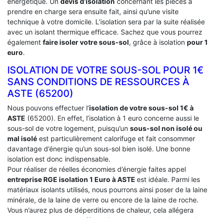
énergétique. Un
devis d’isolation
concernant les pièces à
prendre en charge sera ensuite fait, ainsi qu’une visite
technique à votre domicile. L’isolation sera par la suite réalisée
avec un isolant thermique efficace. Sachez que vous pourrez
également
faire isoler votre sous-sol
, grâce à isolation
pour 1
euro
.
ISOLATION DE VOTRE SOUS-SOL POUR 1€
SANS CONDITIONS DE RESSOURCES À
‎ASTE (65200)
Nous pouvons effectuer l’
isolation de votre sous-sol 1€ à
ASTE
(65200). En effet, l’isolation à 1 euro concerne aussi le
sous-sol de votre logement, puisqu’un
sous-sol non isolé ou
mal isolé
est particulièrement calorifuge et fait consommer
davantage d’énergie qu’un sous-sol bien isolé. Une bonne
isolation est donc indispensable.
Pour réaliser de réelles économies d’énergie faites appel
entreprise RGE isolation 1 Euro
à ASTE
est idéale. Parmi les
matériaux isolants utilisés, nous pourrons ainsi poser de la laine
minérale, de la laine de verre ou encore de la laine de roche.
Vous n’aurez plus de déperditions de chaleur, cela allégera