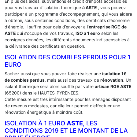
En plus des aides, subventions et crédit d’impôts accessibles
pour vos travaux d’isolation thermique
à ASTE
, vous pouvez
participer à un programme d’accompagnement, qui vous aidera
à obtenir, sous certaines conditions, des certificats d’économie
d’énergie. Il suffira pour cela d’envoyer a l’
entreprise RGE
de
ASTE
qui s’occupe de vos travaux,
ISO a 1 euro
selon les
consignes données, les différents documents indispensables à
la délivrance des certificats en question.
ISOLATION DES COMBLES PERDUS POUR 1
EURO
Sachez aussi que vous pouvez faire réaliser une
isolation 1€
de combles perdus
, mais aussi des travaux de
rénovation
. Un
isolant thermique sera alors soufflé par votre
artisan RGE ASTE
(65200) dans le HAUTES-PYRENEES.
Cette mesure est très intéressante pour les ménages disposant
de revenus modestes, car elle leur permet d’effectuer une
rénovation énergétique à moindre coût.
ISOLATION À 1 EURO
ASTE
, LES
CONDITIONS 2019 ET LE MONTANT DE LA