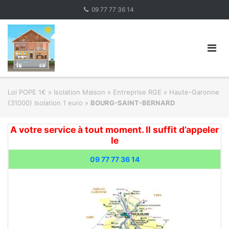
Skip
09 77 77 36 14
to
content
Loi POPE 1€
»
Isolation Maison » Entreprise RGE
»
Haute-Garonne
(31000) Isolation 1 euro
»
BOURG-SAINT-BERNARD
A votre service à tout moment. Il suffit d’appeler
le
09 77 77 36 14