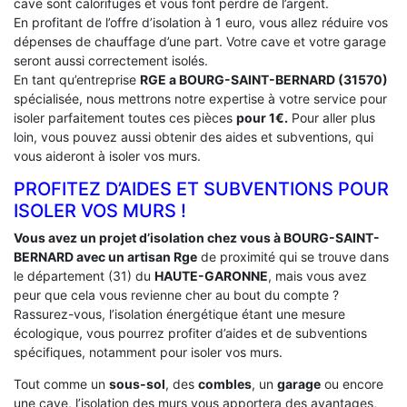
cave sont calorifuges et vous font perdre de l’argent.
En profitant de l’offre d’isolation à 1 euro, vous allez réduire vos
dépenses de chauffage d’une part. Votre cave et votre garage
seront aussi correctement isolés.
En tant qu’entreprise
RGE a BOURG-SAINT-BERNARD (31570)
spécialisée, nous mettrons notre expertise à votre service pour
isoler parfaitement toutes ces pièces
pour 1€.
Pour aller plus
loin, vous pouvez aussi obtenir des aides et subventions, qui
vous aideront à isoler vos murs.
PROFITEZ D’AIDES ET SUBVENTIONS POUR
ISOLER VOS MURS !
Vous avez un projet d’isolation chez vous à BOURG-SAINT-
BERNARD avec un artisan Rge
de proximité qui se trouve dans
le département (31) du
HAUTE-GARONNE
, mais vous avez
peur que cela vous revienne cher au bout du compte ?
Rassurez-vous, l’isolation énergétique étant une mesure
écologique, vous pourrez profiter d’aides et de subventions
spécifiques, notamment pour isoler vos murs.
Tout comme un
sous-sol
, des
combles
, un
garage
ou encore
une cave, l’isolation des murs vous apportera des avantages,