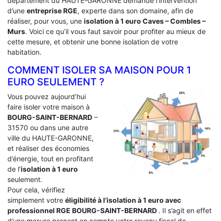
département du HAUTE-GARONNE demande l’intervention
d’une
entreprise RGE
, experte dans son domaine, afin de
réaliser, pour vous, une
isolation à 1 euro Caves – Combles –
Murs
. Voici ce qu’il vous faut savoir pour profiter au mieux de
cette mesure, et obtenir une bonne isolation de votre
habitation.
COMMENT ISOLER SA MAISON POUR 1
EURO SEULEMENT ?
Vous pouvez aujourd’hui
faire isoler votre maison à
BOURG-SAINT-BERNARD
–
31570 ou dans une autre
ville du HAUTE-GARONNE,
et réaliser des économies
d’énergie, tout en profitant
de l’
isolation à 1 euro
seulement.
Pour cela, vérifiez
simplement votre
éligibilité à l’isolation à 1 euro avec
professionnel RGE BOURG-SAINT-BERNARD
. Il s’agit en effet
d’une mesure prenant en compte votre revenu fiscal de