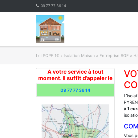
Skip
09 77 77 36 14
to
content
Loi POPE 1€
»
Isolation Maison » Entreprise RGE
»
Ha
VO
A votre service à tout
moment. Il suffit d’appeler le
CO
09 77 77 36 14
L’isola
PYRENE
à 1 eu
isolati
COM
Vous po