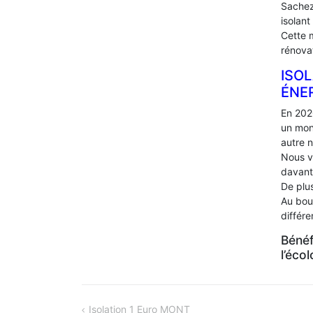
Sachez
isolant
Cette 
rénova
ISOL
ÉNE
En 202
un mon
autre 
Nous v
davant
De plus
Au bou
différ
Bénéf
l’éco
NAVIGATION
Isolation 1 Euro MONT