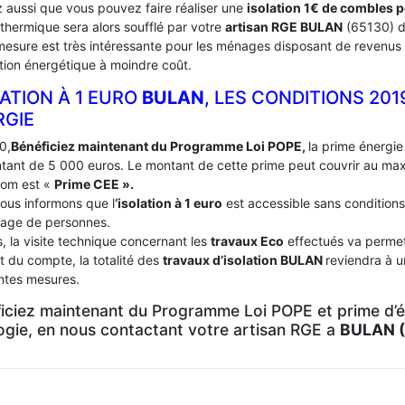
 aussi que vous pouvez faire réaliser une
isolation 1€ de combles 
 thermique sera alors soufflé par votre
artisan RGE BULAN
(65130) 
mesure est très intéressante pour les ménages disposant de revenus 
tion énergétique à moindre coût.
ATION À 1 EURO
BULAN
, LES CONDITIONS 201
RGIE
0,
Bénéficiez maintenant du Programme Loi POPE,
la prime énergie 
tant de 5 000 euros. Le montant de cette prime peut couvrir au m
nom est «
Prime CEE ».
ous informons que l
‘isolation à 1 euro
est accessible sans conditions
age de personnes.
, la visite technique concernant les
travaux Eco
effectués va permett
t du compte, la totalité des
travaux d’isolation
BULAN
reviendra à u
entes mesures.
iciez maintenant du Programme Loi POPE et prime d’én
logie, en nous contactant votre artisan RGE a
BULAN 