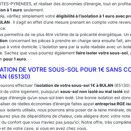
TES-PYRENEES, et réaliser des économies d’énergie, tout en profita
ion à 1 euro
seulement.
ela, vérifiez simplement votre
éligibilité à l’isolation à 1 euro avec 
ULAN
. Il s’agit en effet d’une mesure prenant en compte votre revenu
nce.
us permettra de ne plus être victime de la précarité énergétique. Un
tion
concernant les pièces à prendre en charge sera ensuite fait, ains
ue à votre domicile. L’isolation sera par la suite réalisée avec un iso
ce. Sachez que vous pourrez également
faire isoler votre sous-sol
,
on
pour 1 euro
.
LATION DE VOTRE SOUS-SOL POUR 1€ SANS C
AN (65130)
ouvons effectuer l’
isolation de votre sous-sol 1€ à BULAN
(65130). 
ol de votre logement, puisqu’un
sous-sol non isolé ou mal isolé
est 
age d’énergie qu’un sous-sol bien isolé. Une bonne isolation est donc
aliser de réelles économies d’énergie faites appel
entreprise RGE is
ux isolants utilisés, nous pourrons ainsi poser de la laine minérale, d
’aurez plus de déperditions de chaleur, cela allégera donc votre not
du confort que vous n’aviez pas jusqu’ici. Notre offre, très complèt
e
et de votre cave, si vous en avez chez vous.