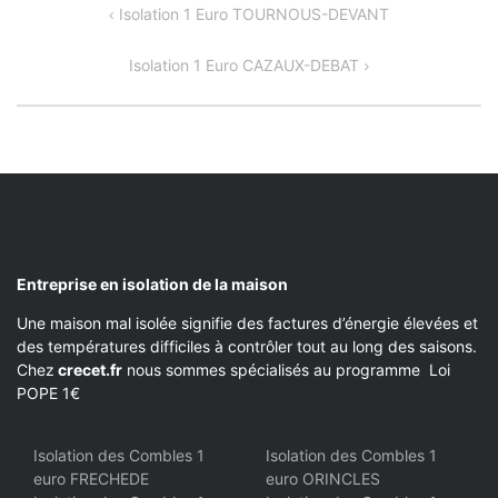
NAVIGATION
Isolation 1 Euro TOURNOUS-DEVANT
DE
Isolation 1 Euro CAZAUX-DEBAT
L’ARTICLE
Entreprise en isolation de la maison
Une maison mal isolée signifie des factures d’énergie élevées et
des températures difficiles à contrôler tout au long des saisons.
Chez
crecet.fr
nous sommes spécialisés au programme Loi
POPE 1€
Isolation des Combles 1
Isolation des Combles 1
euro FRECHEDE
euro ORINCLES