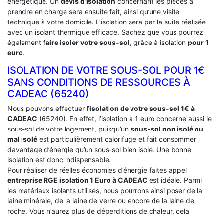
énergétique. Un
devis d’isolation
concernant les pièces à
prendre en charge sera ensuite fait, ainsi qu’une visite
technique à votre domicile. L’isolation sera par la suite réalisée
avec un isolant thermique efficace. Sachez que vous pourrez
également
faire isoler votre sous-sol
, grâce à isolation
pour 1
euro
.
ISOLATION DE VOTRE SOUS-SOL POUR 1€
SANS CONDITIONS DE RESSOURCES À
‎CADEAC (65240)
Nous pouvons effectuer l’
isolation de votre sous-sol 1€ à
CADEAC
(65240). En effet, l’isolation à 1 euro concerne aussi le
sous-sol de votre logement, puisqu’un
sous-sol non isolé ou
mal isolé
est particulièrement calorifuge et fait consommer
davantage d’énergie qu’un sous-sol bien isolé. Une bonne
isolation est donc indispensable.
Pour réaliser de réelles économies d’énergie faites appel
entreprise RGE isolation 1 Euro
à CADEAC
est idéale. Parmi
les matériaux isolants utilisés, nous pourrons ainsi poser de la
laine minérale, de la laine de verre ou encore de la laine de
roche. Vous n’aurez plus de déperditions de chaleur, cela