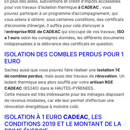
En plus des aides, subventions et crédit d’impôts accessibles
pour vos travaux d’isolation thermique
à CADEAC
, vous
pouvez participer à un programme d’accompagnement, qui
vous aidera à obtenir, sous certaines conditions, des certificats
d’économie d’énergie. Il suffira pour cela d’envoyer a
l’
entreprise RGE
de CADEAC
qui s’occupe de vos travaux,
ISO
a 1 euro
selon les consignes données, les différents documents
indispensables à la délivrance des certificats en question.
ISOLATION DES COMBLES PERDUS POUR 1
EURO
Sachez aussi que vous pouvez faire réaliser une
isolation 1€
de combles perdus
, mais aussi des travaux de
rénovation
. Un
isolant thermique sera alors soufflé par votre
artisan RGE
CADEAC
(65240) dans le HAUTES-PYRENEES.
Cette mesure est très intéressante pour les ménages disposant
de revenus modestes, car elle leur permet d’effectuer une
rénovation énergétique à moindre coût.
ISOLATION À 1 EURO
CADEAC
, LES
CONDITIONS 2019 ET LE MONTANT DE LA