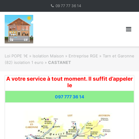
Skip
09 77 77 36 14
to
content
Loi POPE 1€
»
Isolation Maison » Entreprise RGE
»
Tarn et Garonne
(82) isolation 1 euro
»
CASTANET
A votre service à tout moment. Il suffit d’appeler
le
097 777 36 14