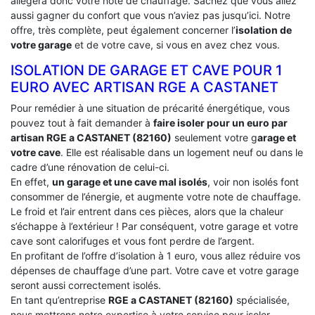
allégera donc votre note de chauffage. Sachez que vous allez
aussi gagner du confort que vous n’aviez pas jusqu’ici. Notre
offre, très complète, peut également concerner l’
isolation de
votre garage
et de votre cave, si vous en avez chez vous.
ISOLATION DE GARAGE ET CAVE POUR 1
EURO AVEC ARTISAN RGE A CASTANET
Pour remédier à une situation de précarité énergétique, vous
pouvez tout à fait demander à
faire isoler pour un euro par
artisan RGE a CASTANET (82160)
seulement votre g
arage et
votre cave
. Elle est réalisable dans un logement neuf ou dans le
cadre d’une rénovation de celui-ci.
En effet,
un garage et une cave mal isolés
, voir non isolés font
consommer de l’énergie, et augmente votre note de chauffage.
Le froid et l’air entrent dans ces pièces, alors que la chaleur
s’échappe à l’extérieur ! Par conséquent, votre garage et votre
cave sont calorifuges et vous font perdre de l’argent.
En profitant de l’offre d’isolation à 1 euro, vous allez réduire vos
dépenses de chauffage d’une part. Votre cave et votre garage
seront aussi correctement isolés.
En tant qu’entreprise
RGE a CASTANET (82160)
spécialisée,
nous mettrons notre expertise à votre service pour isoler