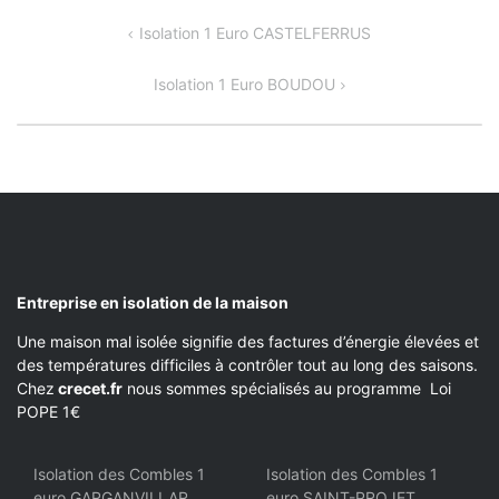
NAVIGATION
Isolation 1 Euro CASTELFERRUS
DE
Isolation 1 Euro BOUDOU
L’ARTICLE
Entreprise en isolation de la maison
Une maison mal isolée signifie des factures d’énergie élevées et
des températures difficiles à contrôler tout au long des saisons.
Chez
crecet.fr
nous sommes spécialisés au programme Loi
POPE 1€
Isolation des Combles 1
Isolation des Combles 1
euro GARGANVILLAR
euro SAINT-PROJET