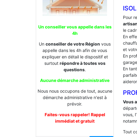
ISOL
Pour r
artisa
Un conseiller vous appelle dans les
le cadr
4h
En effe
chauffa
Un
conseiller de votre Région
vous
et votr
appelle dans les 4h afin de vous
En prof
expliquer en détail le dispositif et
garage
surtout
répondre à toutes vos
En tan
questions
.
parfai
Aucune démarche administrative
aideron
Nous nous occupons de tout, aucune
PROF
démarche administrative n'est à
Vous a
prévoir.
départ
Faites-vous rappeler! Rappel
vous, l
immédiat et gratuit
notamm
Tout 