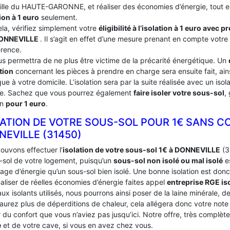
ville du HAUTE-GARONNE, et réaliser des économies d’énergie, tout e
ion à 1 euro
seulement.
ela, vérifiez simplement votre
éligibilité à l’isolation à 1 euro avec 
ONNEVILLE
. Il s’agit en effet d’une mesure prenant en compte votre
érence.
us permettra de ne plus être victime de la précarité énergétique. Un
tion
concernant les pièces à prendre en charge sera ensuite fait, ains
ue à votre domicile. L’isolation sera par la suite réalisée avec un iso
ce. Sachez que vous pourrez également
faire isoler votre sous-sol
,
on
pour 1 euro
.
LATION DE VOTRE SOUS-SOL POUR 1€ SANS C
NEVILLE (31450)
ouvons effectuer l’
isolation de votre sous-sol 1€ à DONNEVILLE
(31
s-sol de votre logement, puisqu’un
sous-sol non isolé ou mal isolé
es
age d’énergie qu’un sous-sol bien isolé. Une bonne isolation est donc
aliser de réelles économies d’énergie faites appel
entreprise RGE is
ux isolants utilisés, nous pourrons ainsi poser de la laine minérale, d
’aurez plus de déperditions de chaleur, cela allégera donc votre not
du confort que vous n’aviez pas jusqu’ici. Notre offre, très complèt
e
et de votre cave, si vous en avez chez vous.