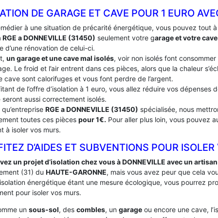
ATION DE GARAGE ET CAVE POUR 1 EURO AVE
emédier à une situation de précarité énergétique, vous pouvez tout 
n RGE a DONNEVILLE (31450)
seulement votre g
arage et votre cave
e d’une rénovation de celui-ci.
t,
un garage et une cave mal isolés
, voir non isolés font consommer
ge. Le froid et l’air entrent dans ces pièces, alors que la chaleur s’
e cave sont calorifuges et vous font perdre de l’argent.
itant de l’offre d’isolation à 1 euro, vous allez réduire vos dépenses
 seront aussi correctement isolés.
t qu’entreprise
RGE a DONNEVILLE (31450)
spécialisée, nous mettron
tement toutes ces pièces
pour 1€.
Pour aller plus loin, vous pouvez a
t à isoler vos murs.
ITEZ D’AIDES ET SUBVENTIONS POUR ISOLER
vez un projet d’isolation chez vous à DONNEVILLE avec un artisan
ement (31) du
HAUTE-GARONNE
, mais vous avez peur que cela vo
’isolation énergétique étant une mesure écologique, vous pourrez pro
ent pour isoler vos murs.
comme un
sous-sol
, des
combles
, un
garage
ou encore une cave, l’i