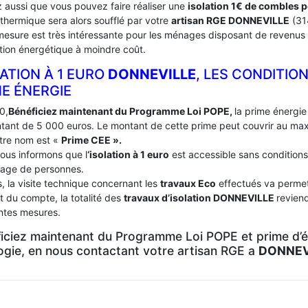
 aussi que vous pouvez faire réaliser une
isolation 1€ de combles 
 thermique sera alors soufflé par votre
artisan RGE DONNEVILLE
(31
mesure est très intéressante pour les ménages disposant de revenus 
tion énergétique à moindre coût.
ATION À 1 EURO
DONNEVILLE
, LES CONDITIO
ME ÉNERGIE
0,
Bénéficiez maintenant du Programme Loi POPE,
la prime énergie 
tant de 5 000 euros. Le montant de cette prime peut couvrir au m
tre nom est «
Prime CEE ».
ous informons que l
‘isolation à 1 euro
est accessible sans conditions
age de personnes.
, la visite technique concernant les
travaux Eco
effectués va permett
t du compte, la totalité des
travaux d’isolation
DONNEVILLE
revien
entes mesures.
iciez maintenant du Programme Loi POPE et prime d’én
logie, en nous contactant votre artisan RGE a
DONNEV