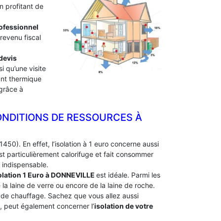
n profitant de
professionnel
 revenu fiscal
devis
i qu’une visite
lant thermique
 grâce à
ONDITIONS DE RESSOURCES À
450). En effet, l’isolation à 1 euro concerne aussi
t particulièrement calorifuge et fait consommer
 indispensable.
olation 1 Euro
à DONNEVILLE
est idéale. Parmi les
e la laine de verre ou encore de la laine de roche.
e de chauffage. Sachez que vous allez aussi
e, peut également concerner l’
isolation de votre