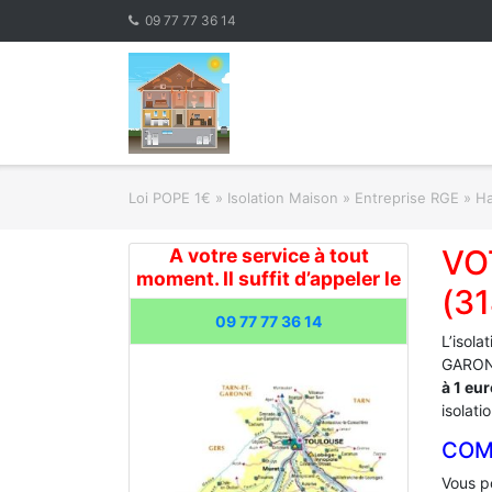
Skip
09 77 77 36 14
to
content
Loi POPE 1€
»
Isolation Maison » Entreprise RGE
»
Ha
VO
A votre service à tout
moment. Il suffit d’appeler le
(3
09 77 77 36 14
L’isola
GARONN
à 1 eu
isolati
COM
Vous po