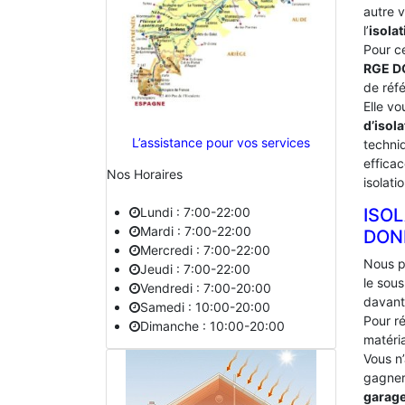
autre 
l’
isolat
Pour c
RGE D
de réf
Elle vo
d’isola
L’assistance pour vos services
techniq
effica
Nos Horaires
isolati
Lundi : 7:00-22:00
ISO
Mardi : 7:00-22:00
‎DON
Mercredi : 7:00-22:00
Nous p
Jeudi : 7:00-22:00
le sou
Vendredi : 7:00-20:00
davant
Samedi : 10:00-20:00
Pour ré
Dimanche : 10:00-20:00
matéria
Vous n
gagner 
garag