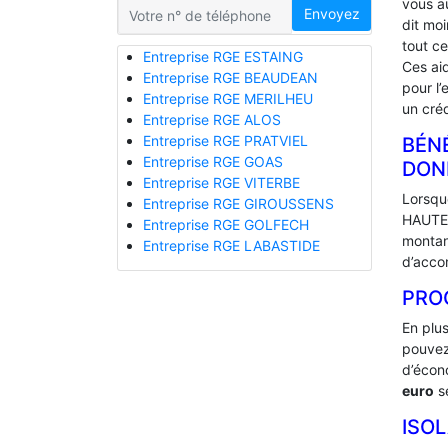
vous a
Envoyez
dit mo
tout ce
Entreprise RGE ESTAING
Ces ai
Entreprise RGE BEAUDEAN
pour l’
Entreprise RGE MERILHEU
un créd
Entreprise RGE ALOS
Entreprise RGE PRATVIEL
BÉNÉ
Entreprise RGE GOAS
‎DO
Entreprise RGE VITERBE
Lorsque
Entreprise RGE GIROUSSENS
HAUTE-
Entreprise RGE GOLFECH
montan
Entreprise RGE LABASTIDE
d’acco
PRO
En plu
pouvez
d’écono
euro
se
ISO