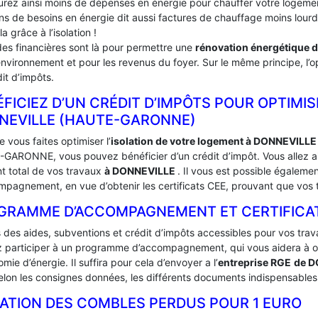
urez ainsi moins de dépenses en énergie pour chauffer votre logement
ins de besoins en énergie dit aussi factures de chauffage moins lou
la grâce à l’isolation !
des financières sont là pour permettre une
rénovation énergétique 
environnement et pour les revenus du foyer. Sur le même principe, l’op
it d’impôts.
FICIEZ D’UN CRÉDIT D’IMPÔTS POUR OPTIMIS
NNEVILLE (HAUTE-GARONNE)
 vous faites optimiser l’
isolation de votre logement à DONNEVILLE
GARONNE, vous pouvez bénéficier d’un crédit d’impôt. Vous allez ain
t total de vos travaux
à DONNEVILLE
. Il vous est possible égalem
mpagnement, en vue d’obtenir les certificats CEE, prouvant que vos t
GRAMME D’ACCOMPAGNEMENT ET CERTIFICATS 
s des aides, subventions et crédit d’impôts accessibles pour vos trav
 participer à un programme d’accompagnement, qui vous aidera à obte
mie d’énergie. Il suffira pour cela d’envoyer a l’
entreprise RGE
de 
lon les consignes données, les différents documents indispensables à
LATION DES COMBLES PERDUS POUR 1 EURO