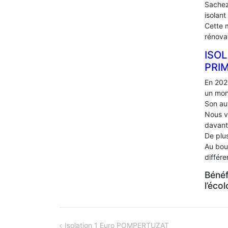
Sachez
isolant
Cette 
rénova
ISOL
PRI
En 202
un mon
Son au
Nous v
davant
De plus
Au bou
différ
Bénéf
l’éco
NAVIGATION
Isolation 1 Euro POMPERTUZAT