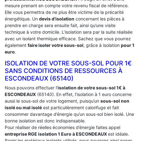
mesure prenant en compte votre revenu fiscal de référence.
Elle vous permettra de ne plus être victime de la précarité
énergétique. Un
devis d’isolation
concernant les pièces à
prendre en charge sera ensuite fait, ainsi qu’une visite
technique à votre domicile. L’isolation sera par la suite réalisée
avec un isolant thermique efficace. Sachez que vous pourrez
également
faire isoler votre sous-sol
, grâce à isolation
pour 1
euro
.
ISOLATION DE VOTRE SOUS-SOL POUR 1€
SANS CONDITIONS DE RESSOURCES À
‎ESCONDEAUX (65140)
Nous pouvons effectuer l’
isolation de votre sous-sol 1€ à
ESCONDEAUX
(65140). En effet, l’isolation à 1 euro concerne
aussi le sous-sol de votre logement, puisqu’un
sous-sol non
isolé ou mal isolé
est particulièrement calorifuge et fait
consommer davantage d’énergie qu’un sous-sol bien isolé. Une
bonne isolation est donc indispensable.
Pour réaliser de réelles économies d’énergie faites appel
entreprise RGE isolation 1 Euro
à ESCONDEAUX
est idéale.
Parmi les matériaux isolants utilisés, nous pourrons ainsi poser