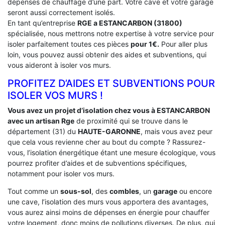
dépenses de chauffage d’une part. Votre cave et votre garage
seront aussi correctement isolés.
En tant qu’entreprise
RGE a ESTANCARBON (31800)
spécialisée, nous mettrons notre expertise à votre service pour
isoler parfaitement toutes ces pièces
pour 1€.
Pour aller plus
loin, vous pouvez aussi obtenir des aides et subventions, qui
vous aideront à isoler vos murs.
PROFITEZ D’AIDES ET SUBVENTIONS POUR
ISOLER VOS MURS !
Vous avez un projet d’isolation chez vous à ESTANCARBON
avec un artisan Rge
de proximité qui se trouve dans le
département (31) du
HAUTE-GARONNE
, mais vous avez peur
que cela vous revienne cher au bout du compte ? Rassurez-
vous, l’isolation énergétique étant une mesure écologique, vous
pourrez profiter d’aides et de subventions spécifiques,
notamment pour isoler vos murs.
Tout comme un
sous-sol
, des
combles
, un
garage
ou encore
une cave, l’isolation des murs vous apportera des avantages,
vous aurez ainsi moins de dépenses en énergie pour chauffer
votre logement, donc moins de pollutions diverses. De plus, qui