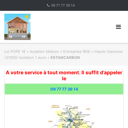
Skip
09 77 77 36 14
to
content
Loi POPE 1€
»
Isolation Maison » Entreprise RGE
»
Haute-Garonne
(31000) Isolation 1 euro
»
ESTANCARBON
A votre service à tout moment. Il suffit d’appeler
le
09 77 77 36 14