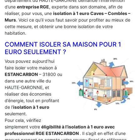
département du HAUTE-GARONNE demande l’intervention
d’une
entreprise RGE
, experte dans son domaine, afin de
réaliser, pour vous, une
isolation à 1 euro Caves – Combles –
Murs
. Voici ce qu’il vous faut savoir pour profiter au mieux de
cette mesure, et obtenir une bonne isolation de votre
habitation.
COMMENT ISOLER SA MAISON POUR 1
EURO SEULEMENT ?
Vous pouvez aujourd’hui
faire isoler votre maison à
ESTANCARBON
– 31800 ou
dans une autre ville du
HAUTE-GARONNE, et
réaliser des économies
d’énergie, tout en profitant
de l’
isolation à 1 euro
seulement.
Pour cela, vérifiez
simplement votre
éligibilité à l’isolation à 1 euro avec
professionnel RGE ESTANCARBON
. Il s’agit en effet d’une
mesure prenant en compte votre revenu fiscal de référence.