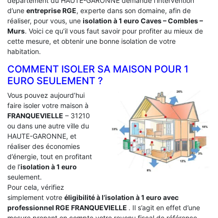
département du HAUTE-GARONNE demande l’intervention
d’une
entreprise RGE
, experte dans son domaine, afin de
réaliser, pour vous, une
isolation à 1 euro Caves – Combles –
Murs
. Voici ce qu’il vous faut savoir pour profiter au mieux de
cette mesure, et obtenir une bonne isolation de votre
habitation.
COMMENT ISOLER SA MAISON POUR 1
EURO SEULEMENT ?
Vous pouvez aujourd’hui
faire isoler votre maison à
FRANQUEVIELLE
– 31210
ou dans une autre ville du
HAUTE-GARONNE, et
réaliser des économies
d’énergie, tout en profitant
de l’
isolation à 1 euro
seulement.
Pour cela, vérifiez
simplement votre
éligibilité à l’isolation à 1 euro avec
professionnel RGE FRANQUEVIELLE
. Il s’agit en effet d’une
mesure prenant en compte votre revenu fiscal de référence.