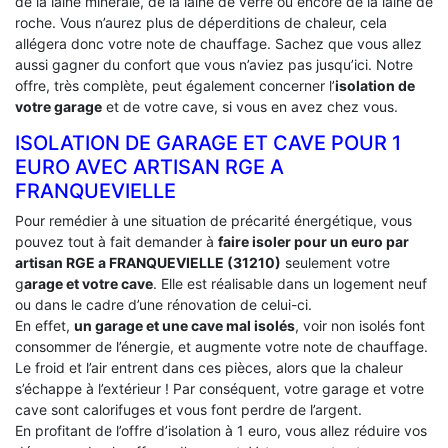
de la laine minérale, de la laine de verre ou encore de la laine de
roche. Vous n’aurez plus de déperditions de chaleur, cela
allégera donc votre note de chauffage. Sachez que vous allez
aussi gagner du confort que vous n’aviez pas jusqu’ici. Notre
offre, très complète, peut également concerner l’
isolation de
votre garage
et de votre cave, si vous en avez chez vous.
ISOLATION DE GARAGE ET CAVE POUR 1
EURO AVEC ARTISAN RGE A
FRANQUEVIELLE
Pour remédier à une situation de précarité énergétique, vous
pouvez tout à fait demander à
faire isoler pour un euro par
artisan RGE a FRANQUEVIELLE (31210)
seulement votre
g
arage et votre cave
. Elle est réalisable dans un logement neuf
ou dans le cadre d’une rénovation de celui-ci.
En effet,
un garage et une cave mal isolés
, voir non isolés font
consommer de l’énergie, et augmente votre note de chauffage.
Le froid et l’air entrent dans ces pièces, alors que la chaleur
s’échappe à l’extérieur ! Par conséquent, votre garage et votre
cave sont calorifuges et vous font perdre de l’argent.
En profitant de l’offre d’isolation à 1 euro, vous allez réduire vos