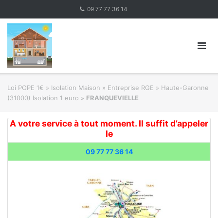
Skip
09 77 77 36 14
to
content
Loi POPE 1€
»
Isolation Maison » Entreprise RGE
»
Haute-Garonne
(31000) Isolation 1 euro
»
FRANQUEVIELLE
A votre service à tout moment. Il suffit d’appeler
le
09 77 77 36 14