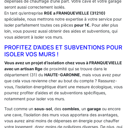
dépenses de chauffage d’une part. Votre cave et votre garage
seront aussi correctement isolés.
En tant qu’entreprise
RGE a FRANQUEVIELLE (31210)
spécialisée, nous mettrons notre expertise à votre service pour
isoler parfaitement toutes ces pièces
pour 1€.
Pour aller plus
loin, vous pouvez aussi obtenir des aides et subventions, qui
vous aideront à isoler vos murs.
PROFITEZ D’AIDES ET SUBVENTIONS POUR
ISOLER VOS MURS !
Vous avez un projet d’isolation chez vous à FRANQUEVIELLE
avec un artisan Rge
de proximité qui se trouve dans le
département (31) du
HAUTE-GARONNE
, mais vous avez peur
que cela vous revienne cher au bout du compte ? Rassurez-
vous, l’isolation énergétique étant une mesure écologique, vous
pourrez profiter d’aides et de subventions spécifiques,
notamment pour isoler vos murs.
Tout comme un
sous-sol
, des
combles
, un
garage
ou encore
une cave, l’isolation des murs vous apportera des avantages,
vous aurez ainsi moins de dépenses en énergie pour chauffer
votre logement, donc moins de pollutions diverses. De plus, qui