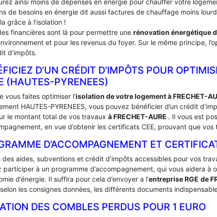
urez ainsi moins de dépenses en énergie pour chauffer votre logement
ins de besoins en énergie dit aussi factures de chauffage moins lou
la grâce à l’isolation !
des financières sont là pour permettre une
rénovation énergétique 
environnement et pour les revenus du foyer. Sur le même principe, l’op
it d’impôts.
FICIEZ D’UN CRÉDIT D’IMPÔTS POUR OPTIMIS
E (HAUTES-PYRENEES)
 vous faites optimiser l’
isolation de votre logement à FRECHET-A
ement HAUTES-PYRENEES, vous pouvez bénéficier d’un crédit d’impôt.
ur le montant total de vos travaux
à FRECHET-AURE
. Il vous est p
mpagnement, en vue d’obtenir les certificats CEE, prouvant que vos t
GRAMME D’ACCOMPAGNEMENT ET CERTIFICATS
s des aides, subventions et crédit d’impôts accessibles pour vos trav
 participer à un programme d’accompagnement, qui vous aidera à obte
mie d’énergie. Il suffira pour cela d’envoyer a l’
entreprise RGE
de 
selon les consignes données, les différents documents indispensables
LATION DES COMBLES PERDUS POUR 1 EURO