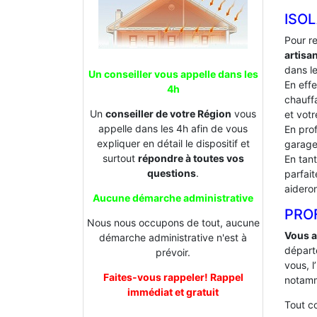
ISO
Pour r
artis
dans le
Un conseiller vous appelle dans les
En effe
4h
chauffa
Un
conseiller de votre Région
vous
et votr
appelle dans les 4h afin de vous
En prof
expliquer en détail le dispositif et
garage
surtout
répondre à toutes vos
En tan
questions
.
parfai
aideron
Aucune démarche administrative
PROF
Nous nous occupons de tout, aucune
Vous a
démarche administrative n'est à
départ
prévoir.
vous, l
Faites-vous rappeler! Rappel
notamm
immédiat et gratuit
Tout 