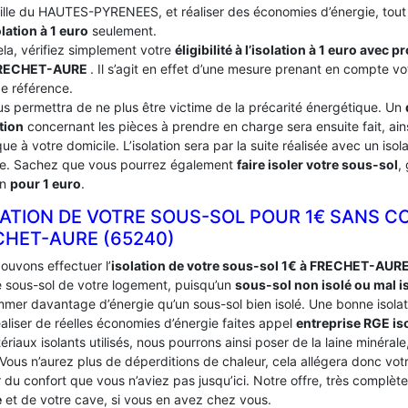
ville du HAUTES-PYRENEES, et réaliser des économies d’énergie, tout 
olation à 1 euro
seulement.
ela, vérifiez simplement votre
éligibilité à l’isolation à 1 euro avec 
RECHET-AURE
. Il s’agit en effet d’une mesure prenant en compte v
de référence.
us permettra de ne plus être victime de la précarité énergétique. Un
tion
concernant les pièces à prendre en charge sera ensuite fait, ains
ue à votre domicile. L’isolation sera par la suite réalisée avec un iso
ce. Sachez que vous pourrez également
faire isoler votre sous-sol
,
on
pour 1 euro
.
LATION DE VOTRE SOUS-SOL POUR 1€ SANS C
CHET-AURE (65240)
ouvons effectuer l’
isolation de votre sous-sol 1€ à FRECHET-AUR
le sous-sol de votre logement, puisqu’un
sous-sol non isolé ou mal i
mer davantage d’énergie qu’un sous-sol bien isolé. Une bonne isolat
aliser de réelles économies d’énergie faites appel
entreprise RGE is
ériaux isolants utilisés, nous pourrons ainsi poser de la laine minérale
 Vous n’aurez plus de déperditions de chaleur, cela allégera donc vo
du confort que vous n’aviez pas jusqu’ici. Notre offre, très complèt
e
et de votre cave, si vous en avez chez vous.