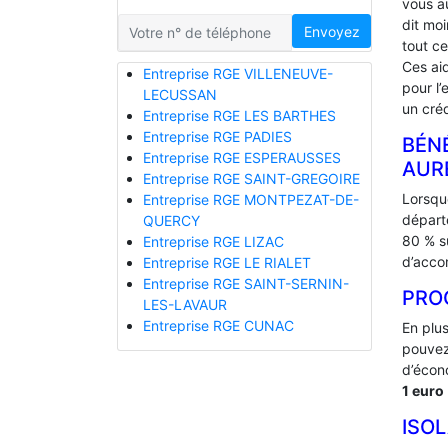
vous a
dit mo
Envoyez
tout ce
Ces ai
Entreprise RGE VILLENEUVE-
pour l’
LECUSSAN
un créd
Entreprise RGE LES BARTHES
Entreprise RGE PADIES
BÉNÉ
Entreprise RGE ESPERAUSSES
AUR
Entreprise RGE SAINT-GREGOIRE
Lorsque
Entreprise RGE MONTPEZAT-DE-
départ
QUERCY
80 % s
Entreprise RGE LIZAC
d’acco
Entreprise RGE LE RIALET
Entreprise RGE SAINT-SERNIN-
PRO
LES-LAVAUR
Entreprise RGE CUNAC
En plu
pouvez
d’écono
1 euro
ISO