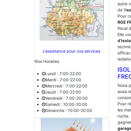
autre 
de l’
is
Pour c
RGE F
fiscal 
Elle vo
d’isola
techniq
L’assistance pour vos services
effica
isolati
Nos Horaires
ISO
Lundi : 7:00-22:00
‎FRE
Mardi : 7:00-22:00
Nous p
Mercredi : 7:00-22:00
aussi 
Jeudi : 7:00-22:00
consom
Vendredi : 7:00-20:00
Pour ré
Samedi : 10:00-20:00
les mat
Dimanche : 10:00-20:00
roche.
gagner 
garag