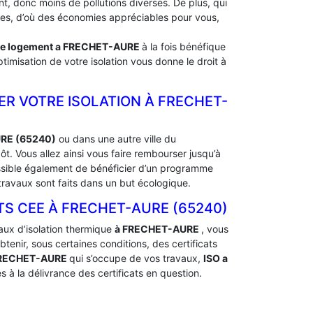
, donc moins de pollutions diverses. De plus, qui
rdes, d’où des économies appréciables pour vous,
de logement a
FRECHET-AURE
à la fois bénéfique
timisation de votre isolation vous donne le droit à
ER VOTRE ISOLATION À ‎FRECHET-
URE (65240)
ou dans une autre ville du
 Vous allez ainsi vous faire rembourser jusqu’à
ossible également de bénéficier d’un programme
ravaux sont faits dans un but écologique.
 CEE À ‎FRECHET-AURE (65240)
aux d’isolation thermique
à FRECHET-AURE
, vous
nir, sous certaines conditions, des certificats
FRECHET-AURE
qui s’occupe de vos travaux,
ISO a
 à la délivrance des certificats en question.