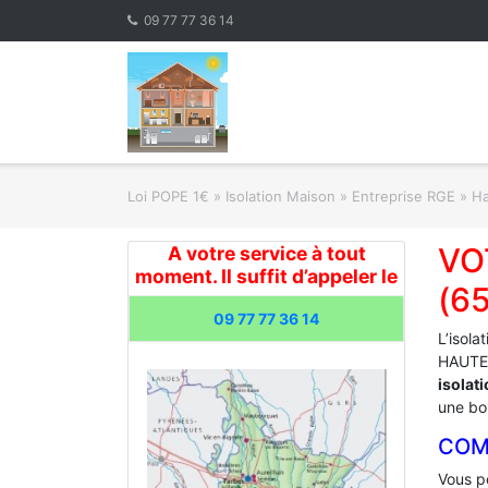
Skip
09 77 77 36 14
to
content
Loi POPE 1€
»
Isolation Maison » Entreprise RGE
»
Ha
VO
A votre service à tout
moment. Il suffit d’appeler le
(6
09 77 77 36 14
L’isola
HAUTES
isolat
une bon
COM
Vous po