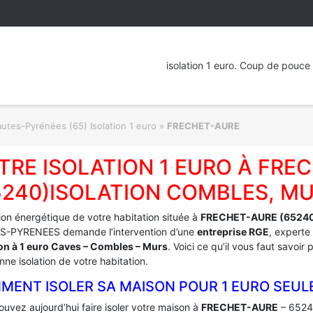
isolation 1 euro. Coup de pouce 
utes-Pyrénées (65) Isolation 1 euro
»
FRECHET-AURE
TRE ISOLATION 1 EURO À FRE
5240)ISOLATION COMBLES, MU
tion énergétique de votre habitation située à
FRECHET-AURE (6524
-PYRENEES demande l’intervention d’une
entreprise RGE
, experte
ion à 1 euro Caves – Combles – Murs
. Voici ce qu’il vous faut savoir
ne isolation de votre habitation.
MENT ISOLER SA MAISON POUR 1 EURO SEUL
uvez aujourd’hui faire isoler votre maison à
FRECHET-AURE
– 6524