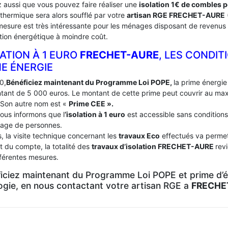
 aussi que vous pouvez faire réaliser une
isolation 1€ de combles 
 thermique sera alors soufflé par votre
artisan RGE FRECHET-AURE
mesure est très intéressante pour les ménages disposant de revenus 
tion énergétique à moindre coût.
ATION À 1 EURO
FRECHET-AURE
, LES CONDIT
ME ÉNERGIE
0,
Bénéficiez maintenant du Programme Loi POPE,
la prime énergie 
tant de 5 000 euros. Le montant de cette prime peut couvrir au m
 Son autre nom est «
Prime CEE ».
ous informons que l
‘isolation à 1 euro
est accessible sans conditions
age de personnes.
, la visite technique concernant les
travaux Eco
effectués va permett
t du compte, la totalité des
travaux d’isolation
FRECHET-AURE
rev
fférentes mesures.
iciez maintenant du Programme Loi POPE et prime d’én
logie, en nous contactant votre artisan RGE a
FRECHE