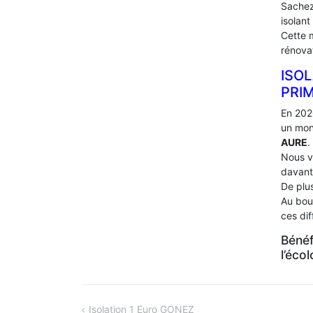
Sachez
isolant
Cette 
rénova
ISOL
PRI
En 202
un mon
AURE
.
Nous v
davant
De plus
Au bou
ces di
Bénéf
l’éco
NAVIGATION
Isolation 1 Euro GONEZ