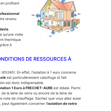
en profitant
professionnel
otre revenu
devis
i qu’une visite
lant thermique
 grâce à
ONDITIONS DE RESSOURCES À
E
(65240). En effet, l’isolation à 1 euro concerne
solé
est particulièrement calorifuge et fait
ion est donc indispensable.
olation 1 Euro
à FRECHET-AURE
est idéale. Parmi
, de la laine de verre ou encore de la laine de
tre note de chauffage. Sachez que vous allez aussi
e, peut également concerner l’
isolation de votre