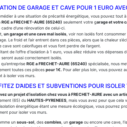
LATION DE GARAGE ET CAVE POUR 1 EURO AV
emédier à une situation de précarité énergétique, vous pouvez tout 
an RGE a FRECHET-AURE (65240)
seulement votre g
arage et votre 
 cadre d’une rénovation de celui-ci.
t,
un garage et une cave mal isolés
, voir non isolés font consommer
ge. Le froid et l’air entrent dans ces pièces, alors que la chaleur s’
e cave sont calorifuges et vous font perdre de l’argent.
itant de l’offre d’isolation à 1 euro, vous allez réduire vos dépenses
 seront aussi correctement isolés.
t qu’entreprise
RGE a FRECHET-AURE (65240)
spécialisée, nous met
tement toutes ces pièces
pour 1€.
Pour aller plus loin, vous pouvez a
t à isoler vos murs.
ITEZ D’AIDES ET SUBVENTIONS POUR ISOLER
vez un projet d’isolation chez vous à FRECHET-AURE avec un arti
ement (65) du
HAUTES-PYRENEES
, mais vous avez peur que cela 
’isolation énergétique étant une mesure écologique, vous pourrez pro
ent pour isoler vos murs.
comme un
sous-sol
, des
combles
, un
garage
ou encore une cave, l’i