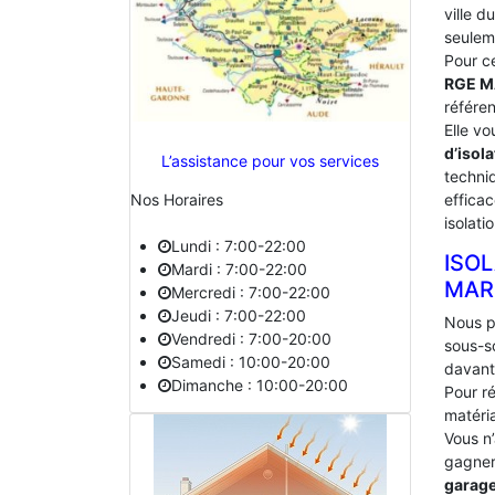
ville d
seulem
Pour c
RGE 
référe
Elle vo
d’isola
L’assistance pour vos services
techniq
effica
Nos Horaires
isolati
Lundi : 7:00-22:00
ISO
Mardi : 7:00-22:00
‎MAR
Mercredi : 7:00-22:00
Jeudi : 7:00-22:00
Nous p
Vendredi : 7:00-20:00
sous-s
Samedi : 10:00-20:00
davant
Dimanche : 10:00-20:00
Pour ré
matéria
Vous n
gagner 
garag