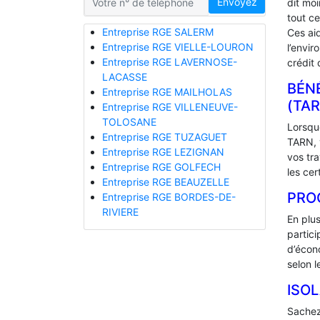
Envoyez
dit mo
tout ce
Entreprise RGE SALERM
Ces ai
Entreprise RGE VIELLE-LOURON
l’envir
Entreprise RGE LAVERNOSE-
crédit 
LACASSE
BÉNÉ
Entreprise RGE MAILHOLAS
(TAR
Entreprise RGE VILLENEUVE-
TOLOSANE
Lorsque
Entreprise RGE TUZAGUET
TARN, v
Entreprise RGE LEZIGNAN
vos tr
Entreprise RGE GOLFECH
les cer
Entreprise RGE BEAUZELLE
PRO
Entreprise RGE BORDES-DE-
RIVIERE
En plu
partic
d’écono
selon l
ISO
Sachez