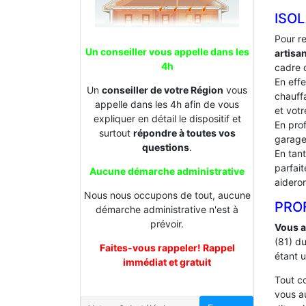
ISO
Pour r
Un conseiller vous appelle dans les
artisa
4h
cadre d
En effe
Un
conseiller de votre Région
vous
chauffa
appelle dans les 4h afin de vous
et votr
expliquer en détail le dispositif et
En prof
surtout
répondre à toutes vos
garage
questions
.
En tan
parfai
Aucune démarche administrative
aideron
Nous nous occupons de tout, aucune
PROF
démarche administrative n'est à
prévoir.
Vous a
(81) d
Faites-vous rappeler! Rappel
étant 
immédiat et gratuit
Tout 
vous a