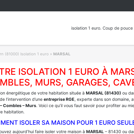
isolation 1 euro. Coup de pouce 
rn (81000) Isolation 1 euro
»
MARSAL
TRE ISOLATION 1 EURO À MAR
MBLES, MURS, GARAGES, CAV
tion énergétique de votre habitation située à
MARSAL (81430)
ou dan
e l’intervention d’une
entreprise RGE
, experte dans son domaine, af
– Combles – Murs
. Voici ce qu’il vous faut savoir pour profiter au 
e habitation.
MENT ISOLER SA MAISON POUR 1 EURO SEUL
uvez aujourd’hui faire isoler votre maison à
MARSAL
– 81430 ou dan