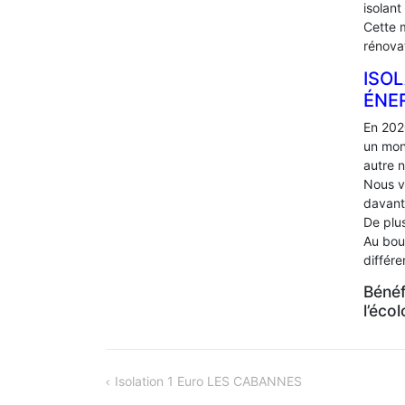
isolant
Cette 
rénova
ISOL
ÉNE
En 202
un mon
autre 
Nous v
davant
De plus
Au bou
différ
Bénéf
l’éco
NAVIGATION
Isolation 1 Euro LES CABANNES
DE