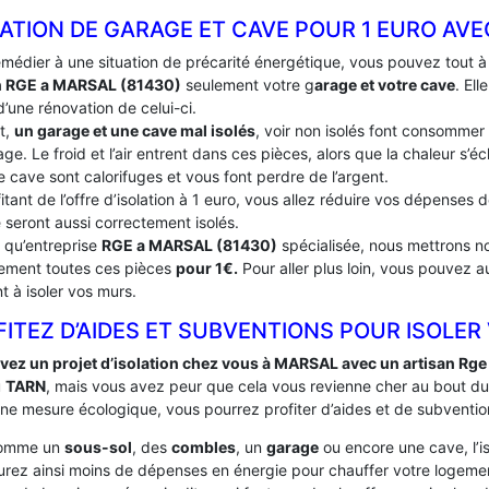
LATION DE GARAGE ET CAVE POUR 1 EURO AV
emédier à une situation de précarité énergétique, vous pouvez tout 
n RGE a MARSAL (81430)
seulement votre g
arage et votre cave
. El
’une rénovation de celui-ci.
t,
un garage et une cave mal isolés
, voir non isolés font consommer
ge. Le froid et l’air entrent dans ces pièces, alors que la chaleur s’
e cave sont calorifuges et vous font perdre de l’argent.
itant de l’offre d’isolation à 1 euro, vous allez réduire vos dépenses
 seront aussi correctement isolés.
t qu’entreprise
RGE a MARSAL (81430)
spécialisée, nous mettrons no
tement toutes ces pièces
pour 1€.
Pour aller plus loin, vous pouvez a
t à isoler vos murs.
ITEZ D’AIDES ET SUBVENTIONS POUR ISOLER
vez un projet d’isolation chez vous à MARSAL avec un artisan Rge
u
TARN
, mais vous avez peur que cela vous revienne cher au bout du
une mesure écologique, vous pourrez profiter d’aides et de subventio
comme un
sous-sol
, des
combles
, un
garage
ou encore une cave, l’i
urez ainsi moins de dépenses en énergie pour chauffer votre logement