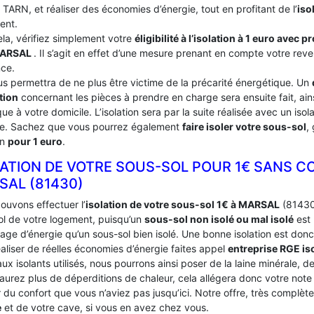
u TARN, et réaliser des économies d’énergie, tout en profitant de l’
iso
ent.
ela, vérifiez simplement votre
éligibilité à l’isolation à 1 euro avec 
MARSAL
. Il s’agit en effet d’une mesure prenant en compte votre reve
nce.
us permettra de ne plus être victime de la précarité énergétique. Un
tion
concernant les pièces à prendre en charge sera ensuite fait, ains
ue à votre domicile. L’isolation sera par la suite réalisée avec un iso
ce. Sachez que vous pourrez également
faire isoler votre sous-sol
,
on
pour 1 euro
.
LATION DE VOTRE SOUS-SOL POUR 1€ SANS C
SAL (81430)
ouvons effectuer l’
isolation de votre sous-sol 1€ à MARSAL
(81430)
ol de votre logement, puisqu’un
sous-sol non isolé ou mal isolé
est 
age d’énergie qu’un sous-sol bien isolé. Une bonne isolation est donc
aliser de réelles économies d’énergie faites appel
entreprise RGE is
ux isolants utilisés, nous pourrons ainsi poser de la laine minérale, d
’aurez plus de déperditions de chaleur, cela allégera donc votre not
du confort que vous n’aviez pas jusqu’ici. Notre offre, très complèt
e
et de votre cave, si vous en avez chez vous.