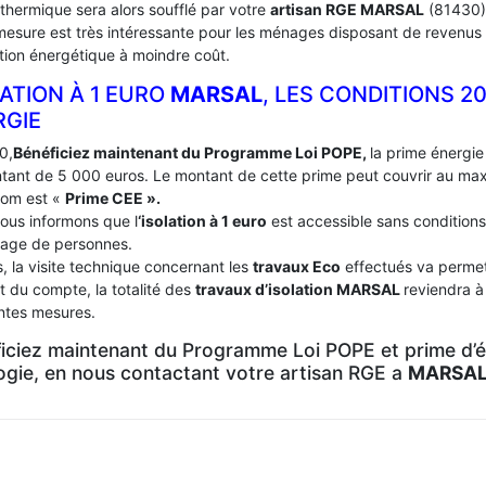
 thermique sera alors soufflé par votre
artisan RGE MARSAL
(81430)
mesure est très intéressante pour les ménages disposant de revenus 
tion énergétique à moindre coût.
ATION À 1 EURO
MARSAL
, LES CONDITIONS 2
RGIE
0,
Bénéficiez maintenant du Programme Loi POPE,
la prime énergie 
tant de 5 000 euros. Le montant de cette prime peut couvrir au m
nom est «
Prime CEE ».
ous informons que l
‘isolation à 1 euro
est accessible sans conditions
age de personnes.
, la visite technique concernant les
travaux Eco
effectués va permett
t du compte, la totalité des
travaux d’isolation
MARSAL
reviendra à
entes mesures.
iciez maintenant du Programme Loi POPE et prime d’én
logie, en nous contactant votre artisan RGE a
MARSAL