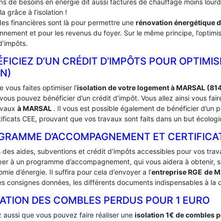
ins de besoins en énergie dit aussi factures de chauffage moins lou
la grâce à l’isolation !
des financières sont là pour permettre une
rénovation énergétique 
onnement et pour les revenus du foyer. Sur le même principe, l’optimis
d’impôts.
FICIEZ D’UN CRÉDIT D’IMPÔTS POUR OPTIMIS
N)
 vous faites optimiser l’
isolation de votre logement à MARSAL (81
ous pouvez bénéficier d’un crédit d’impôt. Vous allez ainsi vous fai
avaux
à MARSAL
. Il vous est possible également de bénéficier d’
tificats CEE, prouvant que vos travaux sont faits dans un but écologi
GRAMME D’ACCOMPAGNEMENT ET CERTIFICATS
s des aides, subventions et crédit d’impôts accessibles pour vos trav
iper à un programme d’accompagnement, qui vous aidera à obtenir, sou
mie d’énergie. Il suffira pour cela d’envoyer a l’
entreprise RGE
de 
es consignes données, les différents documents indispensables à la d
LATION DES COMBLES PERDUS POUR 1 EURO
 aussi que vous pouvez faire réaliser une
isolation 1€ de combles 