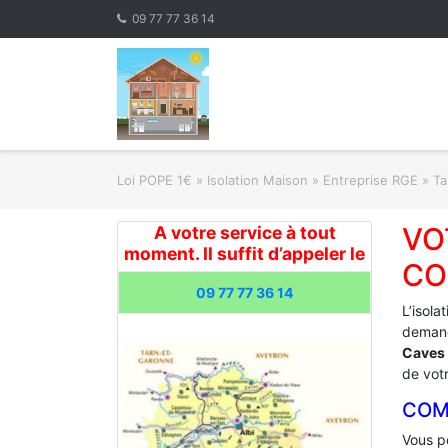
Skip
09 77 77 36 14
to
content
Loi POPE 1€
»
Isolation Maison » Entreprise RGE
»
Ta
VO
A votre service à tout
moment. Il suffit d’appeler le
CO
09 77 77 36 14
L’isola
demand
Caves 
de votr
COM
Vous po