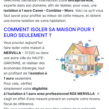
GARONNE demande l’intervention d’une
entreprise RGE
,
experte dans son domaine, afin de réaliser, pour vous, une
isolation à 1 euro Caves – Combles – Murs
. Voici ce qu’il vous
faut savoir pour profiter au mieux de cette mesure, et obtenir
une bonne isolation de votre habitation.
COMMENT ISOLER SA MAISON POUR 1
EURO SEULEMENT ?
Vous pouvez aujourd’hui
faire isoler votre maison à
MERVILLA
– 31320 ou dans
une autre ville du HAUTE-
GARONNE, et réaliser des
économies d’énergie, tout
en profitant de l’
isolation à
1 euro
seulement.
Pour cela, vérifiez
simplement votre
éligibilité
à l’isolation à 1 euro avec professionnel RGE MERVILLA
. Il
s’agit en effet d’une mesure prenant en compte votre revenu
fiscal de référence.
Elle vous permettra de ne plus être victime de la précarité