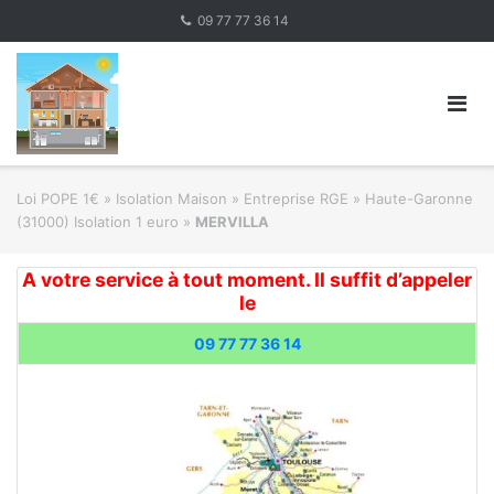
Skip
09 77 77 36 14
to
content
Loi POPE 1€
»
Isolation Maison » Entreprise RGE
»
Haute-Garonne
(31000) Isolation 1 euro
»
MERVILLA
A votre service à tout moment. Il suffit d’appeler
le
09 77 77 36 14