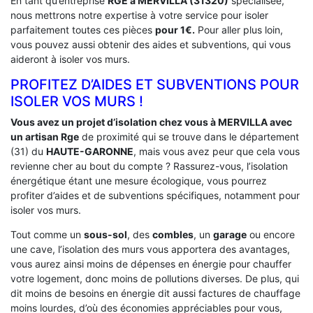
En tant qu’entreprise
RGE a MERVILLA (31320)
spécialisée,
nous mettrons notre expertise à votre service pour isoler
parfaitement toutes ces pièces
pour 1€.
Pour aller plus loin,
vous pouvez aussi obtenir des aides et subventions, qui vous
aideront à isoler vos murs.
PROFITEZ D’AIDES ET SUBVENTIONS POUR
ISOLER VOS MURS !
Vous avez un projet d’isolation chez vous à MERVILLA avec
un artisan Rge
de proximité qui se trouve dans le département
(31) du
HAUTE-GARONNE
, mais vous avez peur que cela vous
revienne cher au bout du compte ? Rassurez-vous, l’isolation
énergétique étant une mesure écologique, vous pourrez
profiter d’aides et de subventions spécifiques, notamment pour
isoler vos murs.
Tout comme un
sous-sol
, des
combles
, un
garage
ou encore
une cave, l’isolation des murs vous apportera des avantages,
vous aurez ainsi moins de dépenses en énergie pour chauffer
votre logement, donc moins de pollutions diverses. De plus, qui
dit moins de besoins en énergie dit aussi factures de chauffage
moins lourdes, d’où des économies appréciables pour vous,