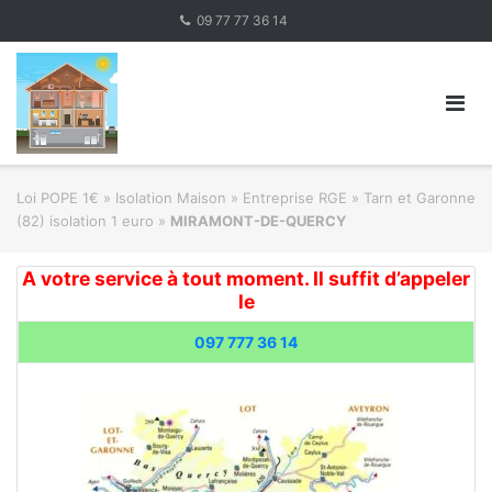
Skip
09 77 77 36 14
to
content
Loi POPE 1€
»
Isolation Maison » Entreprise RGE
»
Tarn et Garonne
(82) isolation 1 euro
»
MIRAMONT-DE-QUERCY
A votre service à tout moment. Il suffit d’appeler
le
097 777 36 14