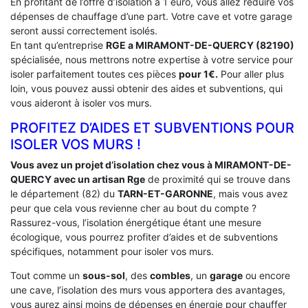
En profitant de l’offre d’isolation à 1 euro, vous allez réduire vos
dépenses de chauffage d’une part. Votre cave et votre garage
seront aussi correctement isolés.
En tant qu’entreprise
RGE a MIRAMONT-DE-QUERCY (82190)
spécialisée, nous mettrons notre expertise à votre service pour
isoler parfaitement toutes ces pièces
pour 1€.
Pour aller plus
loin, vous pouvez aussi obtenir des aides et subventions, qui
vous aideront à isoler vos murs.
PROFITEZ D’AIDES ET SUBVENTIONS POUR
ISOLER VOS MURS !
Vous avez un projet d’isolation chez vous à MIRAMONT-DE-
QUERCY avec un artisan Rge
de proximité qui se trouve dans
le département (82) du
TARN-ET-GARONNE
, mais vous avez
peur que cela vous revienne cher au bout du compte ?
Rassurez-vous, l’isolation énergétique étant une mesure
écologique, vous pourrez profiter d’aides et de subventions
spécifiques, notamment pour isoler vos murs.
Tout comme un
sous-sol
, des
combles
, un
garage
ou encore
une cave, l’isolation des murs vous apportera des avantages,
vous aurez ainsi moins de dépenses en énergie pour chauffer