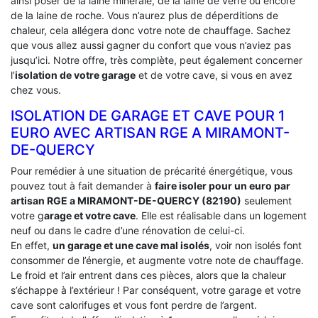
ainsi poser de la laine minérale, de la laine de verre ou encore
de la laine de roche. Vous n’aurez plus de déperditions de
chaleur, cela allégera donc votre note de chauffage. Sachez
que vous allez aussi gagner du confort que vous n’aviez pas
jusqu’ici. Notre offre, très complète, peut également concerner
l’
isolation de votre garage
et de votre cave, si vous en avez
chez vous.
ISOLATION DE GARAGE ET CAVE POUR 1
EURO AVEC ARTISAN RGE A MIRAMONT-
DE-QUERCY
Pour remédier à une situation de précarité énergétique, vous
pouvez tout à fait demander à
faire isoler pour un euro par
artisan RGE a MIRAMONT-DE-QUERCY (82190)
seulement
votre g
arage et votre cave
. Elle est réalisable dans un logement
neuf ou dans le cadre d’une rénovation de celui-ci.
En effet,
un garage et une cave mal isolés
, voir non isolés font
consommer de l’énergie, et augmente votre note de chauffage.
Le froid et l’air entrent dans ces pièces, alors que la chaleur
s’échappe à l’extérieur ! Par conséquent, votre garage et votre
cave sont calorifuges et vous font perdre de l’argent.