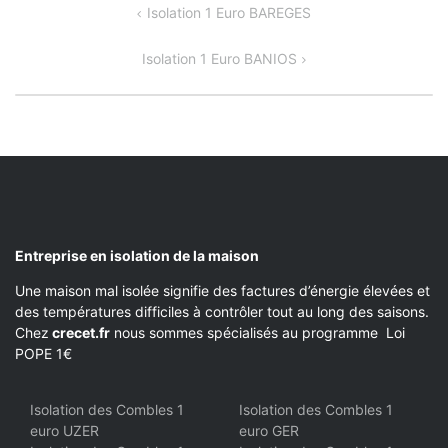
NAVIGATION
Isolation 1 Euro BAREGES
DE
Isolation 1 Euro BANIOS
L’ARTICLE
Entreprise en isolation de la maison
Une maison mal isolée signifie des factures d’énergie élevées et
des températures difficiles à contrôler tout au long des saisons.
Chez
crecet.fr
nous sommes spécialisés au programme Loi
POPE 1€
Isolation des Combles 1
Isolation des Combles 1
euro UZER
euro GER