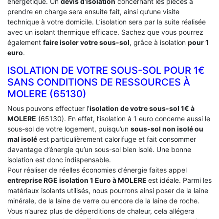
énergétique. Un
devis d’isolation
concernant les pièces à
prendre en charge sera ensuite fait, ainsi qu’une visite
technique à votre domicile. L’isolation sera par la suite réalisée
avec un isolant thermique efficace. Sachez que vous pourrez
également
faire isoler votre sous-sol
, grâce à isolation
pour 1
euro
.
ISOLATION DE VOTRE SOUS-SOL POUR 1€
SANS CONDITIONS DE RESSOURCES À
‎MOLERE (65130)
Nous pouvons effectuer l’
isolation de votre sous-sol 1€ à
MOLERE
(65130). En effet, l’isolation à 1 euro concerne aussi le
sous-sol de votre logement, puisqu’un
sous-sol non isolé ou
mal isolé
est particulièrement calorifuge et fait consommer
davantage d’énergie qu’un sous-sol bien isolé. Une bonne
isolation est donc indispensable.
Pour réaliser de réelles économies d’énergie faites appel
entreprise RGE isolation 1 Euro
à MOLERE
est idéale. Parmi les
matériaux isolants utilisés, nous pourrons ainsi poser de la laine
minérale, de la laine de verre ou encore de la laine de roche.
Vous n’aurez plus de déperditions de chaleur, cela allégera