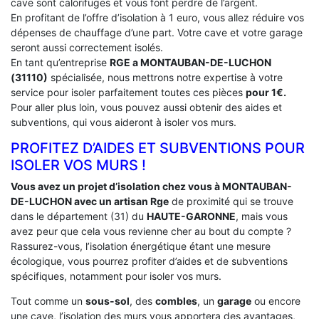
cave sont calorifuges et vous font perdre de l’argent.
En profitant de l’offre d’isolation à 1 euro, vous allez réduire vos
dépenses de chauffage d’une part. Votre cave et votre garage
seront aussi correctement isolés.
En tant qu’entreprise
RGE a MONTAUBAN-DE-LUCHON
(31110)
spécialisée, nous mettrons notre expertise à votre
service pour isoler parfaitement toutes ces pièces
pour 1€.
Pour aller plus loin, vous pouvez aussi obtenir des aides et
subventions, qui vous aideront à isoler vos murs.
PROFITEZ D’AIDES ET SUBVENTIONS POUR
ISOLER VOS MURS !
Vous avez un projet d’isolation chez vous à MONTAUBAN-
DE-LUCHON avec un artisan Rge
de proximité qui se trouve
dans le département (31) du
HAUTE-GARONNE
, mais vous
avez peur que cela vous revienne cher au bout du compte ?
Rassurez-vous, l’isolation énergétique étant une mesure
écologique, vous pourrez profiter d’aides et de subventions
spécifiques, notamment pour isoler vos murs.
Tout comme un
sous-sol
, des
combles
, un
garage
ou encore
une cave, l’isolation des murs vous apportera des avantages,