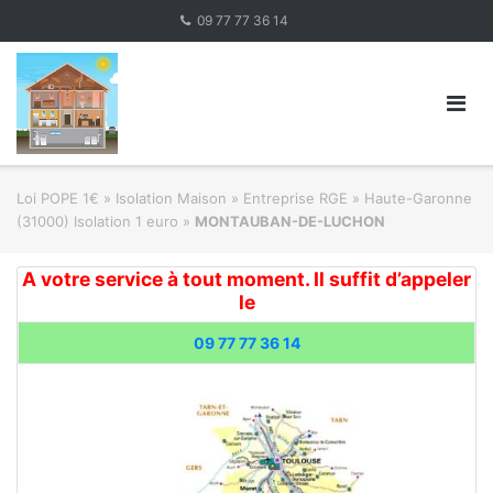
Skip
09 77 77 36 14
to
content
Loi POPE 1€
»
Isolation Maison » Entreprise RGE
»
Haute-Garonne
(31000) Isolation 1 euro
»
MONTAUBAN-DE-LUCHON
A votre service à tout moment. Il suffit d’appeler
le
09 77 77 36 14