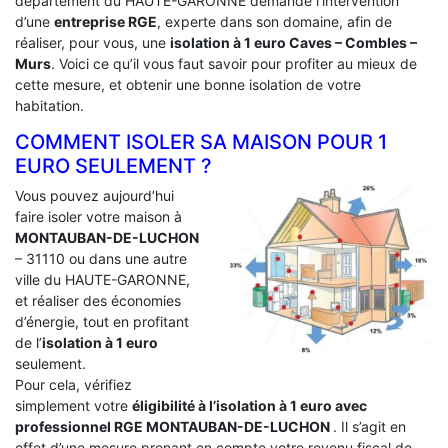
département du HAUTE-GARONNE demande l’intervention
d’une
entreprise RGE
, experte dans son domaine, afin de
réaliser, pour vous, une
isolation à 1 euro Caves – Combles –
Murs
. Voici ce qu’il vous faut savoir pour profiter au mieux de
cette mesure, et obtenir une bonne isolation de votre
habitation.
COMMENT ISOLER SA MAISON POUR 1
EURO SEULEMENT ?
Vous pouvez aujourd’hui
faire isoler votre maison à
MONTAUBAN-DE-LUCHON
– 31110 ou dans une autre
ville du HAUTE-GARONNE,
et réaliser des économies
d’énergie, tout en profitant
de l’
isolation à 1 euro
seulement.
Pour cela, vérifiez
simplement votre
éligibilité à l’isolation à 1 euro avec
professionnel RGE MONTAUBAN-DE-LUCHON
. Il s’agit en
effet d’une mesure prenant en compte votre revenu fiscal de