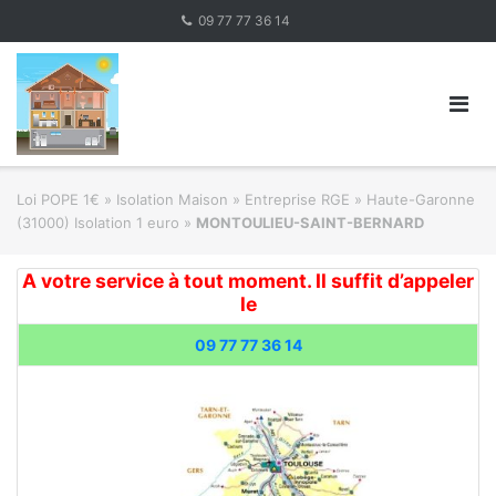
Skip
09 77 77 36 14
to
content
Loi POPE 1€
»
Isolation Maison » Entreprise RGE
»
Haute-Garonne
(31000) Isolation 1 euro
»
MONTOULIEU-SAINT-BERNARD
A votre service à tout moment. Il suffit d’appeler
le
09 77 77 36 14