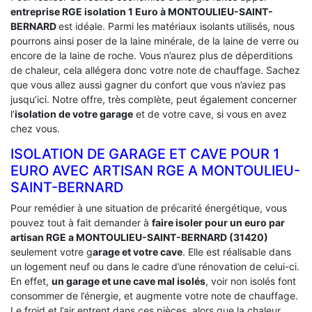
entreprise RGE isolation 1 Euro
à MONTOULIEU-SAINT-
BERNARD
est idéale. Parmi les matériaux isolants utilisés, nous
pourrons ainsi poser de la laine minérale, de la laine de verre ou
encore de la laine de roche. Vous n’aurez plus de déperditions
de chaleur, cela allégera donc votre note de chauffage. Sachez
que vous allez aussi gagner du confort que vous n’aviez pas
jusqu’ici. Notre offre, très complète, peut également concerner
l’
isolation de votre garage
et de votre cave, si vous en avez
chez vous.
ISOLATION DE GARAGE ET CAVE POUR 1
EURO AVEC ARTISAN RGE A MONTOULIEU-
SAINT-BERNARD
Pour remédier à une situation de précarité énergétique, vous
pouvez tout à fait demander à
faire isoler pour un euro par
artisan RGE a MONTOULIEU-SAINT-BERNARD (31420)
seulement votre g
arage et votre cave
. Elle est réalisable dans
un logement neuf ou dans le cadre d’une rénovation de celui-ci.
En effet,
un garage et une cave mal isolés
, voir non isolés font
consommer de l’énergie, et augmente votre note de chauffage.
Le froid et l’air entrent dans ces pièces, alors que la chaleur