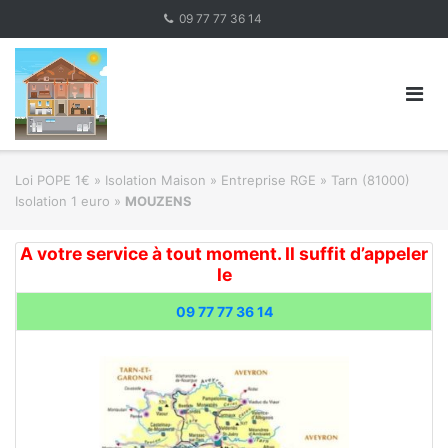
Skip
09 77 77 36 14
to
content
Loi POPE 1€
»
Isolation Maison » Entreprise RGE
»
Tarn (81000)
Isolation 1 euro
»
MOUZENS
A votre service à tout moment. Il suffit d’appeler
le
09 77 77 36 14