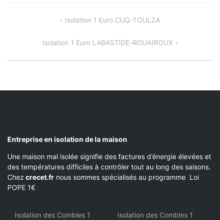
NAVIGATION
Isolation 1 Euro CUQ-TOULZA
DE
Isolation 1 Euro LABASTIDE-ROUAIROUX
L’ARTICLE
Entreprise en isolation de la maison
Une maison mal isolée signifie des factures d’énergie élevées et
des températures difficiles à contrôler tout au long des saisons.
Chez
crecet.fr
nous sommes spécialisés au programme Loi
POPE 1€
Isolation des Combles 1
Isolation des Combles 1