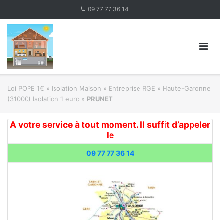
Skip
09 77 77 36 14
to
content
Loi POPE 1€
»
Isolation Maison » Entreprise RGE
»
Haute-Garonne
(31000) Isolation 1 euro
»
PRUNET
A votre service à tout moment. Il suffit d’appeler
le
09 77 77 36 14