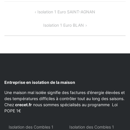
NAVIGATION
Isolation 1 Euro SAINT-AGNAN
DE
Isolation 1 Euro BLAN
L’ARTICLE
Entreprise en isolation de la maison
Une maison mal isolée signifie des factures d’énergie élevées et
des températures difficiles à contrôler tout au long des saisons.
Chez
crecet.fr
nous sommes spécialisés au programme Loi
POPE 1€
Isolation des Combles 1
Isolation des Combles 1