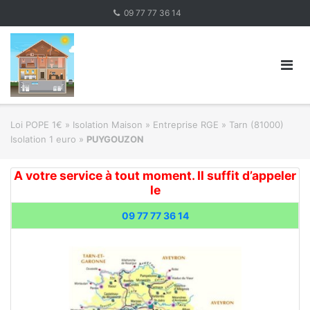
Skip
09 77 77 36 14
to
content
Loi POPE 1€
»
Isolation Maison » Entreprise RGE
»
Tarn (81000)
Isolation 1 euro
»
PUYGOUZON
A votre service à tout moment. Il suffit d’appeler
le
09 77 77 36 14