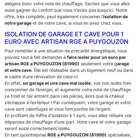
allégera donc votre note de chauffage. Sachez que vous allez
aussi gagner du confort que vous n’aviez pas jusqu’ici. Notre
offre, très complète, peut également concerner l’
isolation de
votre garage
et de votre cave, si vous en avez chez vous.
ISOLATION DE GARAGE ET CAVE POUR 1
EURO AVEC ARTISAN RGE A PUYGOUZON
Pour remédier à une situation de précarité énergétique, vous
pouvez tout à fait demander à
faire isoler pour un euro par
artisan RGE a PUYGOUZON (81990)
seulement votre g
arage
et votre cave
. Elle est réalisable dans un logement neuf ou dans
le cadre d’une rénovation de celui-ci.
En effet,
un garage et une cave mal isolés
, voir non isolés font
consommer de l’énergie, et augmente votre note de chauffage.
Le froid et l’air entrent dans ces pièces, alors que la chaleur
s’échappe à l’extérieur ! Par conséquent, votre garage et votre
cave sont calorifuges et vous font perdre de l’argent.
En profitant de l’offre d’isolation à 1 euro, vous allez réduire vos
dépenses de chauffage d’une part. Votre cave et votre garage
seront aussi correctement isolés.
En tant qu’entreprise
RGE a PUYGOUZON (81990)
spécialisée,