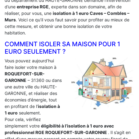
du département du HAUTE-GARONNE demande l’intervention
d’une
entreprise RGE
, experte dans son domaine, afin de
réaliser, pour vous, une
isolation à 1 euro Caves – Combles –
Murs
. Voici ce qu’il vous faut savoir pour profiter au mieux de
cette mesure, et obtenir une bonne isolation de votre
habitation.
COMMENT ISOLER SA MAISON POUR 1
EURO SEULEMENT ?
Vous pouvez aujourd’hui
faire isoler votre maison à
ROQUEFORT-SUR-
GARONNE
– 31360 ou dans
une autre ville du HAUTE-
GARONNE, et réaliser des
économies d’énergie, tout
en profitant de l’
isolation à
1 euro
seulement.
Pour cela, vérifiez
simplement votre
éligibilité à l’isolation à 1 euro avec
professionnel RGE ROQUEFORT-SUR-GARONNE
. Il s’agit en
effet d’une mesure prenant en compte votre revenu fiscal de