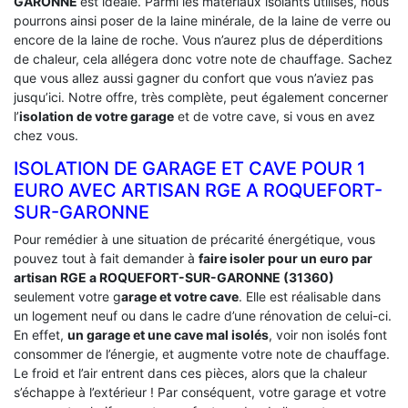
GARONNE
est idéale. Parmi les matériaux isolants utilisés, nous
pourrons ainsi poser de la laine minérale, de la laine de verre ou
encore de la laine de roche. Vous n’aurez plus de déperditions
de chaleur, cela allégera donc votre note de chauffage. Sachez
que vous allez aussi gagner du confort que vous n’aviez pas
jusqu’ici. Notre offre, très complète, peut également concerner
l’
isolation de votre garage
et de votre cave, si vous en avez
chez vous.
ISOLATION DE GARAGE ET CAVE POUR 1
EURO AVEC ARTISAN RGE A ROQUEFORT-
SUR-GARONNE
Pour remédier à une situation de précarité énergétique, vous
pouvez tout à fait demander à
faire isoler pour un euro par
artisan RGE a ROQUEFORT-SUR-GARONNE (31360)
seulement votre g
arage et votre cave
. Elle est réalisable dans
un logement neuf ou dans le cadre d’une rénovation de celui-ci.
En effet,
un garage et une cave mal isolés
, voir non isolés font
consommer de l’énergie, et augmente votre note de chauffage.
Le froid et l’air entrent dans ces pièces, alors que la chaleur
s’échappe à l’extérieur ! Par conséquent, votre garage et votre