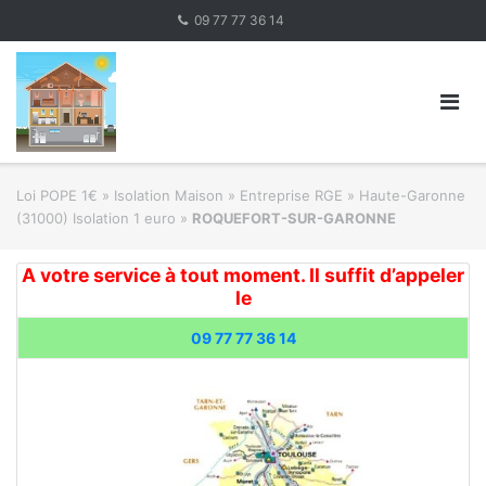
Skip
09 77 77 36 14
to
content
Loi POPE 1€
»
Isolation Maison » Entreprise RGE
»
Haute-Garonne
(31000) Isolation 1 euro
»
ROQUEFORT-SUR-GARONNE
A votre service à tout moment. Il suffit d’appeler
le
09 77 77 36 14