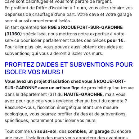
cave sont calorifuges et vous font perdre de l’argent.
En profitant de l’offre d’isolation à 1 euro, vous allez réduire vos
dépenses de chauffage d’une part. Votre cave et votre garage
seront aussi correctement isolés.
En tant qu’entreprise
RGE a ROQUEFORT-SUR-GARONNE
(31360)
spécialisée, nous mettrons notre expertise à votre
service pour isoler parfaitement toutes ces pièces
pour 1€.
Pour aller plus loin, vous pouvez aussi obtenir des aides et
subventions, qui vous aideront à isoler vos murs.
PROFITEZ D’AIDES ET SUBVENTIONS POUR
ISOLER VOS MURS !
Vous avez un projet d’isolation chez vous à ROQUEFORT-
SUR-GARONNE avec un artisan Rge
de proximité qui se trouve
dans le département (31) du
HAUTE-GARONNE
, mais vous
avez peur que cela vous revienne cher au bout du compte ?
Rassurez-vous, l’isolation énergétique étant une mesure
écologique, vous pourrez profiter d’aides et de subventions
spécifiques, notamment pour isoler vos murs.
Tout comme un
sous-sol
, des
combles
, un
garage
ou encore
une cave, l’isolation des murs vous apportera des avantages,