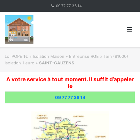
Skip
09 77 77 36 14
to
content
Loi POPE 1€
»
Isolation Maison » Entreprise RGE
»
Tarn (81000)
Isolation 1 euro
»
SAINT-GAUZENS
A votre service à tout moment. Il suffit d’appeler
le
09 77 77 36 14