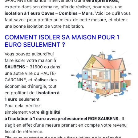
GARONNE demande l’intervention d’une
entreprise RGE
,
experte dans son domaine, afin de réaliser, pour vous, une
isolation à 1 euro Caves – Combles – Murs
. Voici ce qu’il vous
faut savoir pour profiter au mieux de cette mesure, et obtenir
une bonne isolation de votre habitation.
COMMENT ISOLER SA MAISON POUR 1
EURO SEULEMENT ?
Vous pouvez aujourd’hui
faire isoler votre maison à
SAUBENS
– 31600 ou dans
une autre ville du HAUTE-
GARONNE, et réaliser des
économies d’énergie, tout
en profitant de l’
isolation à
1 euro
seulement.
Pour cela, vérifiez
simplement votre
éligibilité
à l’isolation à 1 euro avec professionnel RGE SAUBENS
. Il
s’agit en effet d’une mesure prenant en compte votre revenu
fiscal de référence.
Elle vous permettra de ne plus être victime de la précarité