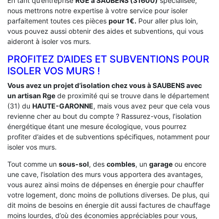
En tant qu’entreprise
RGE a SAUBENS (31600)
spécialisée,
nous mettrons notre expertise à votre service pour isoler
parfaitement toutes ces pièces
pour 1€.
Pour aller plus loin,
vous pouvez aussi obtenir des aides et subventions, qui vous
aideront à isoler vos murs.
PROFITEZ D’AIDES ET SUBVENTIONS POUR
ISOLER VOS MURS !
Vous avez un projet d’isolation chez vous à SAUBENS avec
un artisan Rge
de proximité qui se trouve dans le département
(31) du
HAUTE-GARONNE
, mais vous avez peur que cela vous
revienne cher au bout du compte ? Rassurez-vous, l’isolation
énergétique étant une mesure écologique, vous pourrez
profiter d’aides et de subventions spécifiques, notamment pour
isoler vos murs.
Tout comme un
sous-sol
, des
combles
, un
garage
ou encore
une cave, l’isolation des murs vous apportera des avantages,
vous aurez ainsi moins de dépenses en énergie pour chauffer
votre logement, donc moins de pollutions diverses. De plus, qui
dit moins de besoins en énergie dit aussi factures de chauffage
moins lourdes, d’où des économies appréciables pour vous,