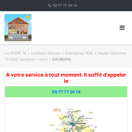
Skip
09 77 77 36 14
to
content
Loi POPE 1€
»
Isolation Maison » Entreprise RGE
»
Haute-Garonne
(31000) Isolation 1 euro
»
SAUBENS
A votre service à tout moment. Il suffit d’appeler
le
09 77 77 36 14