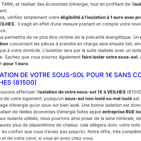
u TARN, et réaliser des économies d’énergie, tout en profitant de l’
iso
ent.
ela, vérifiez simplement votre
éligibilité à l’isolation à 1 euro avec 
EILHES
. Il s’agit en effet d’une mesure prenant en compte votre reve
nce.
us permettra de ne plus être victime de la précarité énergétique. Un
tion
concernant les pièces à prendre en charge sera ensuite fait, ains
ue à votre domicile. L’isolation sera par la suite réalisée avec un iso
ce. Sachez que vous pourrez également
faire isoler votre sous-sol
,
on
pour 1 euro
.
LATION DE VOTRE SOUS-SOL POUR 1€ SANS C
LHES (81500)
ouvons effectuer l’
isolation de votre sous-sol 1€ à VEILHES
(81500)
ol de votre logement, puisqu’un
sous-sol non isolé ou mal isolé
est 
age d’énergie qu’un sous-sol bien isolé. Une bonne isolation est donc
aliser de réelles économies d’énergie faites appel
entreprise RGE is
ux isolants utilisés, nous pourrons ainsi poser de la laine minérale, d
’aurez plus de déperditions de chaleur, cela allégera donc votre not
du confort que vous n’aviez pas jusqu’ici. Notre offre, très complèt
e
et de votre cave, si vous en avez chez vous.