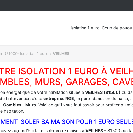
isolation 1 euro. Coup de pouce 
rn (81000) Isolation 1 euro
»
VEILHES
TRE ISOLATION 1 EURO À VEIL
MBLES, MURS, GARAGES, CAV
tion énergétique de votre habitation située à
VEILHES (81500)
ou da
e l’intervention d’une
entreprise RGE
, experte dans son domaine, af
– Combles – Murs
. Voici ce qu’il vous faut savoir pour profiter au 
e habitation.
MENT ISOLER SA MAISON POUR 1 EURO SEUL
uvez aujourd’hui faire isoler votre maison à
VEILHES
– 81500 ou dan