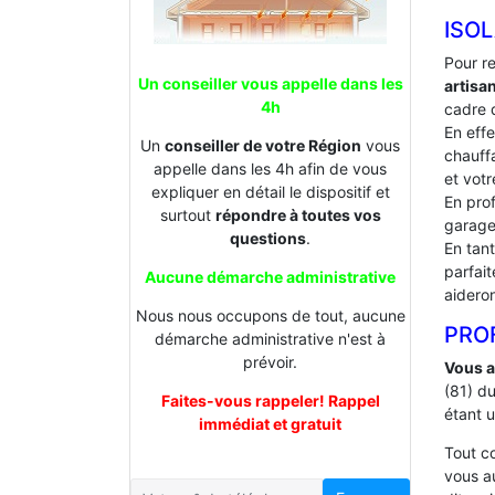
ISOL
Pour r
Un conseiller vous appelle dans les
artisa
4h
cadre d
En effe
Un
conseiller de votre Région
vous
chauffa
appelle dans les 4h afin de vous
et votr
expliquer en détail le dispositif et
En prof
surtout
répondre à toutes vos
garage
questions
.
En tan
parfai
Aucune démarche administrative
aideron
Nous nous occupons de tout, aucune
PROF
démarche administrative n'est à
prévoir.
Vous a
(81) d
Faites-vous rappeler! Rappel
étant 
immédiat et gratuit
Tout 
vous a