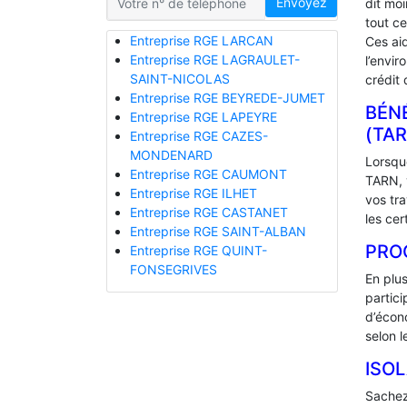
Envoyez
dit mo
tout ce
Entreprise RGE LARCAN
Ces ai
Entreprise RGE LAGRAULET-
l’envir
SAINT-NICOLAS
crédit 
Entreprise RGE BEYREDE-JUMET
BÉNÉ
Entreprise RGE LAPEYRE
(TAR
Entreprise RGE CAZES-
MONDENARD
Lorsque
Entreprise RGE CAUMONT
TARN, v
Entreprise RGE ILHET
vos tr
Entreprise RGE CASTANET
les cer
Entreprise RGE SAINT-ALBAN
PRO
Entreprise RGE QUINT-
FONSEGRIVES
En plu
partic
d’écono
selon l
ISO
Sachez