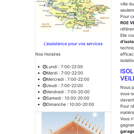
ville d
seulem
Pour c
RGE V
référe
Elle vo
d’isola
L’assistance pour vos services
techniq
effica
Nos Horaires
isolati
Lundi : 7:00-22:00
ISO
Mardi : 7:00-22:00
‎VEI
Mercredi : 7:00-22:00
Jeudi : 7:00-22:00
Nous p
Vendredi : 7:00-20:00
sous-s
Samedi : 10:00-20:00
davant
Dimanche : 10:00-20:00
Pour ré
matéria
Vous n
gagner 
garag