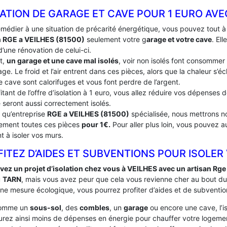
ATION DE GARAGE ET CAVE POUR 1 EURO AVE
emédier à une situation de précarité énergétique, vous pouvez tout 
n RGE a VEILHES (81500)
seulement votre g
arage et votre cave
. El
’une rénovation de celui-ci.
t,
un garage et une cave mal isolés
, voir non isolés font consommer
ge. Le froid et l’air entrent dans ces pièces, alors que la chaleur s’
e cave sont calorifuges et vous font perdre de l’argent.
itant de l’offre d’isolation à 1 euro, vous allez réduire vos dépenses
 seront aussi correctement isolés.
t qu’entreprise
RGE a VEILHES (81500)
spécialisée, nous mettrons no
tement toutes ces pièces
pour 1€.
Pour aller plus loin, vous pouvez a
t à isoler vos murs.
ITEZ D’AIDES ET SUBVENTIONS POUR ISOLER
vez un projet d’isolation chez vous à VEILHES avec un artisan Rge
u
TARN
, mais vous avez peur que cela vous revienne cher au bout du
une mesure écologique, vous pourrez profiter d’aides et de subventio
comme un
sous-sol
, des
combles
, un
garage
ou encore une cave, l’i
urez ainsi moins de dépenses en énergie pour chauffer votre logement