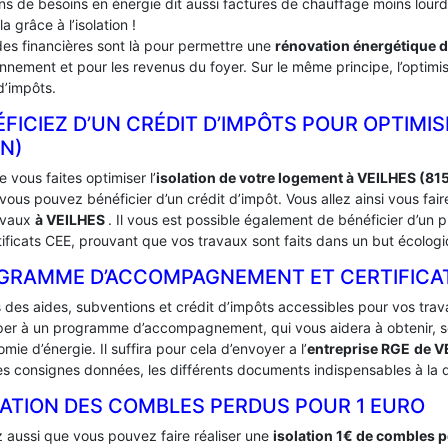
ins de besoins en énergie dit aussi factures de chauffage moins lou
la grâce à l’isolation !
des financières sont là pour permettre une
rénovation énergétique 
onnement et pour les revenus du foyer. Sur le même principe, l’optimis
d’impôts.
FICIEZ D’UN CRÉDIT D’IMPÔTS POUR OPTIMIS
N)
 vous faites optimiser l’
isolation de votre logement à VEILHES (81
ous pouvez bénéficier d’un crédit d’impôt. Vous allez ainsi vous fai
avaux
à VEILHES
. Il vous est possible également de bénéficier d’
tificats CEE, prouvant que vos travaux sont faits dans un but écologi
GRAMME D’ACCOMPAGNEMENT ET CERTIFICATS 
s des aides, subventions et crédit d’impôts accessibles pour vos trav
iper à un programme d’accompagnement, qui vous aidera à obtenir, sou
mie d’énergie. Il suffira pour cela d’envoyer a l’
entreprise RGE
de V
es consignes données, les différents documents indispensables à la d
LATION DES COMBLES PERDUS POUR 1 EURO
 aussi que vous pouvez faire réaliser une
isolation 1€ de combles 