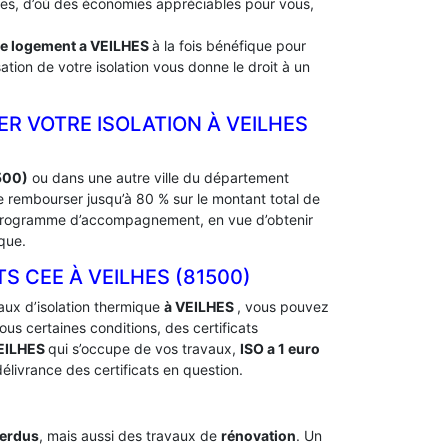
rdes, d’où des économies appréciables pour vous,
de logement a
VEILHES
à la fois bénéfique pour
ation de votre isolation vous donne le droit à un
ER VOTRE ISOLATION À ‎VEILHES
500)
ou dans une autre ville du département
re rembourser jusqu’à 80 % sur le montant total de
un programme d’accompagnement, en vue d’obtenir
que.
CEE À ‎VEILHES (81500)
aux d’isolation thermique
à VEILHES
, vous pouvez
s certaines conditions, des certificats
EILHES
qui s’occupe de vos travaux,
ISO a 1 euro
élivrance des certificats en question.
perdus
, mais aussi des travaux de
rénovation
. Un