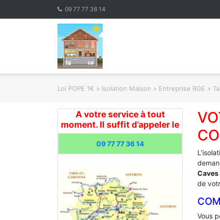
Skip
09 77 77 36 14
to
content
Loi POPE 1€
»
Isolation Maison » Entreprise RGE
»
Ta
VO
A votre service à tout
moment. Il suffit d’appeler le
CO
09 77 77 36 14
L’isola
demand
Caves 
de votr
COM
Vous po