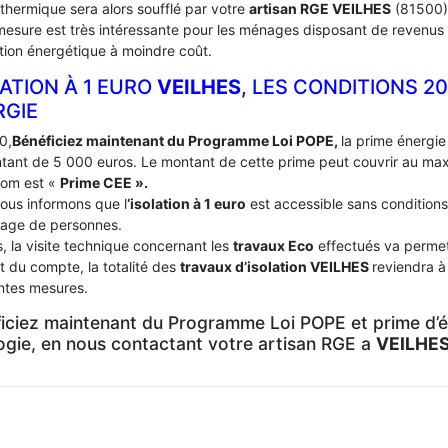
 thermique sera alors soufflé par votre
artisan RGE VEILHES
(81500)
mesure est très intéressante pour les ménages disposant de revenus 
tion énergétique à moindre coût.
ATION À 1 EURO
VEILHES
, LES CONDITIONS 2
RGIE
0,
Bénéficiez maintenant du Programme Loi POPE,
la prime énergie 
tant de 5 000 euros. Le montant de cette prime peut couvrir au m
nom est «
Prime CEE ».
ous informons que l
‘isolation à 1 euro
est accessible sans conditions
age de personnes.
, la visite technique concernant les
travaux Eco
effectués va permett
t du compte, la totalité des
travaux d’isolation
VEILHES
reviendra à
entes mesures.
iciez maintenant du Programme Loi POPE et prime d’én
logie, en nous contactant votre artisan RGE a
VEILHES