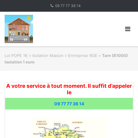
Skip
09 77 77 36 14
to
content
Loi POPE 1€
»
Isolation Maison » Entreprise RGE
»
Tarn (81000)
Isolation 1 euro
A votre service à tout moment. Il suffit d’appeler
le
09 77 77 36 14