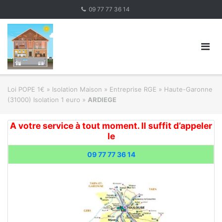
Skip
09 77 77 36 14
to
content
Loi POPE 1€
»
Isolation Maison » Entreprise RGE
»
Haute-Garonne
(31000) Isolation 1 euro
»
ARDIEGE
A votre service à tout moment. Il suffit d’appeler
le
09 77 77 36 14