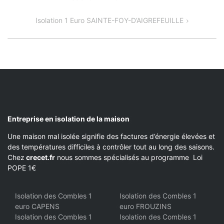
DE
Isolation 1 Euro SAINTE-FOY-D’AIGREFEUILLE
L’ARTICLE
Entreprise en isolation de la maison
Une maison mal isolée signifie des factures d’énergie élevées et
des températures difficiles à contrôler tout au long des saisons.
Chez
crecet.fr
nous sommes spécialisés au programme Loi
POPE 1€
Isolation des Combles 1
Isolation des Combles 1
euro CAPENS
euro FROUZINS
Isolation des Combles 1
Isolation des Combles 1