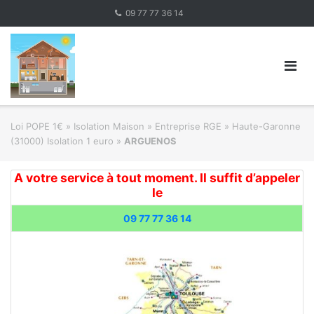
Skip
09 77 77 36 14
to
content
Loi POPE 1€
»
Isolation Maison » Entreprise RGE
»
Haute-Garonne
(31000) Isolation 1 euro
»
ARGUENOS
A votre service à tout moment. Il suffit d’appeler
le
09 77 77 36 14