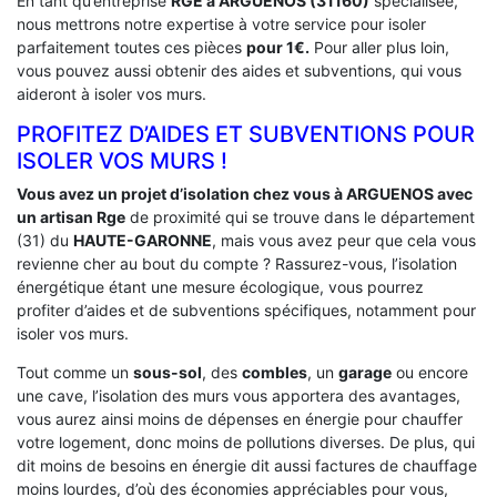
En tant qu’entreprise
RGE a ARGUENOS (31160)
spécialisée,
nous mettrons notre expertise à votre service pour isoler
parfaitement toutes ces pièces
pour 1€.
Pour aller plus loin,
vous pouvez aussi obtenir des aides et subventions, qui vous
aideront à isoler vos murs.
PROFITEZ D’AIDES ET SUBVENTIONS POUR
ISOLER VOS MURS !
Vous avez un projet d’isolation chez vous à ARGUENOS avec
un artisan Rge
de proximité qui se trouve dans le département
(31) du
HAUTE-GARONNE
, mais vous avez peur que cela vous
revienne cher au bout du compte ? Rassurez-vous, l’isolation
énergétique étant une mesure écologique, vous pourrez
profiter d’aides et de subventions spécifiques, notamment pour
isoler vos murs.
Tout comme un
sous-sol
, des
combles
, un
garage
ou encore
une cave, l’isolation des murs vous apportera des avantages,
vous aurez ainsi moins de dépenses en énergie pour chauffer
votre logement, donc moins de pollutions diverses. De plus, qui
dit moins de besoins en énergie dit aussi factures de chauffage
moins lourdes, d’où des économies appréciables pour vous,