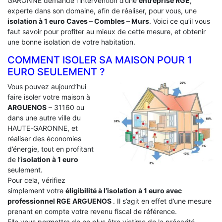
GARONNE demande l’intervention d’une
entreprise RGE
,
experte dans son domaine, afin de réaliser, pour vous, une
isolation à 1 euro Caves – Combles – Murs
. Voici ce qu’il vous
faut savoir pour profiter au mieux de cette mesure, et obtenir
une bonne isolation de votre habitation.
COMMENT ISOLER SA MAISON POUR 1
EURO SEULEMENT ?
Vous pouvez aujourd’hui
faire isoler votre maison à
ARGUENOS
– 31160 ou
dans une autre ville du
HAUTE-GARONNE, et
réaliser des économies
d’énergie, tout en profitant
de l’
isolation à 1 euro
seulement.
Pour cela, vérifiez
simplement votre
éligibilité à l’isolation à 1 euro avec
professionnel RGE ARGUENOS
. Il s’agit en effet d’une mesure
prenant en compte votre revenu fiscal de référence.
Elle vous permettra de ne plus être victime de la précarité