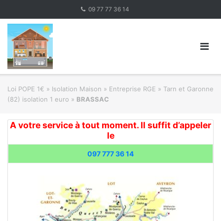
Skip
09 77 77 36 14
to
content
Loi POPE 1€
»
Isolation Maison » Entreprise RGE
»
Tarn et Garonne
(82) isolation 1 euro
»
BRASSAC
A votre service à tout moment. Il suffit d’appeler
le
097 777 36 14