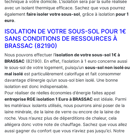
technique à votre domicile. L’isolation sera par la suite réalisée
avec un isolant thermique efficace. Sachez que vous pourrez
également
faire isoler votre sous-sol
, grâce à isolation
pour 1
euro
.
ISOLATION DE VOTRE SOUS-SOL POUR 1€
SANS CONDITIONS DE RESSOURCES À
‎BRASSAC (82190)
Nous pouvons effectuer l’
isolation de votre sous-sol 1€ à
BRASSAC
(82190). En effet, l’isolation à 1 euro concerne aussi
le sous-sol de votre logement, puisqu’un
sous-sol non isolé ou
mal isolé
est particulièrement calorifuge et fait consommer
davantage d’énergie qu’un sous-sol bien isolé. Une bonne
isolation est donc indispensable.
Pour réaliser de réelles économies d’énergie faites appel
entreprise RGE isolation 1 Euro
à BRASSAC
est idéale. Parmi
les matériaux isolants utilisés, nous pourrons ainsi poser de la
laine minérale, de la laine de verre ou encore de la laine de
roche. Vous n’aurez plus de déperditions de chaleur, cela
allégera donc votre note de chauffage. Sachez que vous allez
aussi gagner du confort que vous n’aviez pas jusqu’ici. Notre