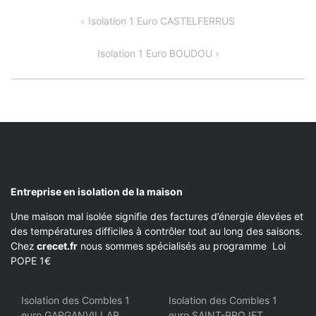
NAVIGATION
Isolation 1 Euro CASTELFERRUS
DE
Isolation 1 Euro BOUDOU
L’ARTICLE
Entreprise en isolation de la maison
Une maison mal isolée signifie des factures d’énergie élevées et
des températures difficiles à contrôler tout au long des saisons.
Chez
crecet.fr
nous sommes spécialisés au programme Loi
POPE 1€
Isolation des Combles 1
Isolation des Combles 1
euro GARGANVILLAR
euro SAINT-PROJET