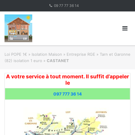
Skip
09 77 77 36 14
to
content
Loi POPE 1€
»
Isolation Maison » Entreprise RGE
»
Tarn et Garonne
(82) isolation 1 euro
»
CASTANET
A votre service à tout moment. Il suffit d’appeler
le
097 777 36 14