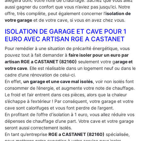
allégera donc votre note de chauffage. Sachez que vous allez
aussi gagner du confort que vous n’aviez pas jusqu’ici. Notre
offre, très complète, peut également concerner l’
isolation de
votre garage
et de votre cave, si vous en avez chez vous.
ISOLATION DE GARAGE ET CAVE POUR 1
EURO AVEC ARTISAN RGE A CASTANET
Pour remédier à une situation de précarité énergétique, vous
pouvez tout à fait demander à
faire isoler pour un euro par
artisan RGE a CASTANET (82160)
seulement votre g
arage et
votre cave
. Elle est réalisable dans un logement neuf ou dans le
cadre d’une rénovation de celui-ci.
En effet,
un garage et une cave mal isolés
, voir non isolés font
consommer de l’énergie, et augmente votre note de chauffage.
Le froid et l’air entrent dans ces pièces, alors que la chaleur
s’échappe à l’extérieur ! Par conséquent, votre garage et votre
cave sont calorifuges et vous font perdre de l’argent.
En profitant de l’offre d’isolation à 1 euro, vous allez réduire vos
dépenses de chauffage d’une part. Votre cave et votre garage
seront aussi correctement isolés.
En tant qu’entreprise
RGE a CASTANET (82160)
spécialisée,
nous mettrons notre expertise à votre service pour isoler