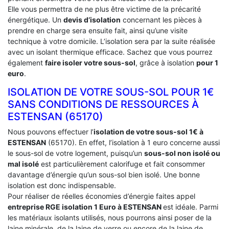
Elle vous permettra de ne plus être victime de la précarité
énergétique. Un
devis d’isolation
concernant les pièces à
prendre en charge sera ensuite fait, ainsi qu’une visite
technique à votre domicile. L’isolation sera par la suite réalisée
avec un isolant thermique efficace. Sachez que vous pourrez
également
faire isoler votre sous-sol
, grâce à isolation
pour 1
euro
.
ISOLATION DE VOTRE SOUS-SOL POUR 1€
SANS CONDITIONS DE RESSOURCES À
‎ESTENSAN (65170)
Nous pouvons effectuer l’
isolation de votre sous-sol 1€ à
ESTENSAN
(65170). En effet, l’isolation à 1 euro concerne aussi
le sous-sol de votre logement, puisqu’un
sous-sol non isolé ou
mal isolé
est particulièrement calorifuge et fait consommer
davantage d’énergie qu’un sous-sol bien isolé. Une bonne
isolation est donc indispensable.
Pour réaliser de réelles économies d’énergie faites appel
entreprise RGE isolation 1 Euro
à ESTENSAN
est idéale. Parmi
les matériaux isolants utilisés, nous pourrons ainsi poser de la
laine minérale, de la laine de verre ou encore de la laine de