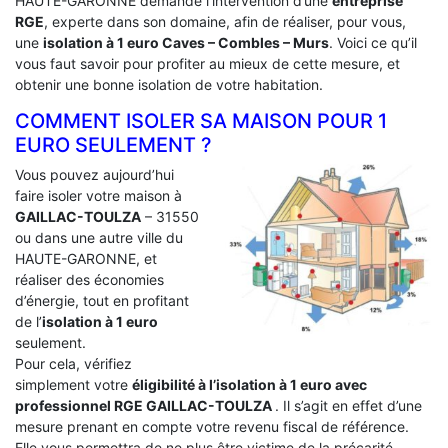
HAUTE-GARONNE demande l’intervention d’une
entreprise
RGE
, experte dans son domaine, afin de réaliser, pour vous,
une
isolation à 1 euro Caves – Combles – Murs
. Voici ce qu’il
vous faut savoir pour profiter au mieux de cette mesure, et
obtenir une bonne isolation de votre habitation.
COMMENT ISOLER SA MAISON POUR 1
EURO SEULEMENT ?
Vous pouvez aujourd’hui
faire isoler votre maison à
GAILLAC-TOULZA
– 31550
ou dans une autre ville du
HAUTE-GARONNE, et
réaliser des économies
d’énergie, tout en profitant
de l’
isolation à 1 euro
seulement.
Pour cela, vérifiez
simplement votre
éligibilité à l’isolation à 1 euro avec
professionnel RGE GAILLAC-TOULZA
. Il s’agit en effet d’une
mesure prenant en compte votre revenu fiscal de référence.
Elle vous permettra de ne plus être victime de la précarité