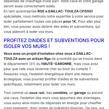
dépenses de chauffage d’une part. Votre cave et votre garage
seront aussi correctement isolés.
En tant qu’entreprise
RGE a GAILLAC-TOULZA (31550)
spécialisée, nous mettrons notre expertise à votre service pour
isoler parfaitement toutes ces pièces
pour 1€.
Pour aller plus
loin, vous pouvez aussi obtenir des aides et subventions, qui
vous aideront à isoler vos murs.
PROFITEZ D’AIDES ET SUBVENTIONS POUR
ISOLER VOS MURS !
Vous avez un projet d’isolation chez vous à GAILLAC-
TOULZA avec un artisan Rge
de proximité qui se trouve dans
le département (31) du
HAUTE-GARONNE
, mais vous avez
peur que cela vous revienne cher au bout du compte ?
Rassurez-vous, l’isolation énergétique étant une mesure
écologique, vous pourrez profiter d’aides et de subventions
spécifiques, notamment pour isoler vos murs.
Tout comme un
sous-sol
, des
combles
, un
garage
ou encore
une cave, l’isolation des murs vous apportera des avantages,
vous aurez ainsi moins de dépenses en énergie pour chauffer
votre logement, donc moins de pollutions diverses. De plus, qui