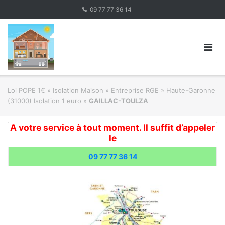
Skip
09 77 77 36 14
to
content
Loi POPE 1€
»
Isolation Maison » Entreprise RGE
»
Haute-Garonne
(31000) Isolation 1 euro
»
GAILLAC-TOULZA
A votre service à tout moment. Il suffit d’appeler
le
09 77 77 36 14