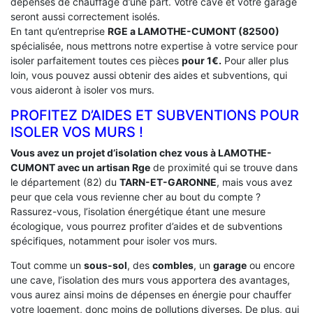
dépenses de chauffage d’une part. Votre cave et votre garage
seront aussi correctement isolés.
En tant qu’entreprise
RGE a LAMOTHE-CUMONT (82500)
spécialisée, nous mettrons notre expertise à votre service pour
isoler parfaitement toutes ces pièces
pour 1€.
Pour aller plus
loin, vous pouvez aussi obtenir des aides et subventions, qui
vous aideront à isoler vos murs.
PROFITEZ D’AIDES ET SUBVENTIONS POUR
ISOLER VOS MURS !
Vous avez un projet d’isolation chez vous à LAMOTHE-
CUMONT avec un artisan Rge
de proximité qui se trouve dans
le département (82) du
TARN-ET-GARONNE
, mais vous avez
peur que cela vous revienne cher au bout du compte ?
Rassurez-vous, l’isolation énergétique étant une mesure
écologique, vous pourrez profiter d’aides et de subventions
spécifiques, notamment pour isoler vos murs.
Tout comme un
sous-sol
, des
combles
, un
garage
ou encore
une cave, l’isolation des murs vous apportera des avantages,
vous aurez ainsi moins de dépenses en énergie pour chauffer
votre logement, donc moins de pollutions diverses. De plus, qui