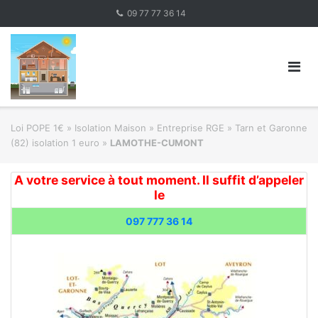
Skip
09 77 77 36 14
to
content
Loi POPE 1€
»
Isolation Maison » Entreprise RGE
»
Tarn et Garonne
(82) isolation 1 euro
»
LAMOTHE-CUMONT
A votre service à tout moment. Il suffit d’appeler
le
097 777 36 14