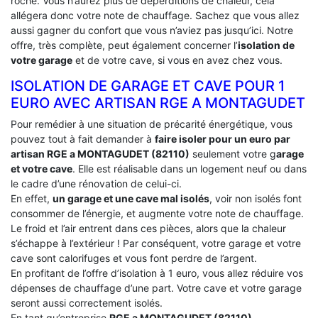
roche. Vous n’aurez plus de déperditions de chaleur, cela
allégera donc votre note de chauffage. Sachez que vous allez
aussi gagner du confort que vous n’aviez pas jusqu’ici. Notre
offre, très complète, peut également concerner l’
isolation de
votre garage
et de votre cave, si vous en avez chez vous.
ISOLATION DE GARAGE ET CAVE POUR 1
EURO AVEC ARTISAN RGE A MONTAGUDET
Pour remédier à une situation de précarité énergétique, vous
pouvez tout à fait demander à
faire isoler pour un euro par
artisan RGE a MONTAGUDET (82110)
seulement votre g
arage
et votre cave
. Elle est réalisable dans un logement neuf ou dans
le cadre d’une rénovation de celui-ci.
En effet,
un garage et une cave mal isolés
, voir non isolés font
consommer de l’énergie, et augmente votre note de chauffage.
Le froid et l’air entrent dans ces pièces, alors que la chaleur
s’échappe à l’extérieur ! Par conséquent, votre garage et votre
cave sont calorifuges et vous font perdre de l’argent.
En profitant de l’offre d’isolation à 1 euro, vous allez réduire vos
dépenses de chauffage d’une part. Votre cave et votre garage
seront aussi correctement isolés.
En tant qu’entreprise
RGE a MONTAGUDET (82110)