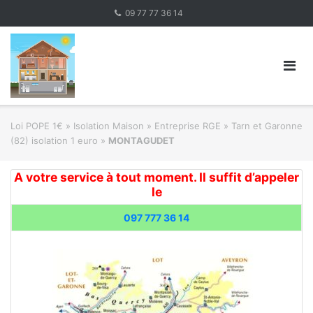
Skip
09 77 77 36 14
to
content
Loi POPE 1€
»
Isolation Maison » Entreprise RGE
»
Tarn et Garonne
(82) isolation 1 euro
»
MONTAGUDET
A votre service à tout moment. Il suffit d’appeler
le
097 777 36 14