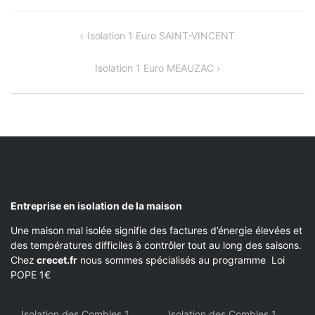
NAVIGATION
Isolation 1 Euro SAINT-VINCENT
DE
Isolation 1 Euro MEAUZAC
L’ARTICLE
Entreprise en isolation de la maison
Une maison mal isolée signifie des factures d’énergie élevées et
des températures difficiles à contrôler tout au long des saisons.
Chez
crecet.fr
nous sommes spécialisés au programme Loi
POPE 1€
Isolation des Combles 1
Isolation des Combles 1