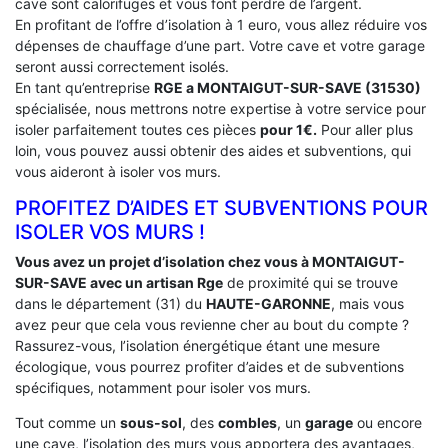
cave sont calorifuges et vous font perdre de l’argent.
En profitant de l’offre d’isolation à 1 euro, vous allez réduire vos
dépenses de chauffage d’une part. Votre cave et votre garage
seront aussi correctement isolés.
En tant qu’entreprise
RGE a MONTAIGUT-SUR-SAVE (31530)
spécialisée, nous mettrons notre expertise à votre service pour
isoler parfaitement toutes ces pièces
pour 1€.
Pour aller plus
loin, vous pouvez aussi obtenir des aides et subventions, qui
vous aideront à isoler vos murs.
PROFITEZ D’AIDES ET SUBVENTIONS POUR
ISOLER VOS MURS !
Vous avez un projet d’isolation chez vous à MONTAIGUT-
SUR-SAVE avec un artisan Rge
de proximité qui se trouve
dans le département (31) du
HAUTE-GARONNE
, mais vous
avez peur que cela vous revienne cher au bout du compte ?
Rassurez-vous, l’isolation énergétique étant une mesure
écologique, vous pourrez profiter d’aides et de subventions
spécifiques, notamment pour isoler vos murs.
Tout comme un
sous-sol
, des
combles
, un
garage
ou encore
une cave, l’isolation des murs vous apportera des avantages,