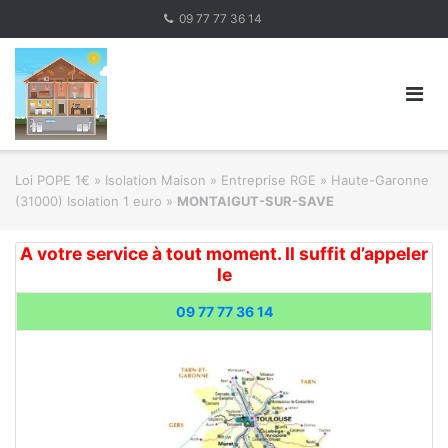
Skip
09 77 77 36 14
to
content
Loi POPE 1€
»
Isolation Maison » Entreprise RGE
»
Haute-Garonne
(31000) Isolation 1 euro
»
MONTAIGUT-SUR-SAVE
A votre service à tout moment. Il suffit d’appeler
le
09 77 77 36 14