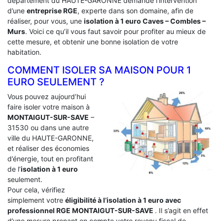
département du HAUTE-GARONNE demande l’intervention
d’une
entreprise RGE
, experte dans son domaine, afin de
réaliser, pour vous, une
isolation à 1 euro Caves – Combles –
Murs
. Voici ce qu’il vous faut savoir pour profiter au mieux de
cette mesure, et obtenir une bonne isolation de votre
habitation.
COMMENT ISOLER SA MAISON POUR 1
EURO SEULEMENT ?
Vous pouvez aujourd’hui
faire isoler votre maison à
MONTAIGUT-SUR-SAVE
–
31530 ou dans une autre
ville du HAUTE-GARONNE,
et réaliser des économies
d’énergie, tout en profitant
de l’
isolation à 1 euro
seulement.
Pour cela, vérifiez
simplement votre
éligibilité à l’isolation à 1 euro avec
professionnel RGE MONTAIGUT-SUR-SAVE
. Il s’agit en effet
d’une mesure prenant en compte votre revenu fiscal de