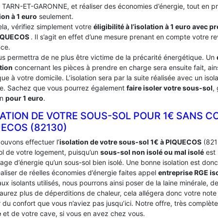
du TARN-ET-GARONNE, et réaliser des économies d’énergie, tout en pr
ion à 1 euro
seulement.
ela, vérifiez simplement votre
éligibilité à l’isolation à 1 euro avec 
IQUECOS
. Il s’agit en effet d’une mesure prenant en compte votre re
nce.
us permettra de ne plus être victime de la précarité énergétique. Un
tion
concernant les pièces à prendre en charge sera ensuite fait, ains
ue à votre domicile. L’isolation sera par la suite réalisée avec un iso
ce. Sachez que vous pourrez également
faire isoler votre sous-sol
,
on
pour 1 euro
.
LATION DE VOTRE SOUS-SOL POUR 1€ SANS C
UECOS (82130)
ouvons effectuer l’
isolation de votre sous-sol 1€ à PIQUECOS
(8213
ol de votre logement, puisqu’un
sous-sol non isolé ou mal isolé
est 
age d’énergie qu’un sous-sol bien isolé. Une bonne isolation est donc
aliser de réelles économies d’énergie faites appel
entreprise RGE is
ux isolants utilisés, nous pourrons ainsi poser de la laine minérale, d
’aurez plus de déperditions de chaleur, cela allégera donc votre not
du confort que vous n’aviez pas jusqu’ici. Notre offre, très complèt
e
et de votre cave, si vous en avez chez vous.