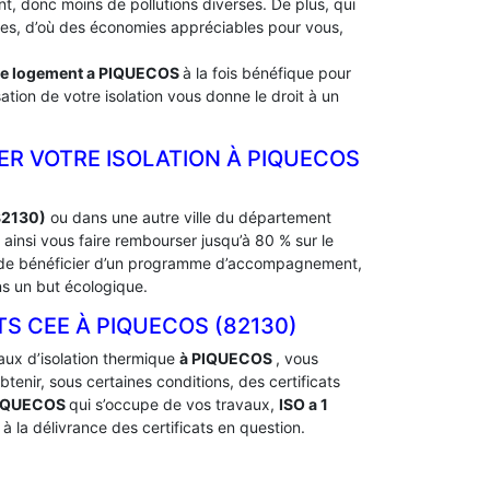
, donc moins de pollutions diverses. De plus, qui
rdes, d’où des économies appréciables pour vous,
de logement a
PIQUECOS
à la fois bénéfique pour
ation de votre isolation vous donne le droit à un
ER VOTRE ISOLATION À ‎PIQUECOS
82130)
ou dans une autre ville du département
insi vous faire rembourser jusqu’à 80 % sur le
nt de bénéficier d’un programme d’accompagnement,
ns un but écologique.
 CEE À ‎PIQUECOS (82130)
aux d’isolation thermique
à PIQUECOS
, vous
nir, sous certaines conditions, des certificats
PIQUECOS
qui s’occupe de vos travaux,
ISO a 1
 la délivrance des certificats en question.