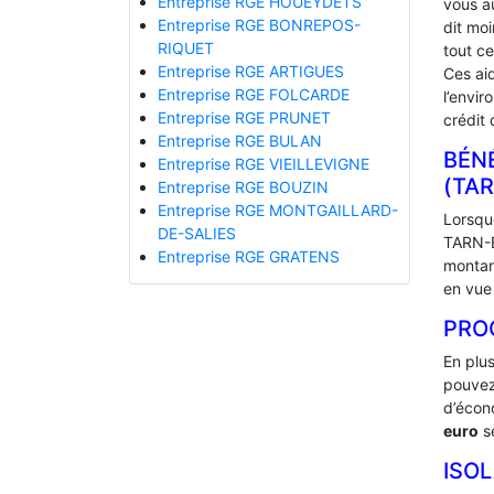
Entreprise RGE HOUEYDETS
vous a
Entreprise RGE BONREPOS-
dit mo
RIQUET
tout ce
Entreprise RGE ARTIGUES
Ces ai
Entreprise RGE FOLCARDE
l’envir
Entreprise RGE PRUNET
crédit 
Entreprise RGE BULAN
BÉNÉ
Entreprise RGE VIEILLEVIGNE
(TA
Entreprise RGE BOUZIN
Entreprise RGE MONTGAILLARD-
Lorsque
DE-SALIES
TARN-E
Entreprise RGE GRATENS
montan
en vue 
PRO
En plu
pouvez
d’écono
euro
se
ISO