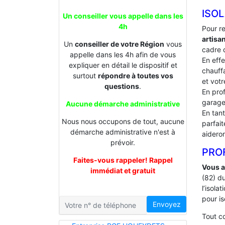
ISOL
Un conseiller vous appelle dans les
4h
Pour r
artisa
Un
conseiller de votre Région
vous
cadre d
appelle dans les 4h afin de vous
En effe
expliquer en détail le dispositif et
chauffa
surtout
répondre à toutes vos
et votr
questions
.
En prof
garage
Aucune démarche administrative
En tan
Nous nous occupons de tout, aucune
parfai
démarche administrative n'est à
aideron
prévoir.
PROF
Faites-vous rappeler! Rappel
Vous a
immédiat et gratuit
(82) d
l’isol
pour is
Envoyez
Tout 