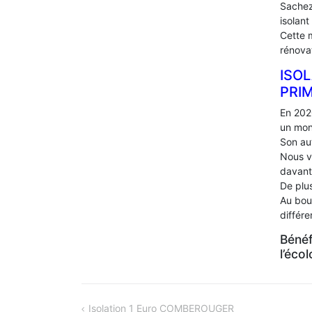
Sachez
isolant
Cette 
rénova
ISOL
PRI
En 202
un mon
Son au
Nous v
davant
De plus
Au bou
différ
Bénéf
l’éco
NAVIGATION
Isolation 1 Euro COMBEROUGER