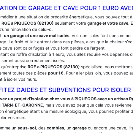
ATION DE GARAGE ET CAVE POUR 1 EURO AVE
emédier à une situation de précarité énergétique, vous pouvez tout 
n RGE a PIQUECOS (82130)
seulement votre g
arage et votre cave
. 
’une rénovation de celui-ci.
t,
un garage et une cave mal isolés
, voir non isolés font consommer
ge. Le froid et l’air entrent dans ces pièces, alors que la chaleur s’
e cave sont calorifuges et vous font perdre de l’argent.
itant de l’offre d’isolation à 1 euro, vous allez réduire vos dépenses
 seront aussi correctement isolés.
t qu’entreprise
RGE a PIQUECOS (82130)
spécialisée, nous mettrons 
tement toutes ces pièces
pour 1€.
Pour aller plus loin, vous pouvez a
t à isoler vos murs.
ITEZ D’AIDES ET SUBVENTIONS POUR ISOLER
vez un projet d’isolation chez vous à PIQUECOS avec un artisan R
u
TARN-ET-GARONNE
, mais vous avez peur que cela vous revienne
ation énergétique étant une mesure écologique, vous pourrez profiter
oler vos murs.
comme un
sous-sol
, des
combles
, un
garage
ou encore une cave, l’i