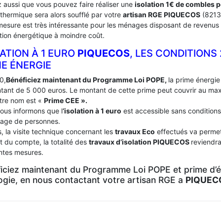
 aussi que vous pouvez faire réaliser une
isolation 1€ de combles 
 thermique sera alors soufflé par votre
artisan RGE PIQUECOS
(8213
mesure est très intéressante pour les ménages disposant de revenus 
tion énergétique à moindre coût.
ATION À 1 EURO
PIQUECOS
, LES CONDITIONS
ME ÉNERGIE
0,
Bénéficiez maintenant du Programme Loi POPE,
la prime énergie 
tant de 5 000 euros. Le montant de cette prime peut couvrir au m
tre nom est «
Prime CEE ».
ous informons que l
‘isolation à 1 euro
est accessible sans conditions
age de personnes.
, la visite technique concernant les
travaux Eco
effectués va permett
t du compte, la totalité des
travaux d’isolation
PIQUECOS
reviendra
entes mesures.
iciez maintenant du Programme Loi POPE et prime d’én
logie, en nous contactant votre artisan RGE a
PIQUEC