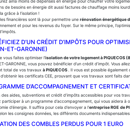
urez ainsi moins de dépenses en énergie pour chauffer votre logement
ins de besoins en énergie dit aussi factures de chauffage moins lou
la grâce à l’isolation !
des financières sont là pour permettre une
rénovation énergétique 
onnement et pour les revenus du foyer. Sur le même principe, l’optimis
d’impôts.
FICIEZ D’UN CRÉDIT D’IMPÔTS POUR OPTIMIS
RN-ET-GARONNE)
 vous faites optimiser l’
isolation de votre logement à PIQUECOS (
T-GARONNE, vous pouvez bénéficier d’un crédit d’impôt. Vous allez a
t total de vos travaux
à PIQUECOS
. Il vous est possible égaleme
d’obtenir les certificats CEE, prouvant que vos travaux sont faits da
GRAMME D’ACCOMPAGNEMENT ET CERTIFICATS
s des aides, subventions et crédit d’impôts accessibles pour vos trav
 participer à un programme d’accompagnement, qui vous aidera à obte
mie d’énergie. Il suffira pour cela d’envoyer a l’
entreprise RGE
de 
lon les consignes données, les différents documents indispensables à
LATION DES COMBLES PERDUS POUR 1 EURO