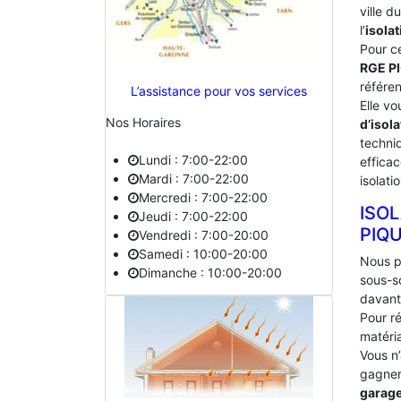
ville 
l’
isolat
Pour c
RGE P
référe
L’assistance pour vos services
Elle vo
Nos Horaires
d’isola
techniq
Lundi : 7:00-22:00
effica
Mardi : 7:00-22:00
isolati
Mercredi : 7:00-22:00
ISO
Jeudi : 7:00-22:00
‎PIQ
Vendredi : 7:00-20:00
Samedi : 10:00-20:00
Nous p
Dimanche : 10:00-20:00
sous-s
davant
Pour ré
matéria
Vous n
gagner 
garag