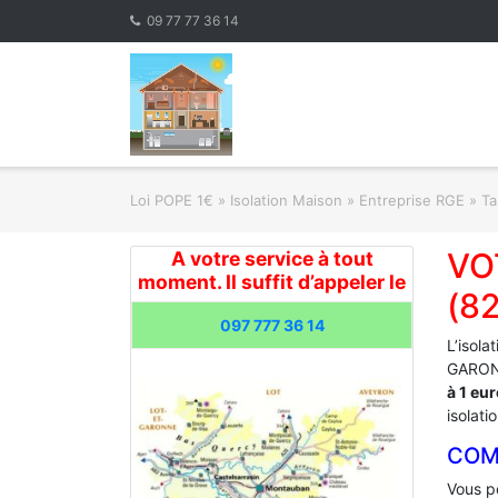
Skip
09 77 77 36 14
to
content
Loi POPE 1€
»
Isolation Maison » Entreprise RGE
»
Ta
VO
A votre service à tout
moment. Il suffit d’appeler le
(8
097 777 36 14
L’isola
GARONN
à 1 eu
isolati
COM
Vous po