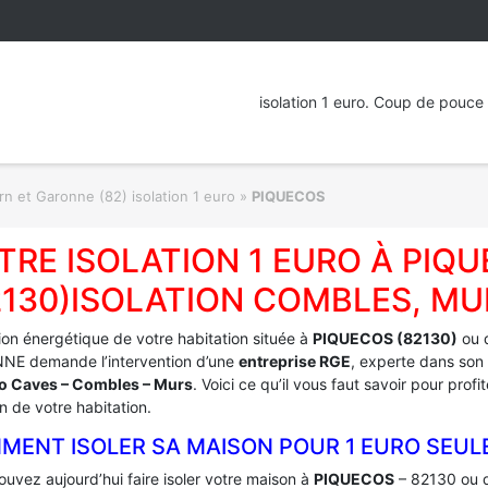
isolation 1 euro. Coup de pouce 
rn et Garonne (82) isolation 1 euro
»
PIQUECOS
TRE ISOLATION 1 EURO À PIQ
2130)ISOLATION COMBLES, MU
tion énergétique de votre habitation située à
PIQUECOS (82130)
ou 
E demande l’intervention d’une
entreprise RGE
, experte dans son 
ro Caves – Combles – Murs
. Voici ce qu’il vous faut savoir pour pro
on de votre habitation.
MENT ISOLER SA MAISON POUR 1 EURO SEUL
uvez aujourd’hui faire isoler votre maison à
PIQUECOS
– 82130 ou d