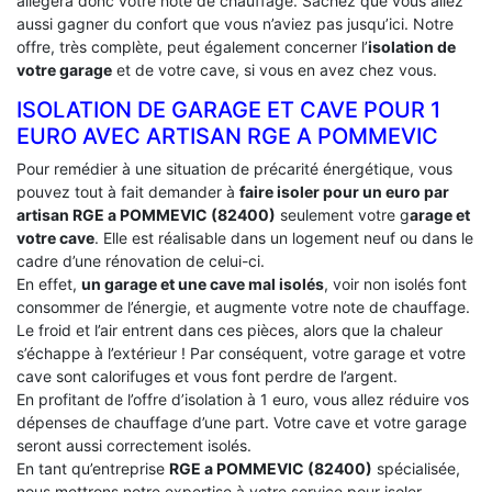
allégera donc votre note de chauffage. Sachez que vous allez
aussi gagner du confort que vous n’aviez pas jusqu’ici. Notre
offre, très complète, peut également concerner l’
isolation de
votre garage
et de votre cave, si vous en avez chez vous.
ISOLATION DE GARAGE ET CAVE POUR 1
EURO AVEC ARTISAN RGE A POMMEVIC
Pour remédier à une situation de précarité énergétique, vous
pouvez tout à fait demander à
faire isoler pour un euro par
artisan RGE a POMMEVIC (82400)
seulement votre g
arage et
votre cave
. Elle est réalisable dans un logement neuf ou dans le
cadre d’une rénovation de celui-ci.
En effet,
un garage et une cave mal isolés
, voir non isolés font
consommer de l’énergie, et augmente votre note de chauffage.
Le froid et l’air entrent dans ces pièces, alors que la chaleur
s’échappe à l’extérieur ! Par conséquent, votre garage et votre
cave sont calorifuges et vous font perdre de l’argent.
En profitant de l’offre d’isolation à 1 euro, vous allez réduire vos
dépenses de chauffage d’une part. Votre cave et votre garage
seront aussi correctement isolés.
En tant qu’entreprise
RGE a POMMEVIC (82400)
spécialisée,
nous mettrons notre expertise à votre service pour isoler