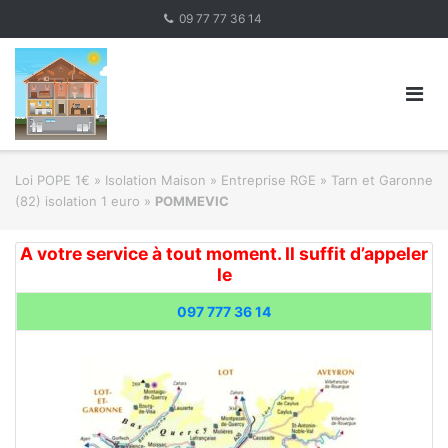
Skip
09 77 77 36 14
to
content
Loi POPE 1€
»
Isolation Maison » Entreprise RGE
»
Tarn et Garonne
(82) isolation 1 euro
»
POMMEVIC
A votre service à tout moment. Il suffit d’appeler
le
097 777 36 14