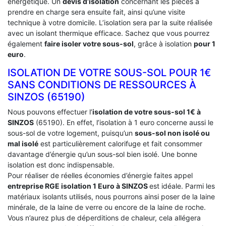
énergétique. Un
devis d’isolation
concernant les pièces à
prendre en charge sera ensuite fait, ainsi qu’une visite
technique à votre domicile. L’isolation sera par la suite réalisée
avec un isolant thermique efficace. Sachez que vous pourrez
également
faire isoler votre sous-sol
, grâce à isolation
pour 1
euro
.
ISOLATION DE VOTRE SOUS-SOL POUR 1€
SANS CONDITIONS DE RESSOURCES À
‎SINZOS (65190)
Nous pouvons effectuer l’
isolation de votre sous-sol 1€ à
SINZOS
(65190). En effet, l’isolation à 1 euro concerne aussi le
sous-sol de votre logement, puisqu’un
sous-sol non isolé ou
mal isolé
est particulièrement calorifuge et fait consommer
davantage d’énergie qu’un sous-sol bien isolé. Une bonne
isolation est donc indispensable.
Pour réaliser de réelles économies d’énergie faites appel
entreprise RGE isolation 1 Euro
à SINZOS
est idéale. Parmi les
matériaux isolants utilisés, nous pourrons ainsi poser de la laine
minérale, de la laine de verre ou encore de la laine de roche.
Vous n’aurez plus de déperditions de chaleur, cela allégera