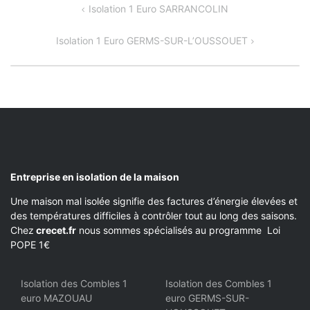
NAVIGATION
Isolation 1 Euro SARRANCOLIN
DE
Isolation 1 Euro GERMS-SUR-L’OUSSOUET
L’ARTICLE
Entreprise en isolation de la maison
Une maison mal isolée signifie des factures d’énergie élevées et
des températures difficiles à contrôler tout au long des saisons.
Chez
crecet.fr
nous sommes spécialisés au programme Loi
POPE 1€
Isolation des Combles 1
Isolation des Combles 1
euro MAZOUAU
euro GERMS-SUR-