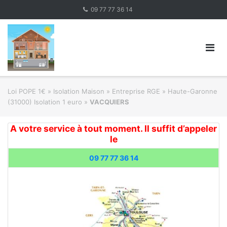
Skip
09 77 77 36 14
to
content
Loi POPE 1€
»
Isolation Maison » Entreprise RGE
»
Haute-Garonne
(31000) Isolation 1 euro
»
VACQUIERS
A votre service à tout moment. Il suffit d’appeler
le
09 77 77 36 14