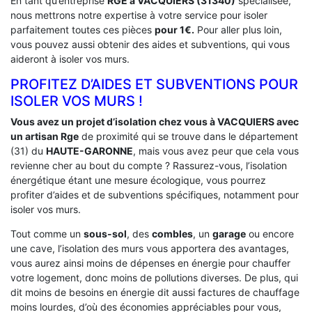
En tant qu’entreprise
RGE a VACQUIERS (31340)
spécialisée,
nous mettrons notre expertise à votre service pour isoler
parfaitement toutes ces pièces
pour 1€.
Pour aller plus loin,
vous pouvez aussi obtenir des aides et subventions, qui vous
aideront à isoler vos murs.
PROFITEZ D’AIDES ET SUBVENTIONS POUR
ISOLER VOS MURS !
Vous avez un projet d’isolation chez vous à VACQUIERS avec
un artisan Rge
de proximité qui se trouve dans le département
(31) du
HAUTE-GARONNE
, mais vous avez peur que cela vous
revienne cher au bout du compte ? Rassurez-vous, l’isolation
énergétique étant une mesure écologique, vous pourrez
profiter d’aides et de subventions spécifiques, notamment pour
isoler vos murs.
Tout comme un
sous-sol
, des
combles
, un
garage
ou encore
une cave, l’isolation des murs vous apportera des avantages,
vous aurez ainsi moins de dépenses en énergie pour chauffer
votre logement, donc moins de pollutions diverses. De plus, qui
dit moins de besoins en énergie dit aussi factures de chauffage
moins lourdes, d’où des économies appréciables pour vous,