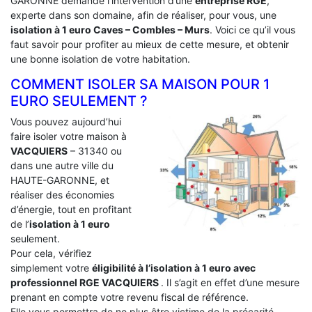
GARONNE demande l’intervention d’une
entreprise RGE
,
experte dans son domaine, afin de réaliser, pour vous, une
isolation à 1 euro Caves – Combles – Murs
. Voici ce qu’il vous
faut savoir pour profiter au mieux de cette mesure, et obtenir
une bonne isolation de votre habitation.
COMMENT ISOLER SA MAISON POUR 1
EURO SEULEMENT ?
Vous pouvez aujourd’hui
faire isoler votre maison à
VACQUIERS
– 31340 ou
dans une autre ville du
HAUTE-GARONNE, et
réaliser des économies
d’énergie, tout en profitant
de l’
isolation à 1 euro
seulement.
Pour cela, vérifiez
simplement votre
éligibilité à l’isolation à 1 euro avec
professionnel RGE VACQUIERS
. Il s’agit en effet d’une mesure
prenant en compte votre revenu fiscal de référence.
Elle vous permettra de ne plus être victime de la précarité