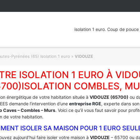
isolation 1 euro. Coup de pouce 
utes-Pyrénées (65) Isolation 1 euro
»
VIDOUZE
TRE ISOLATION 1 EURO À VID
5700)ISOLATION COMBLES, MU
tion énergétique de votre habitation située à
VIDOUZE (65700)
ou da
ES demande l’intervention d’une
entreprise RGE
, experte dans son
ro Caves – Combles – Murs
. Voici ce qu’il vous faut savoir pour pro
on de votre habitation.
MENT ISOLER SA MAISON POUR 1 EURO SEUL
uvez aujourd’hui faire isoler votre maison à
VIDOUZE
– 65700 ou da