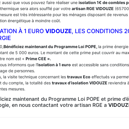
 aussi que vous pouvez faire réaliser une
isolation 1€ de combles 
 thermique sera alors soufflé par votre
artisan RGE VIDOUZE
(65700
mesure est très intéressante pour les ménages disposant de revenus 
tion énergétique à moindre coût.
ATION À 1 EURO
VIDOUZE
, LES CONDITIONS 
RGIE
0,
Bénéficiez maintenant du Programme Loi POPE,
la prime énergie 
tant de 5 000 euros. Le montant de cette prime peut couvrir au m
tre nom est «
Prime CEE ».
ous informons que l
‘isolation à 1 euro
est accessible sans conditions
age de personnes.
, la visite technique concernant les
travaux Eco
effectués va permett
t du compte, la totalité des
travaux d’isolation
VIDOUZE
reviendra 
entes mesures.
iciez maintenant du Programme Loi POPE et prime d’én
logie, en nous contactant votre artisan RGE a
VIDOUZ