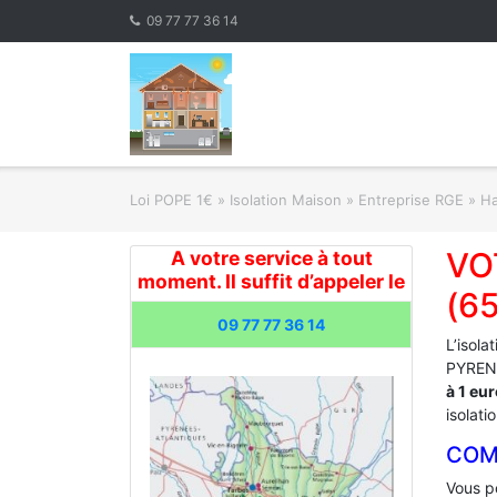
Skip
09 77 77 36 14
to
content
Loi POPE 1€
»
Isolation Maison » Entreprise RGE
»
Ha
VO
A votre service à tout
moment. Il suffit d’appeler le
(6
09 77 77 36 14
L’isola
PYRENE
à 1 eu
isolati
COM
Vous po