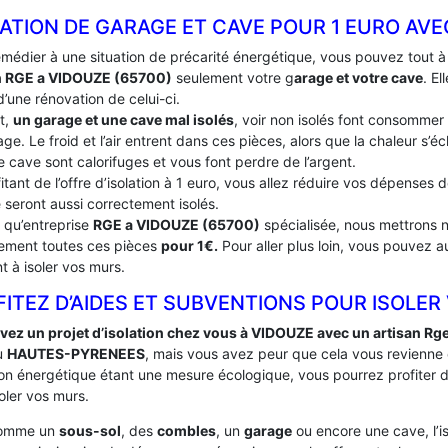
ATION DE GARAGE ET CAVE POUR 1 EURO AVE
emédier à une situation de précarité énergétique, vous pouvez tout 
n RGE a VIDOUZE (65700)
seulement votre g
arage et votre cave
. E
’une rénovation de celui-ci.
t,
un garage et une cave mal isolés
, voir non isolés font consommer
ge. Le froid et l’air entrent dans ces pièces, alors que la chaleur s’
e cave sont calorifuges et vous font perdre de l’argent.
itant de l’offre d’isolation à 1 euro, vous allez réduire vos dépenses
 seront aussi correctement isolés.
t qu’entreprise
RGE a VIDOUZE (65700)
spécialisée, nous mettrons no
tement toutes ces pièces
pour 1€.
Pour aller plus loin, vous pouvez a
t à isoler vos murs.
ITEZ D’AIDES ET SUBVENTIONS POUR ISOLER
vez un projet d’isolation chez vous à VIDOUZE avec un artisan Rg
u
HAUTES-PYRENEES
, mais vous avez peur que cela vous revienne
ation énergétique étant une mesure écologique, vous pourrez profiter
oler vos murs.
comme un
sous-sol
, des
combles
, un
garage
ou encore une cave, l’i