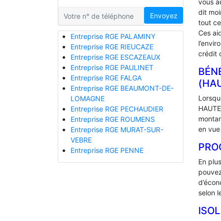
vous a
dit mo
Envoyez
tout ce
Ces ai
Entreprise RGE PALAMINY
l’envir
Entreprise RGE RIEUCAZE
crédit 
Entreprise RGE ESCAZEAUX
Entreprise RGE PAULINET
BÉNÉ
Entreprise RGE FALGA
(HA
Entreprise RGE BEAUMONT-DE-
Lorsque
LOMAGNE
HAUTES
Entreprise RGE PECHAUDIER
montan
Entreprise RGE ROUMENS
en vue 
Entreprise RGE MURAT-SUR-
VEBRE
PRO
Entreprise RGE PENNE
En plu
pouvez
d’écono
selon l
ISO