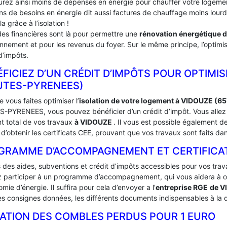
urez ainsi moins de dépenses en énergie pour chauffer votre logement
ins de besoins en énergie dit aussi factures de chauffage moins lou
la grâce à l’isolation !
des financières sont là pour permettre une
rénovation énergétique 
onnement et pour les revenus du foyer. Sur le même principe, l’optimis
d’impôts.
FICIEZ D’UN CRÉDIT D’IMPÔTS POUR OPTIMIS
UTES-PYRENEES)
 vous faites optimiser l’
isolation de votre logement à VIDOUZE (6
-PYRENEES, vous pouvez bénéficier d’un crédit d’impôt. Vous allez a
t total de vos travaux
à VIDOUZE
. Il vous est possible également
d’obtenir les certificats CEE, prouvant que vos travaux sont faits da
GRAMME D’ACCOMPAGNEMENT ET CERTIFICATS
s des aides, subventions et crédit d’impôts accessibles pour vos trav
 participer à un programme d’accompagnement, qui vous aidera à obte
mie d’énergie. Il suffira pour cela d’envoyer a l’
entreprise RGE
de 
es consignes données, les différents documents indispensables à la d
LATION DES COMBLES PERDUS POUR 1 EURO