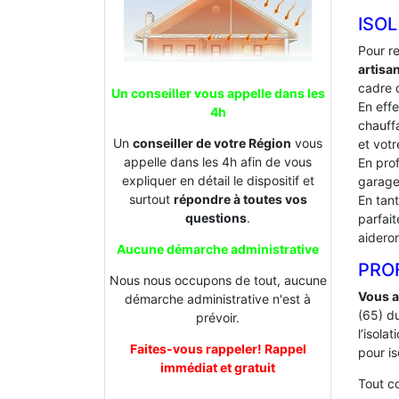
ISOL
Pour r
artisa
cadre d
Un conseiller vous appelle dans les
En effe
4h
chauffa
Un
conseiller de votre Région
vous
et votr
appelle dans les 4h afin de vous
En prof
expliquer en détail le dispositif et
garage
surtout
répondre à toutes vos
En tan
questions
.
parfai
aideron
Aucune démarche administrative
PROF
Nous nous occupons de tout, aucune
Vous a
démarche administrative n'est à
(65) d
prévoir.
l’isol
Faites-vous rappeler! Rappel
pour is
immédiat et gratuit
Tout 