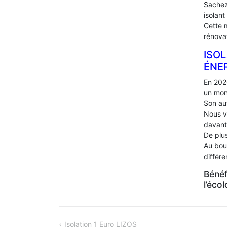
Sachez
isolant
Cette 
rénova
ISOL
ÉNE
En 202
un mon
Son au
Nous v
davant
De plus
Au bou
différ
Bénéf
l’éco
NAVIGATION
Isolation 1 Euro LIZOS