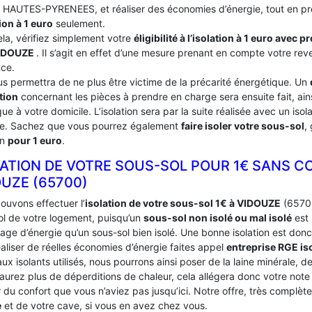
du HAUTES-PYRENEES, et réaliser des économies d’énergie, tout en pr
ion à 1 euro
seulement.
ela, vérifiez simplement votre
éligibilité à l’isolation à 1 euro avec 
IDOUZE
. Il s’agit en effet d’une mesure prenant en compte votre rev
nce.
us permettra de ne plus être victime de la précarité énergétique. Un
tion
concernant les pièces à prendre en charge sera ensuite fait, ains
ue à votre domicile. L’isolation sera par la suite réalisée avec un iso
ce. Sachez que vous pourrez également
faire isoler votre sous-sol
,
on
pour 1 euro
.
LATION DE VOTRE SOUS-SOL POUR 1€ SANS C
OUZE (65700)
ouvons effectuer l’
isolation de votre sous-sol 1€ à VIDOUZE
(65700)
ol de votre logement, puisqu’un
sous-sol non isolé ou mal isolé
est 
age d’énergie qu’un sous-sol bien isolé. Une bonne isolation est donc
aliser de réelles économies d’énergie faites appel
entreprise RGE is
ux isolants utilisés, nous pourrons ainsi poser de la laine minérale, d
’aurez plus de déperditions de chaleur, cela allégera donc votre not
du confort que vous n’aviez pas jusqu’ici. Notre offre, très complèt
e
et de votre cave, si vous en avez chez vous.