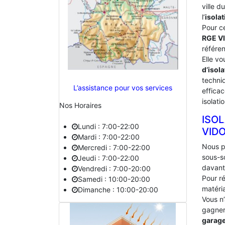
ville 
l’
isolat
Pour c
RGE V
référe
Elle vo
d’isola
techniq
L’assistance pour vos services
effica
isolati
Nos Horaires
ISO
Lundi : 7:00-22:00
‎VID
Mardi : 7:00-22:00
Nous p
Mercredi : 7:00-22:00
sous-s
Jeudi : 7:00-22:00
davant
Vendredi : 7:00-20:00
Pour ré
Samedi : 10:00-20:00
matéria
Dimanche : 10:00-20:00
Vous n
gagner 
garag