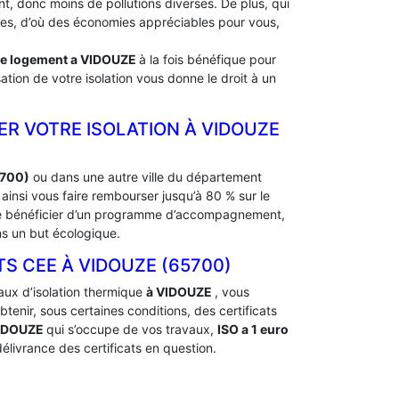
, donc moins de pollutions diverses. De plus, qui
rdes, d’où des économies appréciables pour vous,
de logement a
VIDOUZE
à la fois bénéfique pour
ation de votre isolation vous donne le droit à un
ER VOTRE ISOLATION À ‎VIDOUZE
5700)
ou dans une autre ville du département
insi vous faire rembourser jusqu’à 80 % sur le
 de bénéficier d’un programme d’accompagnement,
ns un but écologique.
 CEE À ‎VIDOUZE (65700)
aux d’isolation thermique
à VIDOUZE
, vous
nir, sous certaines conditions, des certificats
VIDOUZE
qui s’occupe de vos travaux,
ISO a 1 euro
élivrance des certificats en question.