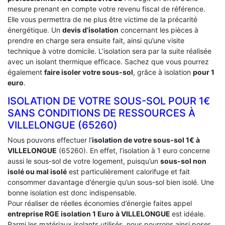
mesure prenant en compte votre revenu fiscal de référence.
Elle vous permettra de ne plus être victime de la précarité
énergétique. Un
devis d’isolation
concernant les pièces à
prendre en charge sera ensuite fait, ainsi qu’une visite
technique à votre domicile. L’isolation sera par la suite réalisée
avec un isolant thermique efficace. Sachez que vous pourrez
également
faire isoler votre sous-sol
, grâce à isolation
pour 1
euro
.
ISOLATION DE VOTRE SOUS-SOL POUR 1€
SANS CONDITIONS DE RESSOURCES À
‎VILLELONGUE (65260)
Nous pouvons effectuer l’
isolation de votre sous-sol 1€ à
VILLELONGUE
(65260). En effet, l’isolation à 1 euro concerne
aussi le sous-sol de votre logement, puisqu’un
sous-sol non
isolé ou mal isolé
est particulièrement calorifuge et fait
consommer davantage d’énergie qu’un sous-sol bien isolé. Une
bonne isolation est donc indispensable.
Pour réaliser de réelles économies d’énergie faites appel
entreprise RGE isolation 1 Euro
à VILLELONGUE
est idéale.
Parmi les matériaux isolants utilisés, nous pourrons ainsi poser