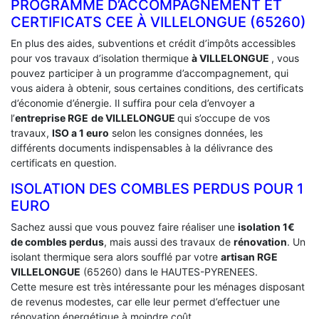
PROGRAMME D’ACCOMPAGNEMENT ET
CERTIFICATS CEE À ‎VILLELONGUE (65260)
En plus des aides, subventions et crédit d’impôts accessibles
pour vos travaux d’isolation thermique
à VILLELONGUE
, vous
pouvez participer à un programme d’accompagnement, qui
vous aidera à obtenir, sous certaines conditions, des certificats
d’économie d’énergie. Il suffira pour cela d’envoyer a
l’
entreprise RGE
de VILLELONGUE
qui s’occupe de vos
travaux,
ISO a 1 euro
selon les consignes données, les
différents documents indispensables à la délivrance des
certificats en question.
ISOLATION DES COMBLES PERDUS POUR 1
EURO
Sachez aussi que vous pouvez faire réaliser une
isolation 1€
de combles perdus
, mais aussi des travaux de
rénovation
. Un
isolant thermique sera alors soufflé par votre
artisan RGE
VILLELONGUE
(65260) dans le HAUTES-PYRENEES.
Cette mesure est très intéressante pour les ménages disposant
de revenus modestes, car elle leur permet d’effectuer une
rénovation énergétique à moindre coût.