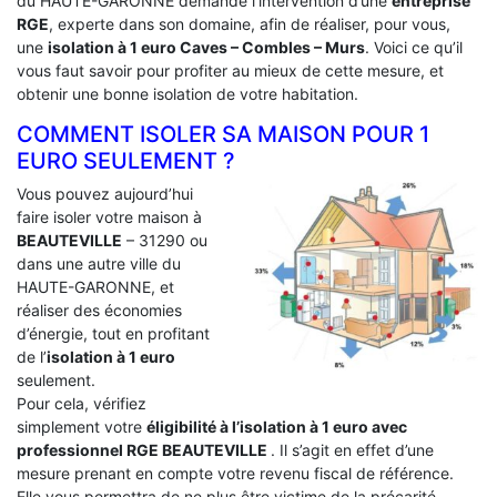
du HAUTE-GARONNE demande l’intervention d’une
entreprise
RGE
, experte dans son domaine, afin de réaliser, pour vous,
une
isolation à 1 euro Caves – Combles – Murs
. Voici ce qu’il
vous faut savoir pour profiter au mieux de cette mesure, et
obtenir une bonne isolation de votre habitation.
COMMENT ISOLER SA MAISON POUR 1
EURO SEULEMENT ?
Vous pouvez aujourd’hui
faire isoler votre maison à
BEAUTEVILLE
– 31290 ou
dans une autre ville du
HAUTE-GARONNE, et
réaliser des économies
d’énergie, tout en profitant
de l’
isolation à 1 euro
seulement.
Pour cela, vérifiez
simplement votre
éligibilité à l’isolation à 1 euro avec
professionnel RGE BEAUTEVILLE
. Il s’agit en effet d’une
mesure prenant en compte votre revenu fiscal de référence.
Elle vous permettra de ne plus être victime de la précarité