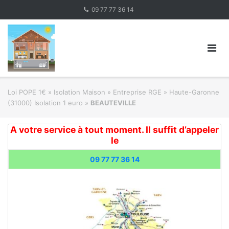
Skip
09 77 77 36 14
to
content
Loi POPE 1€
»
Isolation Maison » Entreprise RGE
»
Haute-Garonne
(31000) Isolation 1 euro
»
BEAUTEVILLE
A votre service à tout moment. Il suffit d’appeler
le
09 77 77 36 14