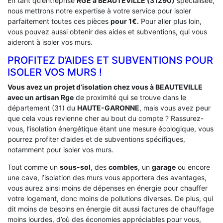
En tant qu’entreprise
RGE a BEAUTEVILLE (31290)
spécialisée,
nous mettrons notre expertise à votre service pour isoler
parfaitement toutes ces pièces
pour 1€.
Pour aller plus loin,
vous pouvez aussi obtenir des aides et subventions, qui vous
aideront à isoler vos murs.
PROFITEZ D’AIDES ET SUBVENTIONS POUR
ISOLER VOS MURS !
Vous avez un projet d’isolation chez vous à BEAUTEVILLE
avec un artisan Rge
de proximité qui se trouve dans le
département (31) du
HAUTE-GARONNE
, mais vous avez peur
que cela vous revienne cher au bout du compte ? Rassurez-
vous, l’isolation énergétique étant une mesure écologique, vous
pourrez profiter d’aides et de subventions spécifiques,
notamment pour isoler vos murs.
Tout comme un
sous-sol
, des
combles
, un
garage
ou encore
une cave, l’isolation des murs vous apportera des avantages,
vous aurez ainsi moins de dépenses en énergie pour chauffer
votre logement, donc moins de pollutions diverses. De plus, qui
dit moins de besoins en énergie dit aussi factures de chauffage
moins lourdes, d’où des économies appréciables pour vous,