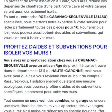
En profitant de l’offre d’isolation à 1 euro, vous allez réduire vos
dépenses de chauffage d’une part. Votre cave et votre garage
seront aussi correctement isolés.
En tant qu’entreprise
RGE a CABANAC-SEGUENVILLE (31480)
spécialisée, nous mettrons notre expertise à votre service pour
isoler parfaitement toutes ces pièces
pour 1€.
Pour aller plus
loin, vous pouvez aussi obtenir des aides et subventions, qui
vous aideront à isoler vos murs.
PROFITEZ D’AIDES ET SUBVENTIONS POUR
ISOLER VOS MURS !
Vous avez un projet d’isolation chez vous à CABANAC-
SEGUENVILLE avec un artisan Rge
de proximité qui se trouve
dans le département (31) du
HAUTE-GARONNE
, mais vous
avez peur que cela vous revienne cher au bout du compte ?
Rassurez-vous, l’isolation énergétique étant une mesure
écologique, vous pourrez profiter d’aides et de subventions
spécifiques, notamment pour isoler vos murs.
Tout comme un
sous-sol
, des
combles
, un
garage
ou encore
une cave, l’isolation des murs vous apportera des avantages,
vous aurez ainsi moins de dépenses en énergie pour chauffer