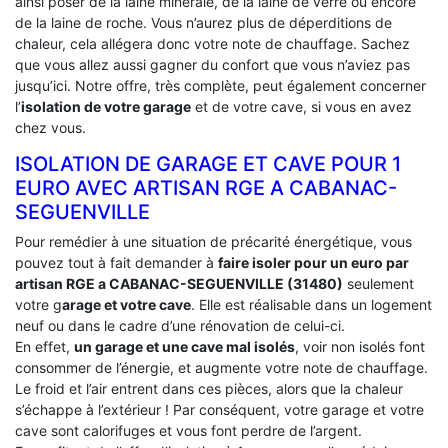
ainsi poser de la laine minérale, de la laine de verre ou encore
de la laine de roche. Vous n’aurez plus de déperditions de
chaleur, cela allégera donc votre note de chauffage. Sachez
que vous allez aussi gagner du confort que vous n’aviez pas
jusqu’ici. Notre offre, très complète, peut également concerner
l’
isolation de votre garage
et de votre cave, si vous en avez
chez vous.
ISOLATION DE GARAGE ET CAVE POUR 1
EURO AVEC ARTISAN RGE A CABANAC-
SEGUENVILLE
Pour remédier à une situation de précarité énergétique, vous
pouvez tout à fait demander à
faire isoler pour un euro par
artisan RGE a CABANAC-SEGUENVILLE (31480)
seulement
votre g
arage et votre cave
. Elle est réalisable dans un logement
neuf ou dans le cadre d’une rénovation de celui-ci.
En effet,
un garage et une cave mal isolés
, voir non isolés font
consommer de l’énergie, et augmente votre note de chauffage.
Le froid et l’air entrent dans ces pièces, alors que la chaleur
s’échappe à l’extérieur ! Par conséquent, votre garage et votre
cave sont calorifuges et vous font perdre de l’argent.