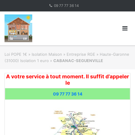
Skip
09 77 77 36 14
to
content
Loi POPE 1€
»
Isolation Maison » Entreprise RGE
»
Haute-Garonne
(31000) Isolation 1 euro
»
CABANAC-SEGUENVILLE
A votre service à tout moment. Il suffit d’appeler
le
09 77 77 36 14