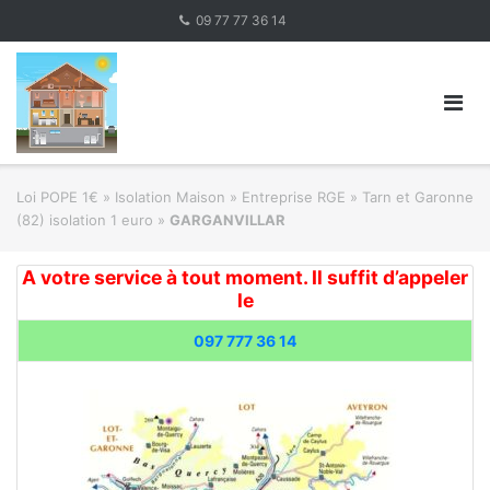
Skip
09 77 77 36 14
to
content
Loi POPE 1€
»
Isolation Maison » Entreprise RGE
»
Tarn et Garonne
(82) isolation 1 euro
»
GARGANVILLAR
A votre service à tout moment. Il suffit d’appeler
le
097 777 36 14