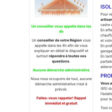
ISOL
Pour r
artisa
cadre d
Un conseiller vous appelle dans les
En effe
4h
chauffa
Un
conseiller de votre Région
vous
et votr
appelle dans les 4h afin de vous
En prof
expliquer en détail le dispositif et
garage
surtout
répondre à toutes vos
En tan
questions
.
parfai
aideron
Aucune démarche administrative
PROF
Nous nous occupons de tout, aucune
Vous a
démarche administrative n'est à
(65) d
prévoir.
l’isol
Faites-vous rappeler! Rappel
pour is
immédiat et gratuit
Tout 