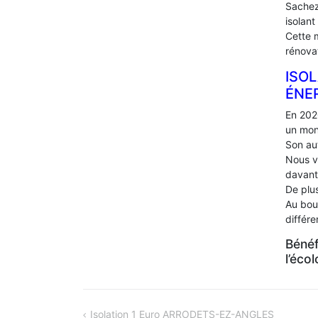
Sachez
isolant
Cette 
rénova
ISOL
ÉNE
En 202
un mon
Son au
Nous v
davant
De plus
Au bou
différ
Bénéf
l’éco
NAVIGATION
Isolation 1 Euro ARRODETS-EZ-ANGLES