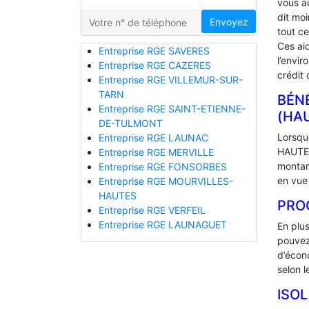
vous a
dit mo
Envoyez
tout ce
Ces ai
Entreprise RGE SAVERES
l’envir
Entreprise RGE CAZERES
crédit 
Entreprise RGE VILLEMUR-SUR-
TARN
BÉNÉ
Entreprise RGE SAINT-ETIENNE-
(HA
DE-TULMONT
Lorsque
Entreprise RGE LAUNAC
HAUTES
Entreprise RGE MERVILLE
montan
Entreprise RGE FONSORBES
en vue 
Entreprise RGE MOURVILLES-
HAUTES
PRO
Entreprise RGE VERFEIL
Entreprise RGE LAUNAGUET
En plu
pouvez
d’écono
selon l
ISO