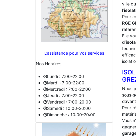
ville 
l’
isolat
Pour c
RGE G
référe
Elle vo
d’isola
techniq
L’assistance pour vos services
effica
isolati
Nos Horaires
ISO
Lundi : 7:00-22:00
‎GRE
Mardi : 7:00-22:00
Nous p
Mercredi : 7:00-22:00
sous-s
Jeudi : 7:00-22:00
davant
Vendredi : 7:00-20:00
Pour ré
Samedi : 10:00-20:00
matéria
Dimanche : 10:00-20:00
Vous n
gagner 
garag