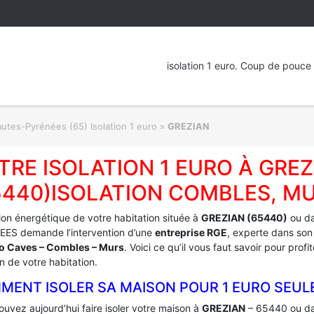
isolation 1 euro. Coup de pouce 
utes-Pyrénées (65) Isolation 1 euro
»
GREZIAN
TRE ISOLATION 1 EURO À GREZ
5440)ISOLATION COMBLES, MU
tion énergétique de votre habitation située à
GREZIAN (65440)
ou da
ES demande l’intervention d’une
entreprise RGE
, experte dans son
ro Caves – Combles – Murs
. Voici ce qu’il vous faut savoir pour pro
on de votre habitation.
MENT ISOLER SA MAISON POUR 1 EURO SEUL
uvez aujourd’hui faire isoler votre maison à
GREZIAN
– 65440 ou da