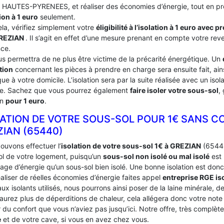
du HAUTES-PYRENEES, et réaliser des économies d’énergie, tout en pr
ion à 1 euro
seulement.
ela, vérifiez simplement votre
éligibilité à l’isolation à 1 euro avec 
REZIAN
. Il s’agit en effet d’une mesure prenant en compte votre rev
nce.
us permettra de ne plus être victime de la précarité énergétique. Un
tion
concernant les pièces à prendre en charge sera ensuite fait, ains
ue à votre domicile. L’isolation sera par la suite réalisée avec un iso
ce. Sachez que vous pourrez également
faire isoler votre sous-sol
,
on
pour 1 euro
.
LATION DE VOTRE SOUS-SOL POUR 1€ SANS C
ZIAN (65440)
ouvons effectuer l’
isolation de votre sous-sol 1€ à GREZIAN
(65440)
ol de votre logement, puisqu’un
sous-sol non isolé ou mal isolé
est 
age d’énergie qu’un sous-sol bien isolé. Une bonne isolation est donc
aliser de réelles économies d’énergie faites appel
entreprise RGE is
ux isolants utilisés, nous pourrons ainsi poser de la laine minérale, d
’aurez plus de déperditions de chaleur, cela allégera donc votre not
du confort que vous n’aviez pas jusqu’ici. Notre offre, très complèt
e
et de votre cave, si vous en avez chez vous.