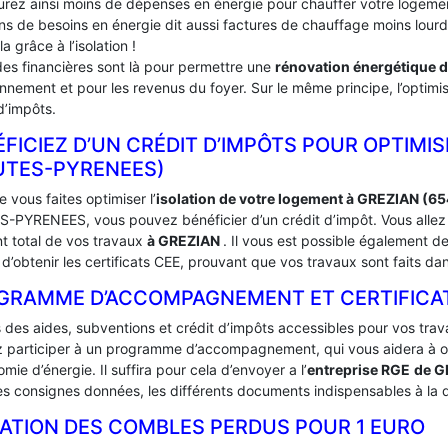
urez ainsi moins de dépenses en énergie pour chauffer votre logement
ins de besoins en énergie dit aussi factures de chauffage moins lou
la grâce à l’isolation !
des financières sont là pour permettre une
rénovation énergétique 
onnement et pour les revenus du foyer. Sur le même principe, l’optimis
d’impôts.
FICIEZ D’UN CRÉDIT D’IMPÔTS POUR OPTIMIS
UTES-PYRENEES)
 vous faites optimiser l’
isolation de votre logement à GREZIAN (6
-PYRENEES, vous pouvez bénéficier d’un crédit d’impôt. Vous allez a
t total de vos travaux
à GREZIAN
. Il vous est possible également
d’obtenir les certificats CEE, prouvant que vos travaux sont faits da
GRAMME D’ACCOMPAGNEMENT ET CERTIFICATS
s des aides, subventions et crédit d’impôts accessibles pour vos trav
 participer à un programme d’accompagnement, qui vous aidera à obte
mie d’énergie. Il suffira pour cela d’envoyer a l’
entreprise RGE
de G
es consignes données, les différents documents indispensables à la d
LATION DES COMBLES PERDUS POUR 1 EURO