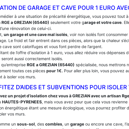
ATION DE GARAGE ET CAVE POUR 1 EURO AVE
emédier à une situation de précarité énergétique, vous pouvez tout 
n RGE a GREZIAN (65440)
seulement votre g
arage et votre cave
. El
’une rénovation de celui-ci.
t,
un garage et une cave mal isolés
, voir non isolés font consommer
ge. Le froid et l’air entrent dans ces pièces, alors que la chaleur s’
e cave sont calorifuges et vous font perdre de l’argent.
itant de l’offre d’isolation à 1 euro, vous allez réduire vos dépenses
 seront aussi correctement isolés.
t qu’entreprise
RGE a GREZIAN (65440)
spécialisée, nous mettrons no
tement toutes ces pièces
pour 1€.
Pour aller plus loin, vous pouvez a
t à isoler vos murs.
ITEZ D’AIDES ET SUBVENTIONS POUR ISOLER
vez un projet d’isolation chez vous à GREZIAN avec un artisan Rg
u
HAUTES-PYRENEES
, mais vous avez peur que cela vous revienne
ation énergétique étant une mesure écologique, vous pourrez profiter
oler vos murs.
comme un
sous-sol
, des
combles
, un
garage
ou encore une cave, l’i