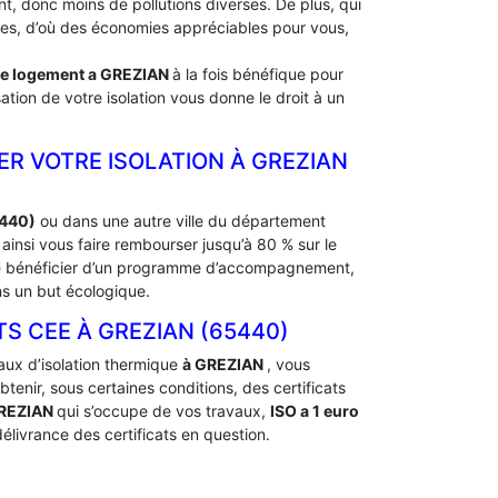
, donc moins de pollutions diverses. De plus, qui
rdes, d’où des économies appréciables pour vous,
de logement a
GREZIAN
à la fois bénéfique pour
ation de votre isolation vous donne le droit à un
ER VOTRE ISOLATION À ‎GREZIAN
5440)
ou dans une autre ville du département
insi vous faire rembourser jusqu’à 80 % sur le
 de bénéficier d’un programme d’accompagnement,
ns un but écologique.
 CEE À ‎GREZIAN (65440)
aux d’isolation thermique
à GREZIAN
, vous
nir, sous certaines conditions, des certificats
REZIAN
qui s’occupe de vos travaux,
ISO a 1 euro
élivrance des certificats en question.