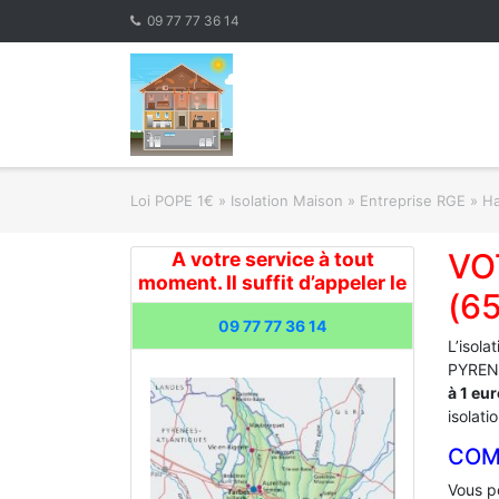
Skip
09 77 77 36 14
to
content
Loi POPE 1€
»
Isolation Maison » Entreprise RGE
»
Ha
VO
A votre service à tout
moment. Il suffit d’appeler le
(6
09 77 77 36 14
L’isola
PYRENE
à 1 eu
isolati
COM
Vous po