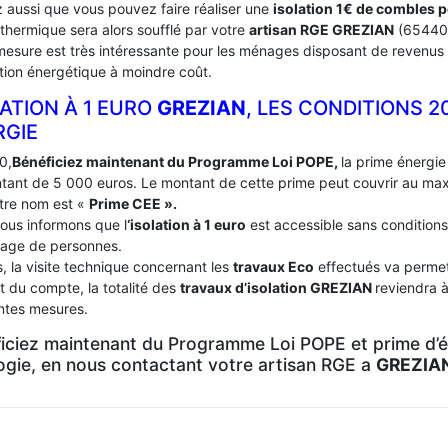
 aussi que vous pouvez faire réaliser une
isolation 1€ de combles 
 thermique sera alors soufflé par votre
artisan RGE GREZIAN
(65440
mesure est très intéressante pour les ménages disposant de revenus 
tion énergétique à moindre coût.
ATION À 1 EURO
GREZIAN
, LES CONDITIONS 2
RGIE
0,
Bénéficiez maintenant du Programme Loi POPE,
la prime énergie 
tant de 5 000 euros. Le montant de cette prime peut couvrir au m
tre nom est «
Prime CEE ».
ous informons que l
‘isolation à 1 euro
est accessible sans conditions
age de personnes.
, la visite technique concernant les
travaux Eco
effectués va permett
t du compte, la totalité des
travaux d’isolation
GREZIAN
reviendra 
entes mesures.
iciez maintenant du Programme Loi POPE et prime d’én
logie, en nous contactant votre artisan RGE a
GREZIA