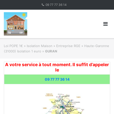
Skip
09 77 77 36 14
to
content
Loi POPE 1€
»
Isolation Maison » Entreprise RGE
»
Haute-Garonne
(31000) Isolation 1 euro
»
GURAN
A votre service à tout moment. Il suffit d’appeler
le
09 77 77 36 14