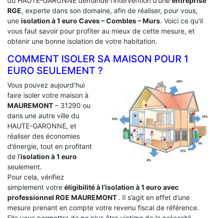
du HAUTE-GARONNE demande l’intervention d’une
entreprise
RGE
, experte dans son domaine, afin de réaliser, pour vous,
une
isolation à 1 euro Caves – Combles – Murs
. Voici ce qu’il
vous faut savoir pour profiter au mieux de cette mesure, et
obtenir une bonne isolation de votre habitation.
COMMENT ISOLER SA MAISON POUR 1
EURO SEULEMENT ?
Vous pouvez aujourd’hui
faire isoler votre maison à
MAUREMONT
– 31290 ou
dans une autre ville du
HAUTE-GARONNE, et
réaliser des économies
d’énergie, tout en profitant
de l’
isolation à 1 euro
seulement.
Pour cela, vérifiez
simplement votre
éligibilité à l’isolation à 1 euro avec
professionnel RGE MAUREMONT
. Il s’agit en effet d’une
mesure prenant en compte votre revenu fiscal de référence.
Elle vous permettra de ne plus être victime de la précarité