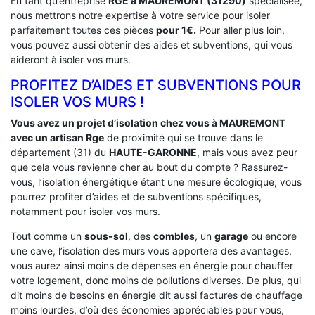
En tant qu’entreprise
RGE a MAUREMONT (31290)
spécialisée,
nous mettrons notre expertise à votre service pour isoler
parfaitement toutes ces pièces
pour 1€.
Pour aller plus loin,
vous pouvez aussi obtenir des aides et subventions, qui vous
aideront à isoler vos murs.
PROFITEZ D’AIDES ET SUBVENTIONS POUR
ISOLER VOS MURS !
Vous avez un projet d’isolation chez vous à MAUREMONT
avec un artisan Rge
de proximité qui se trouve dans le
département (31) du
HAUTE-GARONNE
, mais vous avez peur
que cela vous revienne cher au bout du compte ? Rassurez-
vous, l’isolation énergétique étant une mesure écologique, vous
pourrez profiter d’aides et de subventions spécifiques,
notamment pour isoler vos murs.
Tout comme un
sous-sol
, des
combles
, un
garage
ou encore
une cave, l’isolation des murs vous apportera des avantages,
vous aurez ainsi moins de dépenses en énergie pour chauffer
votre logement, donc moins de pollutions diverses. De plus, qui
dit moins de besoins en énergie dit aussi factures de chauffage
moins lourdes, d’où des économies appréciables pour vous,