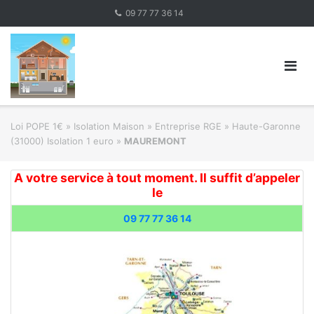
Skip
09 77 77 36 14
to
content
Loi POPE 1€
»
Isolation Maison » Entreprise RGE
»
Haute-Garonne
(31000) Isolation 1 euro
»
MAUREMONT
A votre service à tout moment. Il suffit d’appeler
le
09 77 77 36 14