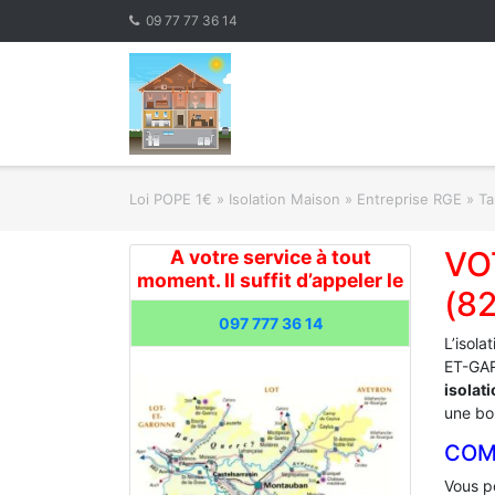
Skip
09 77 77 36 14
to
content
Loi POPE 1€
»
Isolation Maison » Entreprise RGE
»
Ta
VO
A votre service à tout
moment. Il suffit d’appeler le
(8
097 777 36 14
L’isola
ET-GAR
isolat
une bon
COM
Vous po