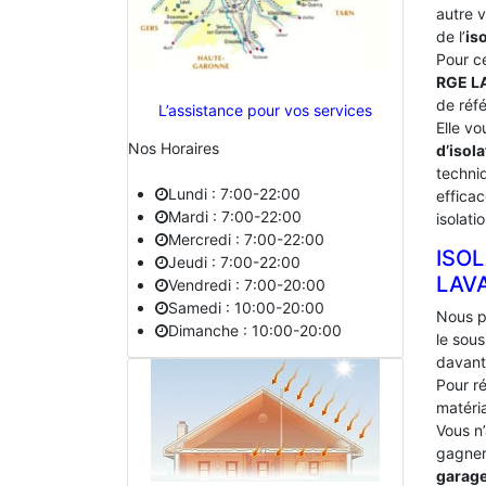
autre 
de l’
is
Pour c
RGE L
de réf
L’assistance pour vos services
Elle vo
Nos Horaires
d’isola
techniq
Lundi : 7:00-22:00
effica
Mardi : 7:00-22:00
isolati
Mercredi : 7:00-22:00
ISO
Jeudi : 7:00-22:00
‎LAV
Vendredi : 7:00-20:00
Samedi : 10:00-20:00
Nous p
Dimanche : 10:00-20:00
le sou
davant
Pour ré
matéria
Vous n
gagner 
garag