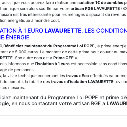
 aussi que vous pouvez faire réaliser une
isolation 1€ de combles 
 thermique sera alors soufflé par votre
artisan RGE LAVAURETTE
(82
mesure est très intéressante pour les ménages disposant de revenus 
tion énergétique à moindre coût.
ATION À 1 EURO
LAVAURETTE
, LES CONDITIO
ME ÉNERGIE
0,
Bénéficiez maintenant du Programme Loi POPE,
la prime énergie 
tant de 5 000 euros. Le montant de cette prime peut couvrir au m
RETTE
. Son autre nom est «
Prime CEE ».
ous informons que l
‘isolation à 1 euro
est accessible sans conditions
age de personnes.
, la visite technique concernant les
travaux Eco
effectués va permett
t du compte, la totalité des
travaux d’isolation
LAVAURETTE
revien
entes mesures.
iciez maintenant du Programme Loi POPE et prime d’én
logie, en nous contactant votre artisan RGE a
LAVAUR