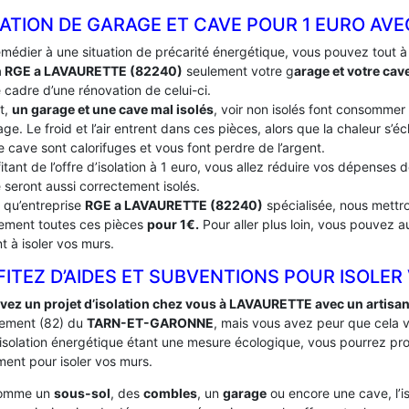
LATION DE GARAGE ET CAVE POUR 1 EURO AV
emédier à une situation de précarité énergétique, vous pouvez tout 
an RGE a LAVAURETTE (82240)
seulement votre g
arage et votre cav
 cadre d’une rénovation de celui-ci.
t,
un garage et une cave mal isolés
, voir non isolés font consommer
ge. Le froid et l’air entrent dans ces pièces, alors que la chaleur s’
e cave sont calorifuges et vous font perdre de l’argent.
itant de l’offre d’isolation à 1 euro, vous allez réduire vos dépenses
 seront aussi correctement isolés.
t qu’entreprise
RGE a LAVAURETTE (82240)
spécialisée, nous mettro
tement toutes ces pièces
pour 1€.
Pour aller plus loin, vous pouvez a
t à isoler vos murs.
ITEZ D’AIDES ET SUBVENTIONS POUR ISOLER
vez un projet d’isolation chez vous à LAVAURETTE avec un artisa
ement (82) du
TARN-ET-GARONNE
, mais vous avez peur que cela 
’isolation énergétique étant une mesure écologique, vous pourrez pro
ent pour isoler vos murs.
comme un
sous-sol
, des
combles
, un
garage
ou encore une cave, l’i