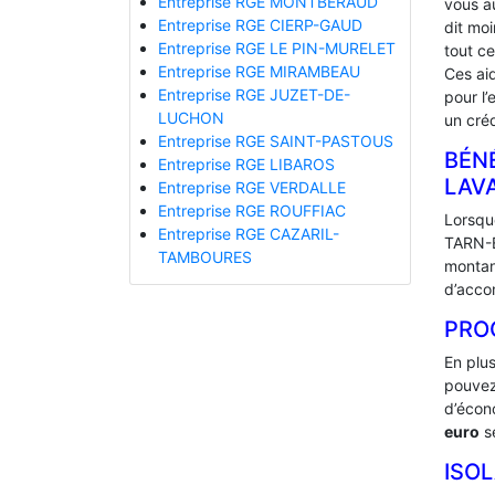
Entreprise RGE MONTBERAUD
vous a
Entreprise RGE CIERP-GAUD
dit mo
Entreprise RGE LE PIN-MURELET
tout ce
Entreprise RGE MIRAMBEAU
Ces ai
Entreprise RGE JUZET-DE-
pour l’
LUCHON
un créd
Entreprise RGE SAINT-PASTOUS
BÉNÉ
Entreprise RGE LIBAROS
‎LA
Entreprise RGE VERDALLE
Entreprise RGE ROUFFIAC
Lorsque
Entreprise RGE CAZARIL-
TARN-E
TAMBOURES
montan
d’acco
PRO
En plu
pouvez
d’écono
euro
se
ISO