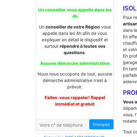
ISO
Un conseiller vous appelle dans les
4h
Pour r
artis
Un
conseiller de votre Région
vous
dans le
appelle dans les 4h afin de vous
En effe
expliquer en détail le dispositif et
chauffa
surtout
répondre à toutes vos
et votr
questions
.
En prof
garage
Aucune démarche administrative
En tan
Nous nous occupons de tout, aucune
parfai
démarche administrative n'est à
aideron
prévoir.
PROF
Faites-vous rappeler! Rappel
Vous a
immédiat et gratuit
départ
vous, l
notamm
Envoyez
Tout 