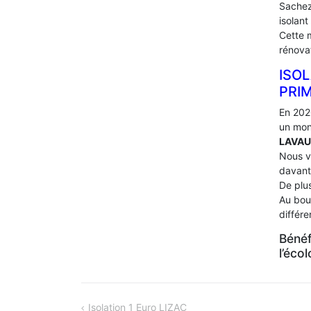
Sachez
isolant
Cette 
rénova
ISOL
PRI
En 202
un mon
LAVAU
Nous v
davant
De plus
Au bou
différ
Bénéf
l’éco
NAVIGATION
Isolation 1 Euro LIZAC