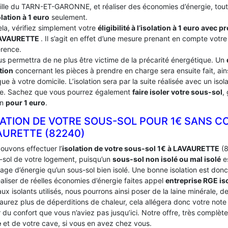
ville du TARN-ET-GARONNE, et réaliser des économies d’énergie, tout 
olation à 1 euro
seulement.
ela, vérifiez simplement votre
éligibilité à l’isolation à 1 euro avec 
AVAURETTE
. Il s’agit en effet d’une mesure prenant en compte votre
érence.
us permettra de ne plus être victime de la précarité énergétique. Un
tion
concernant les pièces à prendre en charge sera ensuite fait, ains
ue à votre domicile. L’isolation sera par la suite réalisée avec un iso
ce. Sachez que vous pourrez également
faire isoler votre sous-sol
,
on
pour 1 euro
.
LATION DE VOTRE SOUS-SOL POUR 1€ SANS C
AURETTE (82240)
ouvons effectuer l’
isolation de votre sous-sol 1€ à LAVAURETTE
(8
s-sol de votre logement, puisqu’un
sous-sol non isolé ou mal isolé
es
age d’énergie qu’un sous-sol bien isolé. Une bonne isolation est donc
aliser de réelles économies d’énergie faites appel
entreprise RGE is
ux isolants utilisés, nous pourrons ainsi poser de la laine minérale, d
’aurez plus de déperditions de chaleur, cela allégera donc votre not
du confort que vous n’aviez pas jusqu’ici. Notre offre, très complèt
e
et de votre cave, si vous en avez chez vous.