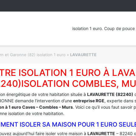
isolation 1 euro. Coup de pouce 
rn et Garonne (82) isolation 1 euro
»
LAVAURETTE
TRE ISOLATION 1 EURO À LAV
2240)ISOLATION COMBLES, MU
tion énergétique de votre habitation située à
LAVAURETTE (82240)
o
ONNE demande l’intervention d’une
entreprise RGE
, experte dans s
ion à 1 euro Caves – Combles – Murs
. Voici ce qu’il vous faut savoir
ne isolation de votre habitation.
MENT ISOLER SA MAISON POUR 1 EURO SEUL
uvez aujourd’hui faire isoler votre maison à
LAVAURETTE
– 82240 o