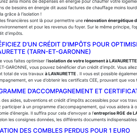
urez ainsi moins de dépenses en énergie pour chauffer votre logement
ins de besoins en énergie dit aussi factures de chauffage moins lou
la grâce à l’isolation !
des financières sont là pour permettre une
rénovation énergétique 
environnement et pour les revenus du foyer. Sur le même principe, l’op
it d’impôts.
FICIEZ D’UN CRÉDIT D’IMPÔTS POUR OPTIMIS
VAURETTE (TARN-ET-GARONNE)
 vous faites optimiser l’
isolation de votre logement à LAVAURETT
T-GARONNE, vous pouvez bénéficier d’un crédit d’impôt. Vous allez a
t total de vos travaux
à LAVAURETTE
. Il vous est possible égalem
mpagnement, en vue d’obtenir les certificats CEE, prouvant que vos t
GRAMME D’ACCOMPAGNEMENT ET CERTIFICATS
s des aides, subventions et crédit d’impôts accessibles pour vos trav
 participer à un programme d’accompagnement, qui vous aidera à obte
mie d’énergie. Il suffira pour cela d’envoyer a l’
entreprise RGE
de 
lon les consignes données, les différents documents indispensables à
LATION DES COMBLES PERDUS POUR 1 EURO