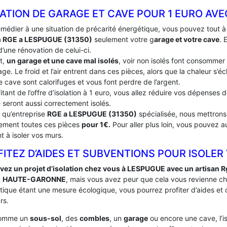
LATION DE GARAGE ET CAVE POUR 1 EURO AV
emédier à une situation de précarité énergétique, vous pouvez tout 
n RGE a LESPUGUE (31350)
seulement votre g
arage et votre cave
. 
’une rénovation de celui-ci.
t,
un garage et une cave mal isolés
, voir non isolés font consommer
ge. Le froid et l’air entrent dans ces pièces, alors que la chaleur s’
e cave sont calorifuges et vous font perdre de l’argent.
itant de l’offre d’isolation à 1 euro, vous allez réduire vos dépenses
 seront aussi correctement isolés.
t qu’entreprise
RGE a LESPUGUE (31350)
spécialisée, nous mettrons 
tement toutes ces pièces
pour 1€.
Pour aller plus loin, vous pouvez a
t à isoler vos murs.
ITEZ D’AIDES ET SUBVENTIONS POUR ISOLER
vez un projet d’isolation chez vous à LESPUGUE avec un artisan R
u
HAUTE-GARONNE
, mais vous avez peur que cela vous revienne ch
tique étant une mesure écologique, vous pourrez profiter d’aides et
rs.
comme un
sous-sol
, des
combles
, un
garage
ou encore une cave, l’i