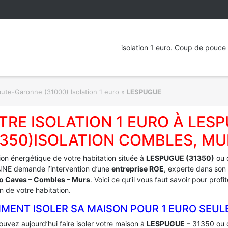
isolation 1 euro. Coup de pouce 
ute-Garonne (31000) Isolation 1 euro
»
LESPUGUE
TRE ISOLATION 1 EURO À LES
1350)ISOLATION COMBLES, MU
tion énergétique de votre habitation située à
LESPUGUE (31350)
ou 
E demande l’intervention d’une
entreprise RGE
, experte dans son 
ro Caves – Combles – Murs
. Voici ce qu’il vous faut savoir pour pro
on de votre habitation.
MENT ISOLER SA MAISON POUR 1 EURO SEUL
uvez aujourd’hui faire isoler votre maison à
LESPUGUE
– 31350 ou 