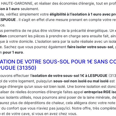
du HAUTE-GARONNE, et réaliser des économies d’énergie, tout en prof
ion à 1 euro
seulement.
ela, vérifiez simplement votre
éligibilité à l’isolation à 1 euro avec 
ESPUGUE
. Il s’agit en effet d’une mesure prenant en compte votre r
nce.
us permettra de ne plus être victime de la précarité énergétique. Un
tion
concernant les pièces à prendre en charge sera ensuite fait, ains
ue à votre domicile. L’isolation sera par la suite réalisée avec un iso
ce. Sachez que vous pourrez également
faire isoler votre sous-sol
,
on
pour 1 euro
.
LATION DE VOTRE SOUS-SOL POUR 1€ SANS C
PUGUE (31350)
ouvons effectuer l’
isolation de votre sous-sol 1€ à LESPUGUE
(3135
ol de votre logement, puisqu’un
sous-sol non isolé ou mal isolé
est 
age d’énergie qu’un sous-sol bien isolé. Une bonne isolation est donc
aliser de réelles économies d’énergie faites appel
entreprise RGE is
ux isolants utilisés, nous pourrons ainsi poser de la laine minérale, d
’aurez plus de déperditions de chaleur, cela allégera donc votre not
du confort que vous n’aviez pas jusqu’ici. Notre offre, très complèt
e
et de votre cave, si vous en avez chez vous.