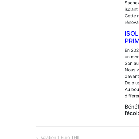
Sachez
isolant
Cette 
rénova
ISOL
PRI
En 202
un mon
Son au
Nous v
davant
De plus
Au bou
différ
Bénéf
l’éco
NAVIGATION
Isolation 1 Euro THIL