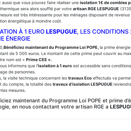
 aussi que vous pouvez faire réaliser une
isolation 1€ de combles 
 thermique sera alors soufflé par votre
artisan RGE LESPUGUE
(3135
mesure est très intéressante pour les ménages disposant de revenus 
tion énergétique à moindre coût.
ATION À 1 EURO
LESPUGUE
, LES CONDITIONS
ME ÉNERGIE
0,
Bénéficiez maintenant du Programme Loi POPE,
la prime énergie 
tant de 5 000 euros. Le montant de cette prime peut couvrir au m
tre nom est «
Prime CEE ».
ous informons que l
‘isolation à 1 euro
est accessible sans conditions
age de personnes.
, la visite technique concernant les
travaux Eco
effectués va permett
t du compte, la totalité des
travaux d’isolation
LESPUGUE
reviendra
entes mesures.
iciez maintenant du Programme Loi POPE et prime d’én
logie, en nous contactant votre artisan RGE a
LESPUG