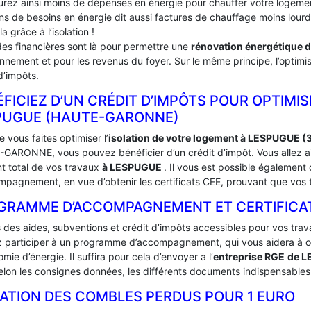
urez ainsi moins de dépenses en énergie pour chauffer votre logement
ins de besoins en énergie dit aussi factures de chauffage moins lou
la grâce à l’isolation !
des financières sont là pour permettre une
rénovation énergétique 
onnement et pour les revenus du foyer. Sur le même principe, l’optimis
d’impôts.
FICIEZ D’UN CRÉDIT D’IMPÔTS POUR OPTIMIS
SPUGUE (HAUTE-GARONNE)
 vous faites optimiser l’
isolation de votre logement à LESPUGUE (
GARONNE, vous pouvez bénéficier d’un crédit d’impôt. Vous allez ain
t total de vos travaux
à LESPUGUE
. Il vous est possible égalemen
mpagnement, en vue d’obtenir les certificats CEE, prouvant que vos t
GRAMME D’ACCOMPAGNEMENT ET CERTIFICATS
s des aides, subventions et crédit d’impôts accessibles pour vos trav
 participer à un programme d’accompagnement, qui vous aidera à obte
mie d’énergie. Il suffira pour cela d’envoyer a l’
entreprise RGE
de 
lon les consignes données, les différents documents indispensables à
LATION DES COMBLES PERDUS POUR 1 EURO