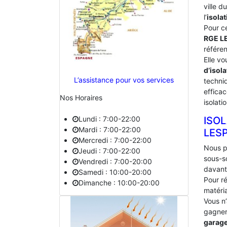
ville 
l’
isolat
Pour c
RGE L
référe
Elle vo
d’isola
L’assistance pour vos services
techniq
effica
Nos Horaires
isolati
Lundi : 7:00-22:00
ISO
Mardi : 7:00-22:00
‎LES
Mercredi : 7:00-22:00
Nous p
Jeudi : 7:00-22:00
sous-s
Vendredi : 7:00-20:00
davant
Samedi : 10:00-20:00
Pour ré
Dimanche : 10:00-20:00
matéria
Vous n
gagner 
garag