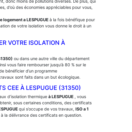
, donc moins de pollutions diverses. De plus, qui
rdes, d’où des économies appréciables pour vous,
de logement a
LESPUGUE
à la fois bénéfique pour
ation de votre isolation vous donne le droit à un
ER VOTRE ISOLATION À
31350)
ou dans une autre ville du département
si vous faire rembourser jusqu’à 80 % sur le
t de bénéficier d’un programme
ravaux sont faits dans un but écologique.
 CEE À ‎LESPUGUE (31350)
aux d’isolation thermique
à LESPUGUE
, vous
nir, sous certaines conditions, des certificats
LESPUGUE
qui s’occupe de vos travaux,
ISO a 1
 la délivrance des certificats en question.