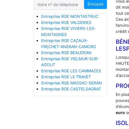
vous a
Envoyez
dit mo
tout ce
Entreprise RGE MONTASTRUC
Ces ai
Entreprise RGE VALDERIES
l’envir
Entreprise RGE VIVIERS-LES-
crédit 
MONTAGNES
Entreprise RGE CAZAUX-
BÉNÉ
FRECHET-ANERAN-CAMORS
‎LE
Entreprise RGE BEAUDEAN
Lorsque
Entreprise RGE VIELMUR-SUR-
HAUTE-
AGOUT
montan
Entreprise RGE LES CAMMAZES
d’acco
Entreprise RGE LE TRAVET
Entreprise RGE MASSAC-SERAN
PRO
Entreprise RGE CASTELSAGRAT
En plu
pouvez
d’écono
euro
se
ISO