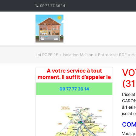
Skip
09 77 77 36 14
to
content
Loi POPE 1€
»
Isolation Maison » Entreprise RGE
»
Ha
VO
A votre service à tout
moment. Il suffit d’appeler le
(3
09 77 77 36 14
L’isola
GARONN
à 1 eu
isolati
COM
Vous po