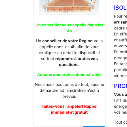
ISO
Pour r
artisa
Un conseiller vous appelle dans les
cadre d
4h
En effe
chauffa
Un
conseiller de votre Région
vous
et votr
appelle dans les 4h afin de vous
En prof
expliquer en détail le dispositif et
garage
surtout
répondre à toutes vos
En tan
questions
.
parfai
Aucune démarche administrative
aideron
Nous nous occupons de tout, aucune
PROF
démarche administrative n'est à
Vous a
prévoir.
(31) d
Faites-vous rappeler! Rappel
énergé
immédiat et gratuit
vos mu
Tout 