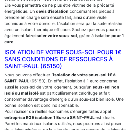
Elle vous permettra de ne plus être victime de la précarité
énergétique. Un
devis d’isolation
concernant les pièces à
prendre en charge sera ensuite fait, ainsi qu’une visite
technique à votre domicile. L’isolation sera par la suite réalisée
avec un isolant thermique efficace. Sachez que vous pourrez
également
faire isoler votre sous-sol
, grâce à isolation
pour 1
euro
.
ISOLATION DE VOTRE SOUS-SOL POUR 1€
SANS CONDITIONS DE RESSOURCES À
‎SAINT-PAUL (65150)
Nous pouvons effectuer l’
isolation de votre sous-sol 1€ à
SAINT-PAUL
(65150). En effet, l’isolation à 1 euro concerne
aussi le sous-sol de votre logement, puisqu’un
sous-sol non
isolé ou mal isolé
est particulièrement calorifuge et fait
consommer davantage d’énergie qu’un sous-sol bien isolé. Une
bonne isolation est donc indispensable.
Pour réaliser de réelles économies d’énergie faites appel
entreprise RGE isolation 1 Euro
à SAINT-PAUL
est idéale.
Parmi les matériaux isolants utilisés, nous pourrons ainsi poser
de la laine minérale, de la laine de verre ou encore de la laine de