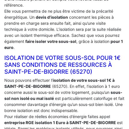
référence.
Elle vous permettra de ne plus être victime de la précarité
énergétique. Un
devis d’isolation
concernant les pièces à
prendre en charge sera ensuite fait, ainsi qu’une visite
technique à votre domicile. L’isolation sera par la suite réalisée
avec un isolant thermique efficace. Sachez que vous pourrez
également
faire isoler votre sous-sol
, grâce à isolation
pour 1
euro
.
ISOLATION DE VOTRE SOUS-SOL POUR 1€
SANS CONDITIONS DE RESSOURCES À
‎SAINT-PE-DE-BIGORRE (65270)
Nous pouvons effectuer l’
isolation de votre sous-sol 1€ à
SAINT-PE-DE-BIGORRE
(65270). En effet, l’isolation à 1 euro
concerne aussi le sous-sol de votre logement, puisqu’un
sous-
sol non isolé ou mal isolé
est particulièrement calorifuge et fait
consommer davantage d’énergie qu’un sous-sol bien isolé. Une
bonne isolation est donc indispensable.
Pour réaliser de réelles économies d’énergie faites appel
entreprise RGE isolation 1 Euro
à SAINT-PE-DE-BIGORRE
est
idéale. Parmi les matériaux isolants utilisés, nous pourrons ainsi