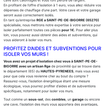
cave sont calorifuges et vous font perdre de l’argent.
En profitant de l’offre d’isolation à 1 euro, vous allez réduire vos
dépenses de chauffage d’une part. Votre cave et votre garage
seront aussi correctement isolés.
En tant qu’entreprise
RGE a SAINT-PE-DE-BIGORRE (65270)
spécialisée, nous mettrons notre expertise à votre service pour
isoler parfaitement toutes ces pièces
pour 1€.
Pour aller plus
loin, vous pouvez aussi obtenir des aides et subventions, qui
vous aideront à isoler vos murs.
PROFITEZ D’AIDES ET SUBVENTIONS POUR
ISOLER VOS MURS !
Vous avez un projet d’isolation chez vous à SAINT-PE-DE-
BIGORRE avec un artisan Rge
de proximité qui se trouve dans
le département (65) du
HAUTES-PYRENEES
, mais vous avez
peur que cela vous revienne cher au bout du compte ?
Rassurez-vous, l’isolation énergétique étant une mesure
écologique, vous pourrez profiter d’aides et de subventions
spécifiques, notamment pour isoler vos murs.
Tout comme un
sous-sol
, des
combles
, un
garage
ou encore
une cave, l’isolation des murs vous apportera des avantages,