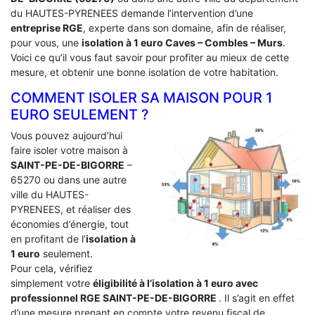
du HAUTES-PYRENEES demande l’intervention d’une
entreprise RGE
, experte dans son domaine, afin de réaliser,
pour vous, une
isolation à 1 euro Caves – Combles – Murs
.
Voici ce qu’il vous faut savoir pour profiter au mieux de cette
mesure, et obtenir une bonne isolation de votre habitation.
COMMENT ISOLER SA MAISON POUR 1
EURO SEULEMENT ?
Vous pouvez aujourd’hui
faire isoler votre maison à
SAINT-PE-DE-BIGORRE
–
65270 ou dans une autre
ville du HAUTES-
PYRENEES, et réaliser des
économies d’énergie, tout
en profitant de l’
isolation à
1 euro
seulement.
Pour cela, vérifiez
simplement votre
éligibilité à l’isolation à 1 euro avec
professionnel RGE SAINT-PE-DE-BIGORRE
. Il s’agit en effet
d’une mesure prenant en compte votre revenu fiscal de