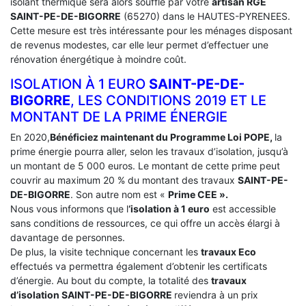
isolant thermique sera alors soufflé par votre
artisan RGE
SAINT-PE-DE-BIGORRE
(65270) dans le HAUTES-PYRENEES.
Cette mesure est très intéressante pour les ménages disposant
de revenus modestes, car elle leur permet d’effectuer une
rénovation énergétique à moindre coût.
ISOLATION À 1 EURO
SAINT-PE-DE-
BIGORRE
, LES CONDITIONS 2019 ET LE
MONTANT DE LA PRIME ÉNERGIE
En 2020,
Bénéficiez maintenant du Programme Loi POPE,
la
prime énergie pourra aller, selon les travaux d’isolation, jusqu’à
un montant de 5 000 euros. Le montant de cette prime peut
couvrir au maximum 20 % du montant des travaux
SAINT-PE-
DE-BIGORRE
. Son autre nom est «
Prime CEE ».
Nous vous informons que l
‘isolation à 1 euro
est accessible
sans conditions de ressources, ce qui offre un accès élargi à
davantage de personnes.
De plus, la visite technique concernant les
travaux Eco
effectués va permettra également d’obtenir les certificats
d’énergie. Au bout du compte, la totalité des
travaux
d’isolation
SAINT-PE-DE-BIGORRE
reviendra à un prix